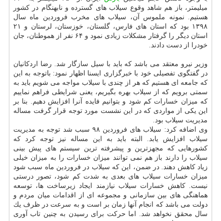
میلیمتر، باز هم شاهد وقوع سیلاب های گسترده و نابهنگام در كشور
هستیم. نمونه ملموس آن، سیلاب های مخرب فروردین ماه سال
۱۳۹۸ بود كه استان های فارس، گلستان، خوزستان، لرستان و ۲۱
استان دیگر را گرفتار مشكلات زیادی نمود و ۶۴ نفر از هموطنان، جان
خودرا از دست دادند.
وزیر نیرو معتقد می باشد كه باید با سیل سازگار شد. رضا اردكانیان
در گفتگوی تفصیلی خود با خبرگزاری ایسنا اظهار نمود: باتوجه به این
كه جامعه ای هستیم كه هر از چندی با سیلاب مواجه می شویم باید به
سمتی برویم كه از سیلاب بهره بگیریم، یعنی شرایطی فراهم نماییم
كه میزان خسارات كم شود و بتوانیم فایده آنرا افزایش دهیم. بنا بر
این یكی از مواردی كه در این نشست مورد توجه قرار گرفت مساله
مدیریت سیلاب بود.
وی اضافه كرد: سیلاب های فروردین ۹۸ سبب شد توجه به مدیریت
سیلاب افزایش یابد. البته باید به این مساله نیز توجه كرد كه
كشورهایی كه مجهزترین و پیشرفته ترین سیستم های پیش بینی
سیلاب را دارند باز هم نمی توانند میزان خسارات را به میزان خیلی
زیاد كاهش دهند. در ضمن، این كه سیلاب در فروردین ماه سبب شود
میزان خسارات سیلاب های بعدی به شدت كم شود، تصور درستی
نیست. كاهش خسارات سیلاب نیازمند ایجاد زیرساخت ها، توسعه
هماهنگی های بین سازمانی و مجموعه ای از اقدامات میان مردم و
دولت می باشد كه انجام آنها زمان بر است و به سرعت در ظرف یك
سال محقق نخواهد شد. اما حركت برای رسیدن به چنین تاب آوری