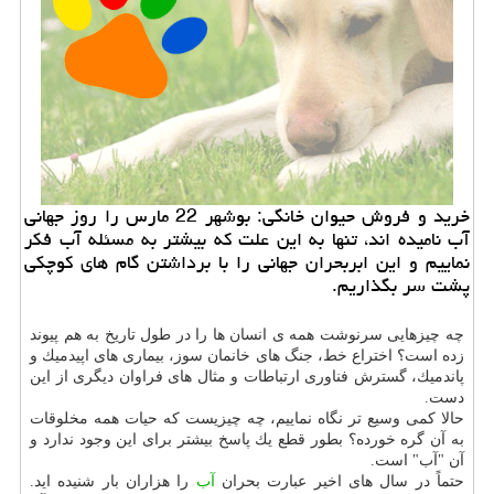
خرید و فروش حیوان خانگی: بوشهر 22 مارس را روز جهانی
آب نامیده اند، تنها به این علت كه بیشتر به مسئله آب فكر
نماییم و این ابربحران جهانی را با برداشتن گام های كوچكی
پشت سر بگذاریم.
چه چیزهایی سرنوشت همه ی انسان ها را در طول تاریخ به هم پیوند
زده است؟ اختراع خط، جنگ های خانمان سوز، بیماری های اپیدمیك و
پاندمیك، گسترش فناوری ارتباطات و مثال های فراوان دیگری از این
دست.
حالا كمی وسیع تر نگاه نماییم، چه چیزیست كه حیات همه مخلوقات
به آن گره خورده؟ بطور قطع یك پاسخ بیشتر برای این وجود ندارد و
آن "آب" است.
حتماً در سال های اخیر عبارت بحران
آب
را هزاران بار شنیده اید.