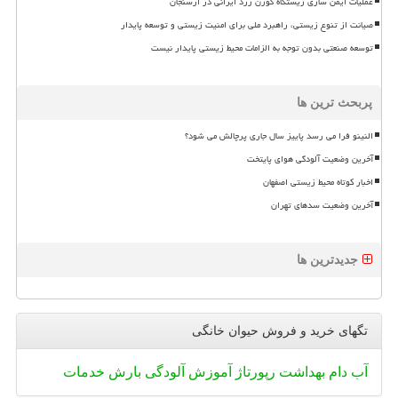
عملیات ایمن سازی زیستگاه گوزن زرد ایرانی در ارسنجان
صیانت از تنوع زیستی، راهبرد ملی برای امنیت زیستی و توسعه پایدار
توسعه صنعتی بدون توجه به الزامات محیط زیستی پایدار نیست
پربحث ترین ها
النینو فرا می رسد پاییز سال جاری پرچالش می شود؟
آخرین وضعیت آلودگی هوای پایتخت
اخبار کوتاه محیط زیستی اصفهان
آخرین وضعیت سدهای تهران
جدیدترین ها
تگهای خرید و فروش حیوان خانگی
آب
دام
بهداشت
رپورتاژ
آموزش
آلودگی
بارش
خدمات