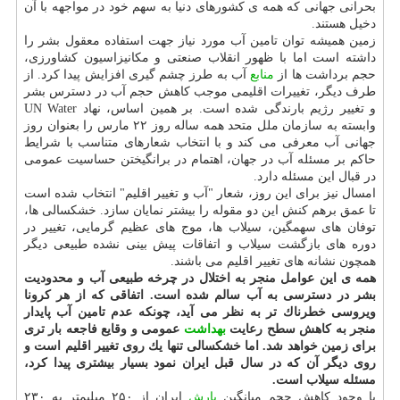
بحرانی جهانی كه همه ی كشورهای دنیا به سهم خود در مواجهه با آن
دخیل هستند.
زمین همیشه توان تامین آب مورد نیاز جهت استفاده معقول بشر را
داشته است اما با ظهور انقلاب صنعتی و مكانیزاسیون كشاورزی،
حجم برداشت ها از
منابع
آب به طرز چشم گیری افزایش پیدا كرد. از
طرف دیگر، تغییرات اقلیمی موجب كاهش حجم آب در دسترس بشر
و تغییر رژیم بارندگی شده است. بر همین اساس، نهاد UN Water
وابسته به سازمان ملل متحد همه ساله روز ۲۲ مارس را بعنوان روز
جهانی آب معرفی می كند و با انتخاب شعارهای متناسب با شرایط
حاكم بر مسئله آب در جهان، اهتمام در برانگیختن حساسیت عمومی
در قبال این مسئله دارد.
امسال نیز برای این روز، شعار "آب و تغییر اقلیم" انتخاب شده است
تا عمق برهم كنش این دو مقوله را بیشتر نمایان سازد. خشكسالی ها،
توفان های سهمگین، سیلاب ها، موج های عظیم گرمایی، تغییر در
دوره های بازگشت سیلاب و اتفاقات پیش بینی نشده طبیعی دیگر
همچون نشانه های تغییر اقلیم می باشند.
همه ی این عوامل منجر به اختلال در چرخه طبیعی آب و محدودیت
بشر در دسترسی به آب سالم شده است. اتفاقی كه از هر كرونا
ویروسی خطرناك تر به نظر می آید، چونكه عدم تامین آب پایدار
منجر به كاهش سطح رعایت
بهداشت
عمومی و وقایع فاجعه بار تری
برای زمین خواهد شد. اما خشكسالی تنها یك روی تغییر اقلیم است و
روی دیگر آن كه در سال قبل ایران نمود بسیار بیشتری پیدا كرد،
مسئله سیلاب است.
با وجود كاهش حجم میانگین
بارش
ایران از ۲۵۰ میلیمتر به ۲۳۰