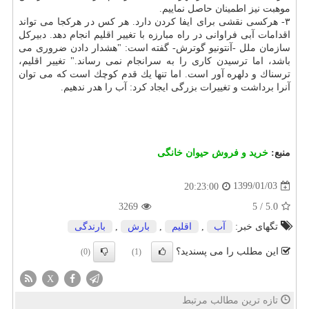
موهبت نیز اطمینان حاصل نماییم.
۳- هركسی نقشی برای ایفا كردن دارد. هر كس در هركجا می تواند
اقدامات آبی فراوانی در راه مبارزه با تغییر اقلیم انجام دهد. دبیركل
سازمان ملل -آنتونیو گوترش- گفته است: "هشدار دادن ضروری می
باشد، اما ترسیدن كاری را به سرانجام نمی رساند." تغییر اقلیم،
ترسناك و دلهره آور است. اما تنها یك قدم كوچك است كه می توان
آنرا برداشت و تغییرات بزرگی ایجاد كرد: آب را هدر ندهیم.
منبع:
خرید و فروش حیوان خانگی
1399/01/03
20:23:00
3269
5
/
5.0
تگهای خبر:
آب
,
اقلیم
,
بارش
,
بارندگی
این مطلب را می پسندید؟
(0)
(1)
X
تازه ترین مطالب مرتبط