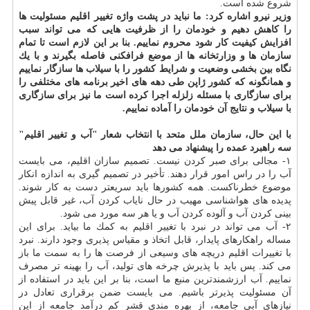
شروع شده است.
وزیر نیرو اشاره كرد: ما نباید در پشت واژه تغییر اقلیم مسئولیت ها
را كاهش دهیم و خودمان را از ظرفیت هایی كه می تواند سبب
افزایش كیفیت كار شود محروم نماییم. بنا بر این لازم است تا تمام
سازمان ها و وزارتخانه ها از موضع فرافكنی فاصله بگیرند و با یك
نگاه بین بخشی وضعیت و شرایط كشور را با سیلاب ها سازگار نماییم
و همانگونه كه كشور ژاپن طی دهه های اخیر برنامه های مختلفی را
برای سازگاری با مسئله زلزله اجرا كرده است ما نیز برای سازگاری
با سیلاب و نتایج آن خودمان را آماده نماییم.
با این حال، سازمان ملل متحد با انتخاب شعار "آب و تغییر اقلیم"
سه راهبرد عمده را پیشنهاد می دهد
۱- مجالی برای صبر كردن نیست. تصمیم سازان اقلیم، می بایست
آب را در راس امور قرار دهند. تأخیر در تصمیم گیری به اندازه انكار
موضوع خطرناكست. همه كشورها باید سریعتر دست به كار شوند.
پدیده های هواشناسی مهیب در حال نایاب كردن آب، غیر قابل پیش
بینی كردن آب و آلوده كردن آب و یا هر سه مورد می شود.
۲- آب می تواند در نبرد با تغییر اقلیم به كمك ما بیاید. برای این
مساله راهكارهای پایدار، قابل اتخاذ و مقیاس پذیری وجود دارند. نبرد
با تغییرات اقلیم دریچه های وسیعی از فرصت ها را به سمت ما باز
می كند. پس باید با پذیرش چرخه های تولید، آب را بهینه تر مصرف
نماییم. آب ارزشمندترین منبع ما است، بنا بر این باید در استفاده از
آن مسئولیت پذیرتر باشیم. می بایست ضمن برقراری تعادل در
نیازهای آبی جامعه، از بهره مندی قشر كم درآمد جامعه از این