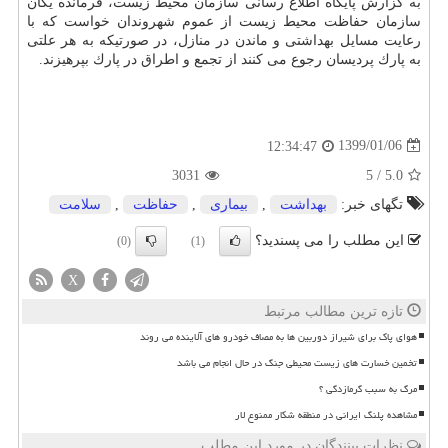
به گزارش پایگاه اطلاع رسانی سازمان محیط زیست، فرمانده یگان
سازمان حفاظت محیط زیست از عموم شهروندان خواست كه با
رعایت مسایل بهداشتی و ماندن در منازل، در صورتیكه به هر علتی
به پارك پردیسان رجوع می كنند از تجمع و اطراق در پارك بپرهیزند.
1399/01/06
12:34:47
3031
5
/
5.0
تگهای خبر:
بهداشت
,
بیماری
,
حفاظت
,
سلامت
این مطلب را می پسندید؟
(0)
(1)
X
تازه ترین مطالب مرتبط
هوای پاک برای شیراز دوربین ها به مصاف خودرو های آلاینده می روند
تخمین خسارت های زیست محیطی جنگ در حال انجام می باشد
مرگ به سبب گرمازدگی ؟
مشاهده پلنگ ایرانی در منطقه شکار ممنوع لار
نظرات بینندگان در مورد این مطلب