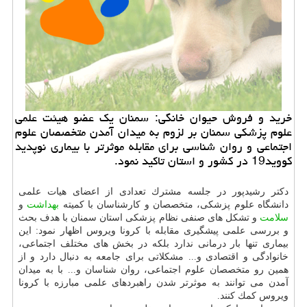
خرید و فروش حیوان خانگی: سمنان یك عضو هیئت علمی
علوم پزشكی سمنان بر لزوم به میدان آمدن متخصصان علوم
اجتماعی و روان شناسی برای مقابله موثرتر با بیماری نوپدید
كووید19 در كشور و استان تاكید نمود.
دكتر رشیدپور در جلسه مشترك تعدادی از اعضای هیات علمی
دانشگاه علوم پزشكی، متخصصان و كارشناسان با كمیته
بهداشت
و
سلامت
و تشكل های صنفی نظام پزشكی استان سمنان با هدف بحث
و بررسی علمی پیشگیری مقابله با كرونا ویروس اظهار نمود: این
بیماری تنها بار درمانی ندارد بلكه در بخش های مختلف اجتماعی،
خانوادگی و اقتصادی و... مشكلاتی برای جامعه به دنبال دارد و از
همین رو متخصصان علوم اجتماعی، روان شناسان و... با به میدان
آمدن می توانند به موثرتر شدن راهبردهای علمی مبارزه با كرونا
ویروس كمك كنند.