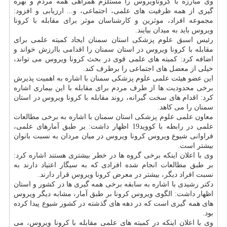
وی مبارزه با كروناویروس را مستلزم همراهی همه مردم و بهره
گیری از همه ظرفیت های علمی، اجتماعی، و... ارزیابی و افزود:
مجموعه افراد، موثرین و كارشناسان موثر برای مقابله با كرونا
ویروس باید به میدان بیایند.
رئیس اسبق علوم پزشكی استان سمنان ایجاد كمیته علمی برای
مقابله با كرونا ویروس در استان سمنان را اقدامی باارزش خواند و
اضافه كرد: كمیته های علمی قوی در بحث كرونا ویروس می تواند،
خیلی از معضل های اجتماعی را برطرف كند.
این عضو هیئت علمی علوم پزشكی سمنان با اشاره به اهمیت پذیرش
برخی محدودیت ها از طرف مردم برای مقابله با این بیماری اشاره
كرد: اقدام های سخت گیرانه، روند مقابله با كرونا ویروس در استان
سمنان را می كاهد.
معاون علمی علوم پزشكی استان سمنان با اشاره به برخی مطالعات
علمی در رابطه با كووید19 اظهار داشت: بر طبق آمارهای علمی،
فراوانی شیوع ویروس كرونا ویروس در میان مردان به نسبت بانوان
بیشتر است.
وی با اعلان اینكه برخی گروه ها در خطر بیشتری هستند اشاره كرد:
بر طبق مطالعات انجام شده افرادی كه به سیگار اعتیاد دارند به
نسبت افراد دیگر، بیشتر در معرض كرونا ویروس قرار دارند.
دكتر رشیدی با اشاره به سابقه برخی همه گیری ها در كشور و استان
اظهار داشت: الگوی ویروس كرونا بر طبق آمار، مشابه دیگر ویروس
های همه گیری است كه در دهه های گذشته در كشور شیوع پیدا كرده
بود.
وی با اعلان اینكه در كمیته های علمی مقابله با كرونا ویروس، می