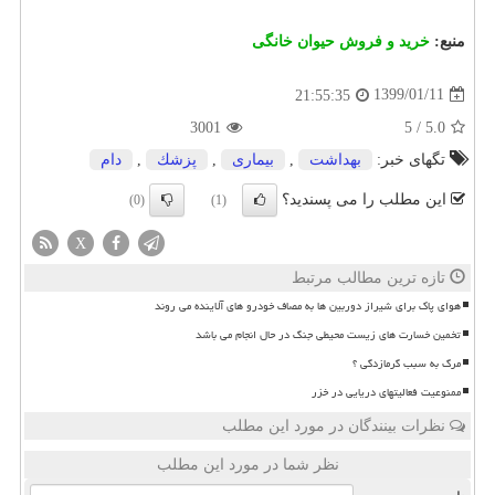
منبع:
خرید و فروش حیوان خانگی
1399/01/11
21:55:35
3001
5
/
5.0
تگهای خبر:
بهداشت
,
بیماری
,
پزشك
,
دام
این مطلب را می پسندید؟
(0)
(1)
X
تازه ترین مطالب مرتبط
هوای پاک برای شیراز دوربین ها به مصاف خودرو های آلاینده می روند
تخمین خسارت های زیست محیطی جنگ در حال انجام می باشد
مرگ به سبب گرمازدگی ؟
ممنوعیت فعالیتهای دریایی در خزر
نظرات بینندگان در مورد این مطلب
نظر شما در مورد این مطلب