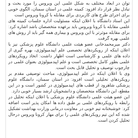
توان در ابعاد مختلف به شكل علمی این ویروس را مورد بحث و
تبادل نظر قرار داد افزود: كمیته علمی در استان سمنان، الگوی خوبی
برای اجرای طرح های كاربردی برای مقابله با كرونا ویروس است
این استاد دانشگاه با اعلان اینكه مسئولیت اداره جلسات كمیته های
علمی مقابله با كرونا ویروس باید برعهده متخصصان باشد اشاره كرد:
برای مقابله موثرتر با این ویروس و بیماری همه گیر باید از روش های
علمی بهره گرفت.
دكتر میرمحمدخانی عضو هیئت علمی دانشگاه علوم پزشكی نیز با
اعلان اینكه از رویكردهای تخصصی علم اپیدمیولوژی، بهره گیری از
داده های علمی و كارشناسی است اظهار داشت: اتخاذ رویكردهای
علمی بطور كامل تخصصی است و علم اپیدمیولوژی بعنوان علمی در
چارچوب توصیف و تحلیل قابل بحث است.
وی با اعلان اینكه در علم اپیدمیولوژی، مباحث توصیفی مقدم بر
رویكردهای تحلیلی است افزود: در استان سمنان، دانشگاه علوم
پزشكی شاهرود از قطب های اپیدمیولوژی در كشور است و در این
مقطع، این دانشگاه متخصصان و دانشجویان ارشد بسیار خوبی دارد.
این عضو هیئت علمی دانشگاه علوم پزشكی با اعلان اینكه تحلیل در
رابطه با رویكردهای علمی بر طبق داده ها امكان پذیر است اضافه
كرد: خوشبختانه تیم خوبی در معاونت درمانی وزارت بهداشت تشكیل
شده كه این تیم رویكردهای علمی را برای مهار كرونا ویروس درحال
تحلیل كردن است.