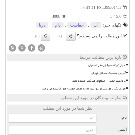
1399/01/11
23:43:41
3008
5
/
5.0
تگهای خبر:
آب
,
حفاظت
,
دام
,
دریا
این مطلب را می پسندید؟
(0)
(1)
X
تازه ترین مطالب مرتبط
اخبار کوتاه محیط زیستی اصفهان
آخرین وضعیت سدهای تهران
برداشت چوب از جنگلهای هیرکانی ممنوع ماند
هوای پاک برای شیراز دوربین ها به مصاف خودرو های آلاینده می روند
نظرات بینندگان در مورد این مطلب
نظر شما در مورد این مطلب
نام:
ایمیل: