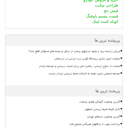
طراحی سایت
فیش حج
قیمت بیسیم باوفنگ
کوتاه کننده لینک
پربیننده ترین ها
جریان زاینده رود با وجود بارشهای بیشتر از نرمال و وعده های مسؤلان قطع شد!!
عملیات ایمن سازی زیستگاه گوزن زرد ایرانی در ارسنجان
صیانت از تنوع زیستی، راهبرد ملی برای امنیت زیستی و توسعه پایدار
توسعه صنعتی بدون توجه به الزامات محیط زیستی پایدار نیست
پربحث ترین ها
آخرین وضعیت آلودگی هوای پایتخت
اخبار کوتاه محیط زیستی اصفهان
آخرین وضعیت سدهای تهران
برداشت چوب از جنگلهای هیرکانی ممنوع ماند