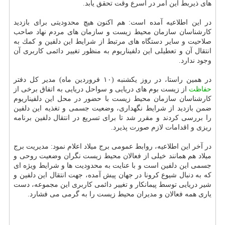
های ذیربط این امر در اسرع وقت تحقق یابد.
در این اطلاعیه آمده است: هم اكنون هیچ محدودیتی برای بازدید
كارشناسان سازمان محیط زیست و سازمان های مردم نهاد صاحب
صلاحیت و سایر دستگاه های مرتبط از شرایط این دلفین و كمك به
انتقال آن و تعطیلی این دلفیناریوم به منظور تغییر دائمی كاربری آن
وجود ندارد.
در همین راستا، در روز یكشنبه (۱۰ فروردین ماه) مدیر كل دفتر
حفاظت
از زیست بوم های دریایی و سواحل دریایی به اتفاق برخی از
كارشناسان سازمان محیط زیست با حضور در محل این دلفیناریوم
ضمن بازدید از شرایط نگهداری، وضعیت جسمی و تغذیه این دلفین
را بررسی كردند و مقرر شد تا برای تسریع در انتقال دلفین برنامه
ریزی و اقدامات لازم صورت پذیرد.
در آخر این اطلاعیه، روابط عمومی برج میلاد اعلام نمود: مدیریت برج
میلاد هم همانند خیلی از فعالان محیط زیست نگران وضعیت روحی و
جسمی این دلفین است و با عنایت به محدودیت ها و شرایط ویژه ای
كه به دنبال شیوع كرونا در جهان پیش آمده، جهت انتقال این دلفین و
شیر دریایی توسط پیمانكار و تغییر دائمی كاربری این مجموعه، دست
یاری همه فعالان و مدیران محیط زیست را به گرمی می فشارد.