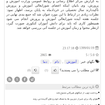
به گزارش مركز اطلاع رسانی و روابط عمومی وزارت آموزش و
پرورش، وی بابیان اینكه اعضای شورایعالی آموزش و پرورش
تأكیددارند سال تحصیلی در خردادماه به پایان برسد، اظهار نمود:
نظرات زیادی در ارتباط با این مورد عنوان شد كه جمع بندی نهایی در
جلسه هفته آینده شورایعالی آموزش و پرورش انجام می شود
همینطور كاری كه باید برای دانش آموزان كنكوری صورت گیرد،
ازنظر محتوا و زمان آموزش در جلسه آتی بررسی خواهد شد.
1399/01/19
23:17:18
2865
5
/
5.0
تگهای خبر:
آموزش
,
دام
,
دما
این مطلب را می پسندید؟
(0)
(1)
X
تازه ترین مطالب مرتبط
برداشت چوب از جنگلهای هیرکانی ممنوع ماند
هوای پاک برای شیراز دوربین ها به مصاف خودرو های آلاینده می روند
تخمین خسارت های زیست محیطی جنگ در حال انجام می باشد