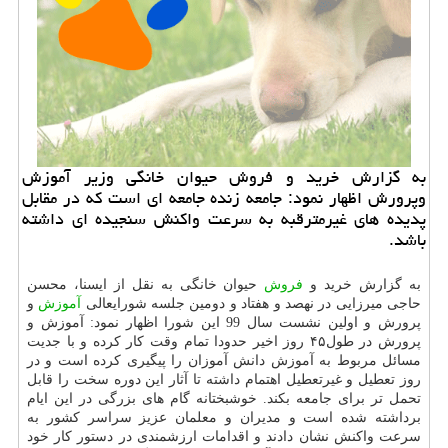
به گزارش خرید و فروش حیوان خانگی وزیر آموزش
وپرورش اظهار نمود: جامعه زنده جامعه ای است كه در مقابل
پدیده های غیرمترقبه به سرعت واكنش سنجیده ای داشته
باشد.
به گزارش خرید و
فروش
حیوان خانگی به نقل از ایسنا، محسن
حاجی میرزایی در نهصد و هفتاد و دومین جلسه شورایعالی
آموزش
و
پرورش و اولین نشست سال 99 این شورا اظهار نمود: آموزش و
پرورش در طول۴۵ روز اخیر حدودا تمام وقت كار كرده و با جدیت
مسائل مربوط به آموزش دانش آموزان را پیگیری كرده است و در
روز تعطیل و غیرتعطیل اهتمام داشته تا آثار این دوره سخت را قابل
تحمل تر برای جامعه بكند. خوشبختانه گام های بزرگی در این ایام
برداشته شده است و مدیران و معلمان عزیز سراسر كشور به
سرعت واكنش نشان دادند و اقدامات ارزشمندی در دستور كار خود