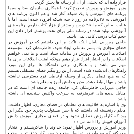
قرار داده اند كه بخشی از آن از رسانه ها پخش گردید.
وزیر آموزش و پرورش تصریح كرد: با همكاری سازمان صدا و سیما
برنامه های آموزشی با یك شبكه آغاز شد و هم اكنون برنامه های
آموزشی به ۲۸برنامه در روز با سه شبكه افزوده شده است. اما با
عنایت به این كه ما۲۵۰ درس و بیشتر از هزار كتاب داریم برنامه های
آموزشی تولید شده در رسانه ملی برای تحت پوشش قرار دادن این
حجم كتاب درسی كافی نمی باشد.
حاجی میرزایی بابیان اینكه تاكید بر این داشتیم كه در آموزش در
فضای مجازی یك بستر تعاملی ایجاد شود، خاطرنشان كرد: مجموعه
اطلاعات آموزش و پرورش در سامانه سناد است و ما نمی خواهیم
اطلاعات را در اختیار افراد قرار دهیم چونكه امنیت اطلاعات برای ما
مهم می باشد و با همكاری برخی دانشگاه ها برای این مورد
راهكارهای اندیشیده شده است. ازاین رو پیگیر فضای مستقلی هستیم
كه به هیچ فضای دیگری از وسیله ارتباطی فرد دسترسی نداشته
باشد و تنها ارتباط دهنده مدیر و دانش آموز و معلم باشد.
حاجی میرزایی خاطرنشان كرد: جامعه زنده جامعه ای است كه در
مقابل پدیده های غیرمترقبه به سرعت واكنش سنجیده ای داشته
باشد.
وی با اشاره به خلاقیت های معلمان در فضای مجازی، اظهار داشت:
معلم بازنشسته ای داشتیم كه با حس مسئولیت پذیری خود پیگیر این
بود كه كارآموزش تعطیل نشود و در فضای مجازی آموزش دانش
آموزان خویش را ادامه می داد.
وزیر آموزش و پرورش اظهار نمود: خداوند را شاكرهستم و افتخار
می كنم كه معلمان در شرایط سخت جامعه، كار جدی تر و سخت