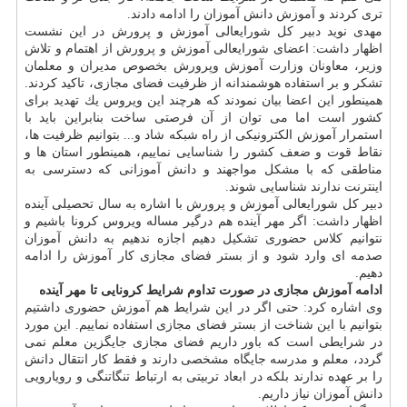
تری كردند و آموزش دانش آموزان را ادامه دادند.
مهدی نوید دبیر كل شورایعالی آموزش و پرورش در این نشست
اظهار داشت: اعضای شورایعالی آموزش و پرورش از اهتمام و تلاش
وزیر، معاونان وزارت آموزش وپرورش بخصوص مدیران و معلمان
تشكر و بر استفاده هوشمندانه از ظرفیت فضای مجازی، تاكید كردند.
همینطور این اعضا بیان نمودند كه هرچند این ویروس یك تهدید برای
كشور است اما می توان از آن فرصتی ساخت بنابراین باید با
استمرار آموزش الكترونیكی از راه شبكه شاد و... بتوانیم ظرفیت ها،
نقاط قوت و ضعف كشور را شناسایی نماییم، همینطور استان ها و
مناطقی كه با مشكل مواجهند و دانش آموزانی كه دسترسی به
اینترنت ندارند شناسایی شوند.
دبیر كل شورایعالی آموزش و پرورش با اشاره به سال تحصیلی آینده
اظهار داشت: اگر مهر آینده هم درگیر مساله ویروس كرونا باشیم و
نتوانیم كلاس حضوری تشكیل دهیم اجازه ندهیم به دانش آموزان
صدمه ای وارد شود و از بستر فضای مجازی كار آموزش را ادامه
دهیم.
ادامه آموزش مجازی در صورت تداوم شرایط كرونایی تا مهر آینده
وی اشاره كرد: حتی اگر در این شرایط هم آموزش حضوری داشتیم
بتوانیم با این شناخت از بستر فضای مجازی استفاده نماییم. این مورد
در شرایطی است كه باور داریم فضای مجازی جایگزین معلم نمی
گردد، معلم و مدرسه جایگاه مشخصی دارند و فقط كار انتقال دانش
را بر عهده ندارند بلكه در ابعاد تربیتی به ارتباط تنگاتنگی و رویارویی
دانش آموزان نیاز داریم.