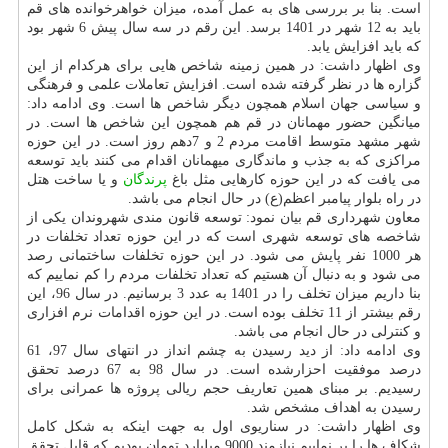
است. بنا بر بررسی های به عمل آمده، میزان خواهرخوانده های قم
باید به 12 شهر در 1401 برسد. این رقم در سه سال پیش 6 شهر بود
كه باید افزایش یابد.
وی اظهار داشت: در همین زمینه شاخص هایی برای هركدام از این
گزاره ها در نظر گرفته شده است. افزایش تعاملات علمی و فرهنگی
و سیاسی جهان اسلام همچون دیگر شاخص ها است. وی ادامه داد:
میانگین حضور مهمانان در قم هم همچون این شاخص ها است. در
شهر مشهد متوسط اقامت مردم 2 و 7دهم روز است. در این حوزه
مراكزی كه به جذب و ماندگاری میهمانان اقدام می كنند باید توسعه
می یافت كه در این حوزه كارهایی مثل باغ
پرندگان
و یا ساخت هتل
در راه بلوار پیامبر اعظم(ع) در حال انجام می باشد.
معاون شهرداری قم بیان نمود: توسعه قانون مندی شهروندان یكی از
شاخصه های توسعه شهری است كه در این حوزه تعداد تخلفات در
هر 1000 نفر پایش می شود. در این حوزه تخلفات ساختمانی رصد
می شود و به دنبال آن هستیم كه تعداد تخلفات مردم را كم نماییم كه
بنا داریم میزان تخلف را در 1401 به عدد 3 برسانیم. در سال 96، این
رقم بیشتر از 11 تخلف بوده است. در این حوزه اقدامات نرم افزاری
و كنترلی در حال انجام می باشد.
وی ادامه داد: از دید رسیدن به چشم انداز در انتهای سال 97، 61
درصد موفقیت احزارشده است. در سال 98 به 67 درصد تحقق
رسیدیم. بر مبنای همین تعاریف حجم ریالی پروژه ها عمرانی برای
رسیدن به اهداف مشخص شد.
وی اظهار داشت: در سناریوی اول به جهت اینكه به شكل كامل
شكاف ها را پر نماییم نیازمند 9000 میلیارد تومان بودیم كه قابل تحقق