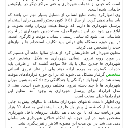
است كه خیلی از خدمات شهرداری و حتی مراكز دیگر در اپلیكیشن
جانمایی شده است.
وی اظهاركرد: بحث منابع انسانی از مسایل بسیار مهم می باشد كه
باید ساماندهی گردد. از سال 81 تا كنون دستورالعملی برای استخدام
پرسنل شهرداری ها داریم كه توسط هیئت وزیران وقت تصویب و
ابلاغ می شود. در این دستورالعمل، مستخدمین شهرداری در 4 رده
شناسایی می شود كه شامل رسمی، پیمانی، موقت و كارگری است.
در این حوزه دستگاه های دولتی باید تكلیف استخدام ها و نیازهای
جدید را مشخص می كردند.
معاون شهردار قم خاطرنشان كرد: از همان سالها شاهد آن هستیم كه
در مورد رویه نیروی انسانی شهرداری به شكل مشخص نبود.
شهرداری ها چندین سال با یك خلا مواجه گشتند كه از طرفی باید
خدمات گسترده به مردم ارائه دهند ولی از نظر نیروی انسانی
متخصص
گرفتار مشكل می شوند كه در این حوزه قراردادهای موقت
بسته شد. در اینجا یك دوگانگی یا چندگانگی رخ داد كه به همین میزان
شهرداری ها با چند دسته نیروی مختلف روبرو شده است. یعنی 8
مدل قرارداد برای پرسنل شهرداری به وجود آمد. تنظیم این
قراردادها خیلی سخت است.
وی اظهار داشت: تلاشهای شهرداران مختلف تا سالهای پیش به جایی
نرسید تا اینكه 4 سال پیش یك ظرفیت استخدامی به تعداد 50 هزار
نفر دریافت شد كه با این تعداد هم تكلیف نیروهای داخل شهرداری
مشخص شود. در این حوزه باید احكام فعالان شهرداری هم سامان
دهی می شد. در این مدت این مصوبه 50 هزار نفر پیگیری نشد.