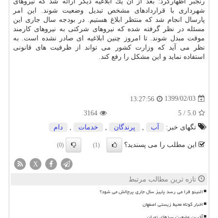
رنجبر اظهاركرد: بعد از آن یك ابلاغیه دیگر ارائه شد كه نیروهای
شهرداری با قراردادهای مشخص تبدیل وضعیت شوند. این امر
پارسال انجام شد كه منتظر ابلاغ هستیم. در بودجه سال جاری این
مسئله در نظر گرفته شده كه نیروهای شركتی به نیروهای كارمند
موقت مبدل شوند. تا امروز چنین ابلاغیه ای صادر نشده است. به
نظر می آید كه وزارت كشور می تواند از ظرفیت های قانونی
استفاده نماید و این مشكل را رفع كند.
1399/02/03
13:27:56
3164
5
/
5.0
تگهای خبر:
آب
,
پرندگان
,
خدمات
,
دام
این مطلب را می پسندید؟
(0)
(1)
X
تازه ترین مطالب مرتبط
النینو فرا می رسد پاییز سال جاری پرچالش می شود؟
اخبار کوتاه محیط زیستی اصفهان
آخرین وضعیت سدهای تهران