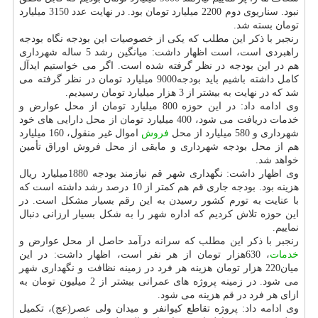
نبود. سناریوی دوم 2200 میلیارد تومان بود. در نهایت عدد 3150 میلیارد
تومان بسته شد.
رنجبر با ذكر این مطلب كه یكی از خصوصیات این بودجه نگاه بودجه
راهبردی است، است اظهار داشت: میانگین رشد 5 ساله شهرداری
هم در این بودجه در نظر گرفته شده است. اگر می خواستیم ایدآل
كامل داشته باشیم باید بودجه9000 میلیارد تومان در نظر گرفته می
شد كه در نهایت به بیشتر از 3 هزار میلیارد تومان رسیدیم.
وی ادامه داد: در این حوزه 800 میلیارد تومان از محل عوارض و
خدمات دریافت می شود، 400 میلیارد تومان از محل دارایی های خود
شهرداری و 580 میلیارد از محل
فروش
اموال غیر منقول، 160 میلیارد
هم از محل بودجه شهرداری و مابقی از محل فروش اوراق تأمین
خواهد شد.
وی اظهار داشت: نگهداری شهر قم نیازمند بودجه 1880میلیارد ریال
هزینه بود. بودجه جاری قم هم كمتر از 10 درصد رشد داشته است كه
با عنایت به تورم كشور رسیدن به این رقم بسیار مشكل است. در
این حوزه تلاش كردیم كه اداره شهر را به شكل بسیار ارزانی دنبال
نماییم.
رنجبر با ذكر این مطلب كه سرانه درآمد حاصل از محل عوارض و
خدمات
، 630هزار تومان از هر نفر است، اظهار داشت: در این
میان220 هزار تومان هزینه هر فرد در زمینه نظافت و نگهداری شهر
می شود. در زمینه پروژه های عمرانی بیشتر از 2 میلیون تومان به
ازای هر فرد در قم هزینه می شود.
وی ادامه داد: پروژه تقاطع كیوانفر و میدان ولی عصر(عج)، تكمیل