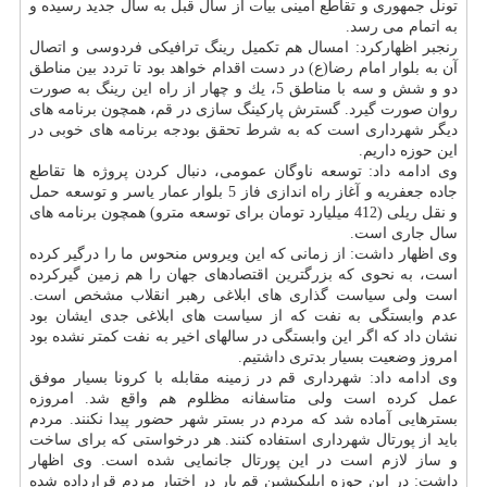
تونل جمهوری و تقاطع امینی بیات از سال قبل به سال جدید رسیده و
به اتمام می رسد.
رنجبر اظهاركرد: امسال هم تكمیل رینگ ترافیكی فردوسی و اتصال
آن به بلوار امام رضا(ع) در دست اقدام خواهد بود تا تردد بین مناطق
دو و شش و سه با مناطق 5، یك و چهار از راه این رینگ به صورت
روان صورت گیرد. گسترش پاركینگ سازی در قم، همچون برنامه های
دیگر شهرداری است كه به شرط تحقق بودجه برنامه های خوبی در
این حوزه داریم.
وی ادامه داد: توسعه ناوگان عمومی، دنبال كردن پروژه ها تقاطع
جاده جعفریه و آغاز راه اندازی فاز 5 بلوار عمار یاسر و توسعه حمل
و نقل ریلی (412 میلیارد تومان برای توسعه مترو) همچون برنامه های
سال جاری است.
وی اظهار داشت: از زمانی كه این ویروس منحوس ما را درگیر كرده
است، به نحوی كه بزرگترین اقتصادهای جهان را هم زمین گیركرده
است ولی سیاست گذاری های ابلاغی رهبر انقلاب مشخص است.
عدم وابستگی به نفت كه از سیاست های ابلاغی جدی ایشان بود
نشان داد كه اگر این وابستگی در سالهای اخیر به نفت كمتر نشده بود
امروز وضعیت بسیار بدتری داشتیم.
وی ادامه داد: شهرداری قم در زمینه مقابله با كرونا بسیار موفق
عمل كرده است ولی متاسفانه مظلوم هم واقع شد. امروزه
بسترهایی آماده شد كه مردم در بستر شهر حضور پیدا نكنند. مردم
باید از پورتال شهرداری استفاده كنند. هر درخواستی كه برای ساخت
و ساز لازم است در این پورتال جانمایی شده است. وی اظهار
داشت: در این حوزه اپلیكیشین قم یار در اختیار مردم قرارداده شده