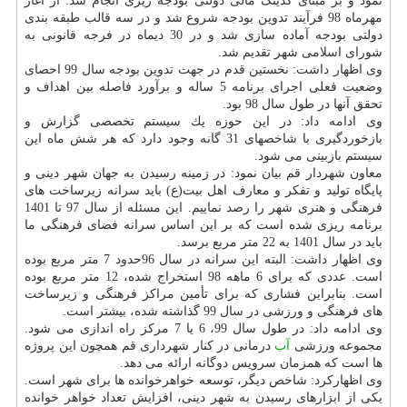
نمود و بر مبنای كدینگ مالی دولتی بودجه ریزی انجام شد. از آغاز
مهرماه 98 فرآیند تدوین بودجه شروع شد و در سه قالب طبقه بندی
دولتی بودجه آماده سازی شد و در 30 دیماه در فرجه قانونی به
شورای اسلامی شهر تقدیم شد.
وی اظهار داشت: نخستین قدم در جهت تدوین بودجه سال 99 احصای
وضعیت فعلی اجرای برنامه 5 ساله و برآورد فاصله بین اهداف و
تحقق آنها در طول سال 98 بود.
وی ادامه داد: در این حوزه یك سیستم تخصصی گزارش و
بازخوردگیری با شاخصهای 31 گانه وجود دارد كه هر شش ماه این
سیستم بازبینی می شود.
معاون شهردار قم بیان نمود: در زمینه رسیدن به جهان شهر دینی و
پایگاه تولید و تفكر و معارف اهل بیت(ع) باید سرانه زیرساخت های
فرهنگی و هنری شهر را رصد نماییم. این مسئله از سال 97 تا 1401
برنامه ریزی شده است كه بر این اساس سرانه فضای فرهنگی ما
باید در سال 1401 به 22 متر مربع برسد.
وی اظهار داشت: البته این سرانه در سال 96حدود 7 متر مربع بوده
است. عددی كه برای 6 ماهه 98 استخراج شده، 12 متر مربع بوده
است. بنابراین فشاری كه برای تأمین مراكز فرهنگی و زیرساخت
های فرهنگی و ورزشی در سال 99 گذاشته شده، بیشتر است.
وی ادامه داد: در طول سال 99، 6 یا 7 مركز راه اندازی می شود.
مجموعه ورزشی
آب
درمانی در كنار شهرداری قم همچون این پروژه
ها است كه همزمان سرویس دوگانه ارائه می دهد.
وی اظهاركرد: شاخص دیگر، توسعه خواهرخوانده ها برای شهر است.
یكی از ابزارهای رسیدن به شهر دینی، افزایش تعداد خواهر خوانده