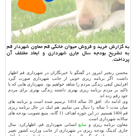
به گزارش خرید و فروش حیوان خانگی قم معاون شهردار قم
به تشریح بودجه سال جاری شهرداری و ابعاد مختلف آن
پرداخت.
محسن رنجبر امروز در گفتگو با خبرنگاران در شهرداری قم اظهار
داشت: اگر برنامه ریزی خوبی از جانب شهرداری صورت گیرد
افزایش كیفی زندگی مردم را شاهد خواهیم بود. شهرداری هایی كه با
تاكید بر مردم برنامه ریزی بهتری داشتند زندگی بهتری برای مردم
خود رقم زده‎ اند.
وی ادامه داد: افق 20 ساله 1414 ترسیم شده است و برنامه های
میان مدت 5 ساله را دنبال می نماییم. هم اینك در حال برنامه ریزی
قم 1404 هستیم. در این حوزه اهداف 11 گانه، منبع تصویب بودجه های
سالانه شهرداری است.
معاون برنامه ریزی و
منابع
انسانی شهرداری قم، اظهاركرد: سال
جاری كدینگ بودجه ریزی در شهرداری از جانب وزارت كشور تغییر