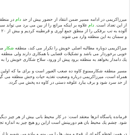
میرزاكریمی در ادامه مسیر ضمن انتقاد از حضور بیش از حد
دام
در منطقه 
از این تعداد است.
دام
علاوه بر اینكه مراتع را از بین می برد می تواند 
آلوده به تب برفكی را از منطق جمع آوری و قرنطینه كردیم و بیش از ۲۰ هزار واكسن پی پی ار به حیات وحش تزریق و آبشخوران را ضدعفونی و آهك ریزی كردیم. این مشكل هر ساله ما است كه تعدادی
و سمنان به این منطقه وارد می شوند.
میزاكریمی دوباره مطالبه اصلی خویش را تكرار می كند، منطقه
شكار
ممن
خوبی برخوردار می باشد و تشكیلات قضایی با همكاری دارند ولی منطقه بای
یك دامدار بخواهد به منطقه برود پیش از ورود، سلاح شكاری خویش را به م
مسیر منطقه شكارممنوع كاوه ده صعب العبور است و برای ما كه اولین ب
همراه است، میرزاكریمی درباره وضعیت تغذیه حیات وحش منطقه می گوید:
از حد سرد شود و برف ببارد علوفه دستی در كاوه ده پخش می گردد.
فرمانده پاسگاه انزها معتقد است: در كار محیط بانی بیش از هر چیز دیگر
شود. چشم یك محیط بان هم دوربینش است ازاین رو هیچ چیز به اندازه تجر
در همین لحظه گله ای از قوچ و مش ها را می بینم و پیاده می شویم تا از 