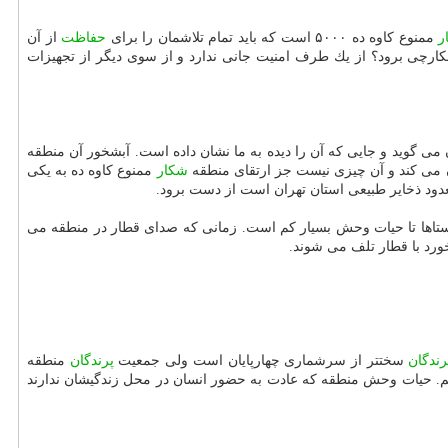
ر
ممنوع كاوه ده ۵۰۰۰ است كه باید تمام تلاشمان را برای
حفاظت
از آن
ل شكارچی برود؟ از یك طرف امنیت جانی ندارد و از سوی دیگر از تجهیزات
 می گوید و جایی كه آن را دیده به ما نشان داده است. آبشخور آن منطقه
ن می كند و آن چیزی نیست جز ارتقای منطقه
شكار
ممنوع كاوه ده به یكی
دود ذخایر طبیعی استان تهران است از دست برود.
وستاها تا حیات وحش بسیار كم است. زمانی كه صدای قطار در منطقه می
ورد با قطار تلف می شوند.
رندگان
سختتر از سرشماری چهارپایان است ولی جمعیت
پرندگان
منطقه
م. حیات وحش منطقه كه عادت به حضور انسان در محل زندگیشان ندارند