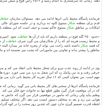
دهند. زمانی كه سرشماری به اتمام رسید و ۴۵۱۲ راس قوچ و میش سرشماری شد خود مسئولان از تعداد زیاد حیات وحش در منطقه تعجب كرده بودند.
فرمانده پاسگاه محیط بانی انزها ادامه می دهد: مسئولان سازمان
حفاظت
قدم برای منطقه
شكار
ممنوع كاوه ده بردارید و در جلسه شورای عالی 
امكانات بر مناطق
شكار
ممنوع حاكم نیست و حیف است كه این منطقه با 
«حدود ۲۵۰ گله قوچ در منطقه داریم كه باید از آن ها
حفاظت
و محیط زیست هزینه ای كه را از شكارچیان می گیرد صرف
حفاظت
از م
كه قصد
شكار
داشته باشد راحت می تواند از پنجره خانه تیر بیندازد ال
مناطق را بیشتر بداند و تفاوتی بین مامورانی كه پشت میز نشسته اند و ما
وی در ادامه از روند جذب نیرو برای شغل محیط بانی انتقاد می كند و م
حرفی رفت و به من پیامك زد كه این شغل به درد من نمی خورد. دوره ه
مهم است. من بعنوان كسی كه ۱۶ سال تجربه كار محیط بانی دارد می توانم تشخیص دهم كه چه كسی به درد كار محیط بانی می خورد.
فرمانده پاسگاه انزها از سختی های كار محیط بانی می گوید: زمانی كه
وطنم بیاید ولی زمانی كه مامور در موقعیتی قرار می گیرد كه جانش به خط
هوایی می زند و بعد به متخلف دستور ایست می دهد. اگر متخلف تسلیم نشد
لحظه قدرت تصمیم گیری ندارد چون كه چندین روز سخت را در كوه گذرانده