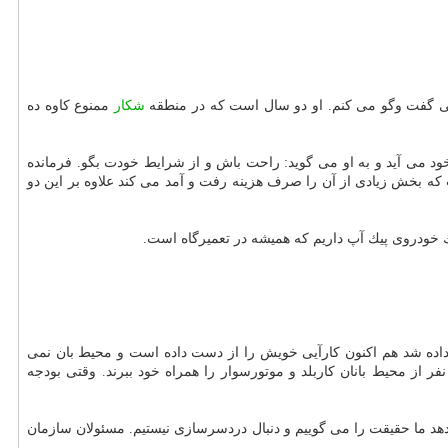
نی گفت وگو می كنم. او دو سال است كه در منطقه
شكار
ممنوع كاوه ده
 می آید و به او می گوید: راحت باش و از شرایط خودت بگو. فرمانده
كه بخش زیادی از آن را صرف هزینه رفت و آمد می كند علاوه بر این دو
یك خودروی پیك آپ داریم كه همیشه در تعمیرگاه است.
ری كوچك كنار پاسگاه است نشانمان می دهند. به قول میرزاكریمی موتوری كه سال ۹۱ به پاسگاه تحویل داده شد هم اكنون كارآیی خویش را از دست داده است و محیط بان نمی
ر از محیط بانان كاربلد و موتورسوار را همراه خود ببرند. وقتی بودجه
دهد ما حقیقت را می گوییم و دنبال دردسرسازی نیستیم. مسئولان سازمان