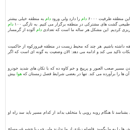
ن منطقه ظرفیت ۶۰۰۰
دام
را دارد ولی ورود
دام
به منطقه خیلی بیشتر
طبیعی گشت های مشتركی در منطقه برگزار می كنیم. به تازگی ۱۰۰
دام
دام
آلوده از گرمسار
ه داشته باشیم. هر چند كه محیط زیست در منطقه فیروزكوه از حاكمیت
 نكات تاكید می كند و ادامه می دهد: الان وضعیت به گونه ای است كه اگر
 مسیر صعب العبور و پرپیچ و خم كاوه ده كه با تكان های شدید خودرو
ن ها را برآورده می كند. تنها در بعضی شرایط فصل زمستان كه
هوا
بیش
ناسد تا هنگام روبه رویی با متخلف بداند از كدام مسیر باید سد راه او
 ها را به ما بگویید. فاصله زیادی از ما ندارند ولی خب با چشم غیرمسلح