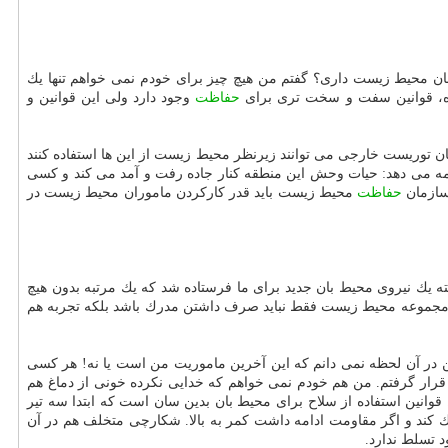
ن محیط زیست داری؟ گفتم من هیچ چیز برای خودم نمی خواهم تنها یك
 قوانین سفت و سخت تری برای
حفاظت
وجود دارد ولی این قوانین و
د ضعیف می گردد. شكارچیان توریست خارجی می توانند زیرنظر محیط زیست از این ها استفاده كنند
امه می دهد: حیات وحش این منطقه كنار جاده رفت و آمد می كند و كسی
 سازمان
حفاظت
محیط زیست باید قدر كاركردن ماموران محیط زیست در
ه یك نیروی محیط بان جدید برای ما فرستاده شد كه یك مرتبه بدون هیچ
ر مجموعه محیط زیست فقط نباید صرف داشتن مدرك باشد بلكه تجربه هم
ن در آن لحظه نمی دانم كه این آخرین ماموریت من است یا نه! هر كسی
سلحانه داشته ام و یك بار هم مورد برخورد گلوله قرار گرفتم. من هم خودم نمی خواهم كه خدایی نكرده خونی از دماغ هم
 قوانین استفاده از سلاح برای محیط بان بدین سان است كه ابتدا سه تیر
یك كند و اگر مقاومت ادامه داشت كمر به بالا. شكارچی متخلف هم در آن
 تسلط ندارد.