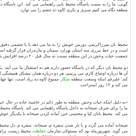
گویی، ما را به سمت پاسگاه محیط بانی راهنمایی می كند. این پاسگاه د
منطقه نگاه می كنیم سبزی و بكری كاوه ده چشم را می نوازد.
محیط بان میرزاكریمی دوربین خویش را به ما می دهد تا با چشمی دقیق 
جمعیت حیات وحش در این منطقه نسبت به سال قبل ۲۰ درصد افزایش یافته است.
دو محیط بان دیگر كه در پاسگاه حضور دارند هم به استقبال ما می آیند. ی
آن ها درباره اوضاع كاری می پرسم، هر دو درباره همان مشكل همیشگی اغل
كند: علیرغم اینكه وسعت منطقه
شكار
ممنوع كاوه ده زیاد است، تنها چها
می كند و ۱۲ روز استراحت.
«به دلیل اینكه حیات وحش منطقه به طور دائم در حاشیه جاده در حال حر
ما را برای صرف صبحانه به داخل پاسگاه راهنمایی می كند. پاسگاه محیط 
می كند. محیط بانان كیا و محسنی حین آماده كردن صبحانه با یكدیگر خوش 
صبحانه آماده می گردد و با باز شدن سفره ی صبحانه، سفره ی دل محیط 
می گوید: شهریورماه بود كه مسئولان سازمان
حفاظت
محیط زیست برای س