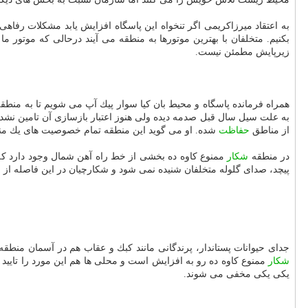
به اعتقاد میرزاكریمی اگر تنخواه این پاسگاه افزایش یابد مشكلات رف
بكنیم. متخلفان با بهترین موتورها به منطقه می آیند درحالی كه موتور م
زیرپایش مطمئن نیست.
همراه فرمانده پاسگاه و محیط بان كیا سوار پیك آپ می شویم تا به منطق
به علت سیل سال قبل صدمه دیده ولی هنوز اعتبار بازسازی آن تامین نش
از مناطق
حفاظت
شده. او می گوید این منطقه تمام خصوصیت های یك م
در منطقه
شكار
ممنوع كاوه ده بخشی از خط راه آهن شمال وجود دارد كه
پیچد، صدای گلوله متخلفان شنیده نمی شود و شكارچیان در این فاصله از
جدای حیوانات پستاندار، پرندگانی مانند كبك و عقاب هم در آسمان منطق
شكار
ممنوع كاوه ده رو به افزایش است و محلی ها هم این مورد را تایید
یكی یكی مخفی می شوند.