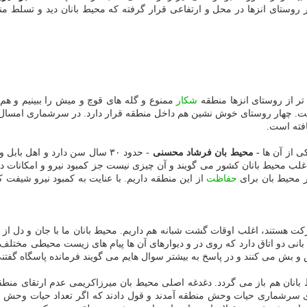
ر روستای انزها در محل و ارتفاعی قرار گرفته كه محیط بانان دید و تسلط 
تر از روستای انزها منطقه
شكار
كی از آن ها
- محیط بان فرشاد محسنی
- حدود ۳۰ سال سن دارد و اهل بابل و شوخ طبع است و دیگری
ب محیط بانان كشور می گویند و آن چیزی نیست جز كمبود نیرو و امكانات در 
ر محیط بان برای
حفاظت
كت هستند، اغلب اوقات گشت شبانه هم داریم. محیط بانان ما با جان و دل ا
بانی دو اتاق دارد كه روی در و دیوارهای آن ها پیام های زیست محیطی مختلف 
و بش می كنند و در پاسخ به بیشتر سوال هایم می گویند فرمانده پاسگاه گفتنی
بانان هم باز می گردد. دغدغه اصلی محیط بان میرزاكریمی عدم ارتقای منطق
رشماری حیات وحش منطقه آمدند و قول دادند كه اگر تعداد حیات وحش من