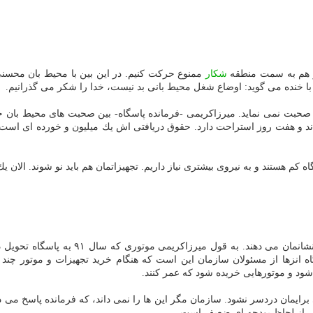
م و هم به سمت منطقه
شكار
ممنوع حركت كنیم. در این بین با محیط بان محس
ا خنده می گوید: اوضاع شغل محیط بانی بد نیست، خدا را شكر می گذرانیم.
ت نمی نماید. میرزاكریمی -فرمانده پاسگاه- بین صحبت های محیط بان خود
اند و هفت روز استراحت دارد. حقوق دریافتی اش یك میلیون و خورده ای است 
م هستند و به نیروی بیشتری نیاز داریم. تجهیزاتمان هم باید نو شوند. الان 
محیط بانان تجهیزات خویش را كه داخل انبا
اه انزها از مسئولان سازمان این است كه هنگام خرید تجهیزات و موتور چند نف
ود و موتورهایی خریده شود كه عمر كنند.
رایمان دردسر نشود. سازمان مگر این ها را نمی داند، كه فرمانده پاسخ می 
ر از لحاظ بودجه ای ضعیف است.