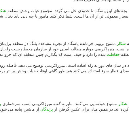
اهی بچه های این پاسگاه تا حدودی حل می گردد. مجموع حیات وحش منطقه
شكا
ا بسیار معمولی تر از آن ها است. شما فكر كنید مامور با چه دلی باید دنبا
ه
شكار
ممنوع برویم. فرمانده پاسگاه از تجربه مشاهده پلنگ در منطقه برایمان
ده است. میرزاكریمی دوباره مطالبه اصلی خود از سازمان محیط زیست را بیا
نطقه
حفاظت
شده را دارد و حیف است كه بگذاریم چنین منطقه ای كه جزو مع
 در سال های دور به راه افتاده است. میرزاكریمی توضیح می دهد: فاصله ر
 صدای قطار سوء استفاده می كنند همینطور گاهی اوقات حیات وحش بر اثر برخ
ه
شكار
ممنوع خودنمایی می كنند. بنابربه گفته میرزاكریمی است سرشماری
پ
 كرده اند. در همین میان برای عكس گرفتن از
پرندگان
از ماشین پیاده می شوی