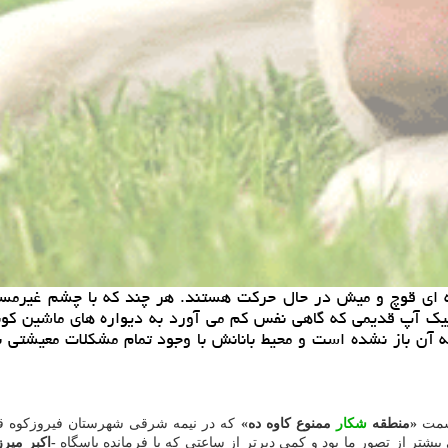
 ای قوچ و میش در حال حركت هستند. هر چند كه با چشم غیرمسلح
 آپ قدیمی كه گاهی نفس كم می آورد به دیواره های ماشین كوبید
 آن باز نشده است و محیط بانانش با وجود تمام مشكلات معیشتی 
 سمت
«منطقه
شكار
ممنوع كاوه ده»
كه در نیمه شرقی شهرستان فیروزكوه قرا
یشتر از تصور ما بود و كمی دیرتر از ساعتی كه با فرمانده پاسگاه
-اكبر میر