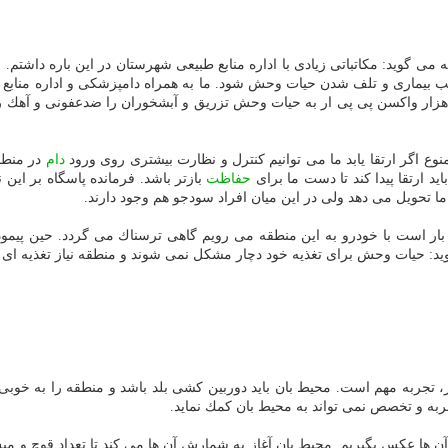
می گوید: مكاتباتی زیادی با اداره منابع طبیعی شهرستان در این باره داشتم. ای
سبب بیماری و تلف شدن حیات وحش شود. ما به همراه دامپزشكی و اداره منابع 
وع اگر ارتقا یابد ما می توانیم كنترل و نظارت بیشتری روی ورود
دام
در منطق
د ارتقا پیدا كند تا دست ما برای
حفاظت
بازتر باشد. فرمانده پاسگاه بر این
ا تحویل می دهد ولی در این میان افراد سودجو هم وجود دارند.
ار است با خودرو به این منطقه می رویم گاهی ترسناك می گردد. حین پیمودن
 حیات وحش برای تغذیه خود دچار مشكل نمی شوند و منطقه نیاز تغذیه ای آ
، تجربه مهم است. محیط بان باید دوربین كشی بلد باشد و منطقه را به خوبی بش
به و تخصص نمی تواند به محیط بان كمك نماید.
آن ها عكس بگیریم. محیط بان آغاز به شمارش آن ها می كند تا تعداد قوچ و میش