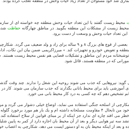
محیط زیست گفتند با این تعداد حیات وحش منطقه چه خواسته ای از سازما
محیط زیست از مشكلات این منطقه بگویید. در مناطق چهارگانه
حفاظت
شده،
این تعداد حیات وحش و وسعت از دست برود.
شود. اسپرم بعضی از قوچ های بزرگ ۸ و ۹ ساله برای زاد و ول
نطقه و تعویض خودرو و تجهیزات كند. » میرزاكریمی ضمن بیان این نكات، اد
بته خوشبختانه مردم این مناطق و تشكیلات قضایی هم نفس محیط زیست هستند.
مورانی كه در منطقه هستند، قائل شود.
ی گوید: نیروهایی كه جذب می شوند روحیه این شغل را ندارند. چند وقت گذشت
ای آموزشی باید برای محیط بانانی بگذارند كه جذب سازمان می شوند. كار د
 شكارچی از اسلحه جنگی استفاده می نماید، اوضاع خیلی دشوار می گردد و م
كه در آن موقعیت قرار گیرد بطور قطع تنها به خانواده خود فكر می كند. خود من تابحال ۴ مقاومت م
ر می افتد چاره ای ندارد جز اینكه از بر مبنای قوانین از سلاح استفاده كند.
 سه تیر هوایی دیگر و بعد از آن محیط بان اجازه دارد از كمر به پایین شل
 و بعد از اینكه محیط بان به او دستور ایست می دهد، شكارچی به اعصاب خود