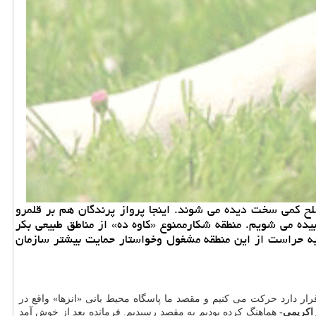
 كمی سخت دیده می شوند. اینجا پرواز پرندگان هم بر قلمرو
ه می شویم. منطقه شكارممنوع «كاوه ده» از مناطق طبیعی بكر
به حراست از این منطقه مشغول وخواستار حمایت بیشتر سازمان
ر دارد حركت می كنیم و مقصد ما پاسگاه محیط بانی «انزها» واقع در
زاكریمی-
هماهنگ كرده بودیم به مقصد رسیدیم. فرمانده بعد از خوش آمد