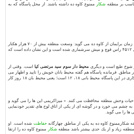
مناسب بر منطقه
شكار
ممنوع كاوه ده داشته باشند. از محل پاسگاه كه به
ممنوع و گله های قوچ و میش را ببینیم و هم زمان برایمان از كاوه ده می گوید: وسعت منطقه بیش از ۷۰ هزار هكتار
است و در خط مرزی سه استان تهران، سمنان و مازندران قرار گرفته است. چهار روستای خوش نشین هم داخل منطقه قرار دارد. در سرشماری امسال ۴۵۱۲ راس قوچ و میش سرشماری شده است و این نشان داده است كه
محیط دار سوم
سید مرتضی كیا
است. وقتی از
مناطق. فرمانده پاسگاه هم گفته محیط بانان خویش را تایید و اظهار می
از این منطقه داریم. با عنایت به كمبود نیرو شیفت كاری در این پاسگاه محیط بانی ۱۸، ۱۲ است؛ یعنی محیط بان ۱۸ روز كار
ز حیات وحش منطقه محافظت می كنند. » میزاكریمی این ها را می گوید و
به چشم می خورد و در گوشه ای از یكی از اتاق لوح های تقدیر خودنمایی
 ها را می گوید.
ه شكارممنوع كاوه ده به یكی از مناطق چهارگانه
حفاظت
شده است. او
طقه زیاد و از یك حدی بیشتر باشد منطقه
شكار
ممنوع كاوه ده را ارتقا