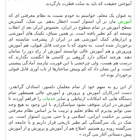
آموختن حقیقت که باید به سنّت فطرت بازگردند.
به عنوان یک معلم، خواستم به خودم نسبت به نظام معرفتی ای که
آموزش
مان بر آن استوار است اخطار بدهم. بی شک، گسترش
سطح آموزش در تمام سطوح در ایران، بخصوص ایران بعد از انقلاب
توسعه ای کم نظیر یافته است. بر همین سیاق، تکینک های آموزشی
و ابزارهای کمک آموزشی هم در ایران از پیشرفت شایسته ای
برخوردار شده است. به نحوی که با سرعت قابل قبولی، هم آموزش
وپرورش و هم آموزش عالی توانستند آموزش از راهِ دور را سامان
دهند. هرچند امکان دارد گروهی بر کاستی ها انگشت بگذارند که
درست هم هست، ولی چرخشی با این فوریت نیازمند آمادگی پیشینی
است. و این نشان داد که کم وبیش ساختارها از تاب آوری قابل قبولی
برخوردار بوده اند.
از این رو به سهم خود از تمام معلمان دلسوز، استادان گرانقدر،
دست اندرکاران آموزش و پرورش و آموزش عالی همینطور تمام
دستگاه هایی که امکانات ارتباطی و سایر
خدمات
را فراهم آوردند تا
آموزش در ایران متوقف نشود سپاسگزارم. با این وجود به هیچ وجه
نمی توانم بپذیرم که نظام تعلیم و تربیت ما بر اساس نظام معرفتی
مبتنی بر حکمت ایرانی، اسلامی و یا حتی مدرن استوار است. بی
شک در یک سرگشتگی کم نظیر تاریخی قرار داریم و با جامعه ای
سرگشته روبه رو هستیم. اصلاح هم از آموزش و پرورش و از آموزش
پیش دبستانی آغاز می گردد.»