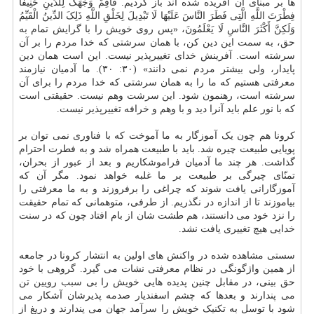
ها بر مبنای آن آفریده شده اند باز گردیم. فَأَقِمْ وَجْهَکَ لِلدِّینِ حَنِیفًا
فِطْرَتَ اللَّهِ الَّتِی فَطَرَ النَّاسَ عَلَیْهَا لَا تَبْدِیلَ لِخَلْقِ اللَّهِ ذَلِکَ الدِّینُ الْقَیِّمُ
وَلَکِنَّ أَکْثَرَ النَّاسِ لَا یَعْلَمُونَ، «پس روی خویش را با گرایش تمام به
حق، به سمت این دین کن، با همان سرشتی که خدا مردم را بر آن
سرشته است. آفرینش خدای تغییرپذیر نیست. این است همان دین
پایدار، ولی بیشتر مردم نمی دانند» (۳۰: ۳۰). ما آدمیان نیازمند
معرفتی هستیم که ما را به همان سرشتی که خدا مردم را برای آن
سرشته است، رهنمون شود. این سرشت وهم نیست. حقیقتی است
که با نور علم باید آنرا دید و با وهم و خرافه تغییرپذیر نیست.
کرونا هم چون یک آموزگار به ما آموخت که با فناوری نمی توان بر
پویایی طبیعت چیره شد. باید با طبیعت همراه شد و به فطرت احترام
گذاشت. هر چند ما آدمیان فراموشکاریم و بعد از عبور از بحران،
تمنّای چیرگی بر طبیعت بر ما غلبه خواهد نمود. مگر آن که
آموزگارانی یافت شوند که چراغی را برفروزند و به ما معرفتی را
بیاموزند تا از اندازه در نگذریم. از طرفی، متوهمانی که تمام حقیقت
را نزد خود می دانستند، هم طشت شان از بام افتاد چون که در سنت
خدایی هیچ تغییری یافت نشد.
سستی مشاهده شده در واکنش های اولین به انتشار کرونا در جامعه
از همین واژگونگی در نظام معرفتی نشات می گیرد. گروهی با خود
حق بینی، در مقابل چنین پدیده هایی خویش را بی سبب رویین تن
می پندارند و بعدها که چشم اسفندیار صدمه پذیرشان آشکار می
شود با توسل به تکنیک خویش را سرآمد جهان می پندارند و دریغ از