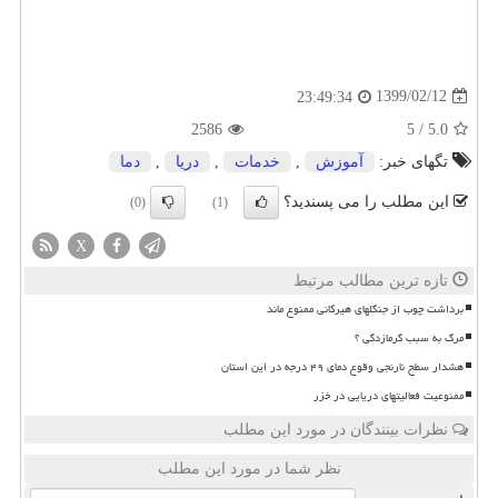
1399/02/12
23:49:34
2586
5
/
5.0
تگهای خبر:
آموزش
,
خدمات
,
دریا
,
دما
این مطلب را می پسندید؟
(0)
(1)
X
تازه ترین مطالب مرتبط
برداشت چوب از جنگلهای هیرکانی ممنوع ماند
مرگ به سبب گرمازدگی ؟
هشدار سطح نارنجی وقوع دمای ۴۹ درجه در این استان
ممنوعیت فعالیتهای دریایی در خزر
نظرات بینندگان در مورد این مطلب
نظر شما در مورد این مطلب