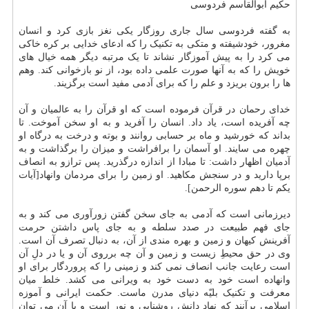
حکیم ابوالقاسم فردوسی
به گفته فردوسی سال جاری روزگار یکی نغز بازی کرد و انسان
مغرور، خودشیفته و متکی به تکنیک را که ادعای خدایی بر کره خاکی
می کرد را به پیش آموزگار نشاند تا یک مرتبه دیگر همه خیال های
خویش را که به آنها صورت علمی داده بود، از نو بازخوانی کند. وهم
ها را برون بریزد و علم را که برای آدمی مفید است برگزیند.
خدای رحمان در قرآن فرموده است که او قرآن را به عالمیان و آن
چه آفریده است، یاد داد. انسان را آفرید و به او سخن آموخت. تا
بداند که خورشید و ماه بر حسابی روانند و بوته و درخت به درگاه او
چهره می سایند. او آسمان را برافراشت و میزان را برگذاشت و به
آدمیان اظهار داشت: تا مبادا از اندازه درگذرید. پس ترازو به انصاف
برپا دارید و در سنجش مکاهید. او زمین را برای مردمان وانهاد[آیات
یکم تا دهم سوره الرحمن].
دیرزمانی است که آدمی به جای سخن گفتن زورآوری می کند و به
جای فهم طبیعت در صدد سلطه و به جای پاس داشتن حرمت
آفرینش کیهان و زمین و بهره مندی از آن، به دنبال تصرف آن است.
وی در حق محیطِ زیست و زمین و آن چه برروی آن و یا در دلِ آن
است رعایت جانب انصاف نمی کند و زمینی را که پروردگار برای او
وانهاده است خود به دست خود به ویرانی می کشد. خلط میان
معرفت و تکنیک بلیّه دنیای مدرن ماست. حکمت ایرانی و آموزه
اسلامی برآنند که نهادِ دانش روشنایی و نور است و با آن می توان