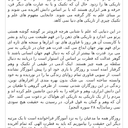
تاریکی ها را زدود. حال آن که تکنیک و یا به عبارت های دیگر فن،
حرفه و هنر ابزاری هستند که با بر اساس دانش آفریده می شوند و
بر مبنای علم به کار گرفته می شوند. جابجایی مفهوم های علم و
تکنیک چیزی از تاریکی های دنیا نمی کاهد.
در این دنیایی که علم با شتابی هرچه فزونتر بر گوشه گوشه هستی
پرتو می اندازد و تاریکی های ذهن را در فهم طبیعت می زداید و بشر
با کاربست آن هر روز با فناوری های نو، ابزارها و سنجه های تازه ای
برای فهم بهتر جهان ابداع می کند، قدرت هم چنان در تاریکی به سر
می برد. قدرت ها بیشتر از آن که به دنبال فهم جهان انسانی باشند تا
گوهر عدالت که فطرت بر اساس آن استوار است را دریابند به دنبال
سلطه بر همه چیز هستند. اینک آدمی در طیفی از تکنیک و وهم
گرفتار آمده است و روزگار با بازی خود او را پیش آموزگار نشانده
است. از سویی فناوری تمام زوایای زندگی ما را در نوردیده و به خود
وابسته ساخته است. بی شک بدون بهره مندی از افزارهای نوین،
زندگی در این روزگاران شدنی نیست. از طرفی گروهی با طغیان بر
این دانش ابزاری، وهم و خرافه را به نام دین جانشین علم کرده اند و
مردم را از یک تاریکی به تاریکی ای هولناک تر دعوت می کنند. حال
آن که وهم و گمان به قول قرآن، در رسیدن به حقیقت هیچ سودی
نمی رساند[آیه ۲۸ سوره النجم].
روزگار همه ما مدعیان را به نزد آموزگار فراخوانده است تا یک مرتبه
دیگر این حقیقت را بیاموزیم که باید به فطرت الهی که تمام آفریده