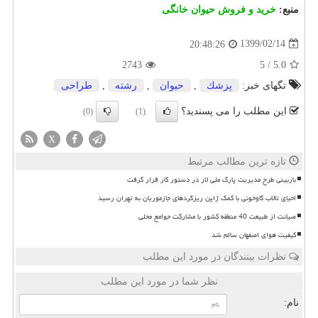
منبع:
خرید و فروش حیوان خانگی
1399/02/14
20:48:26
2743
5
/
5.0
تگهای خبر:
پزشك
,
حیوان
,
رشته
,
طراحی
این مطلب را می پسندید؟
(0)
(1)
X
تازه ترین مطالب مرتبط
بازبینی طرح مدیریت پارک ملی لار در دستور کار قرار گرفت
احیای تالاب گاوخونی با کمک ژاپن ریزگردهای جازموریان به تهران رسید
صیانت از طبیعت 40 منطقه کشور با مشارکت جوامع محلی
کیفیت هوای اصفهان سالم شد
نظرات بینندگان در مورد این مطلب
نظر شما در مورد این مطلب
نام: