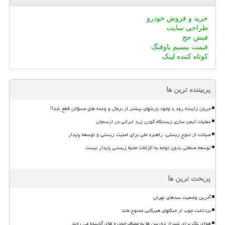
خرید و فروش خودرو
طراحی سایت
فیش حج
قیمت بیسیم باوفنگ
کوتاه کننده لینک
پربیننده ترین ها
جریان زاینده رود با وجود بارشهای بیشتر از نرمال و وعده های مسؤلان قطع شد!!
عملیات ایمن سازی زیستگاه گوزن زرد ایرانی در ارسنجان
صیانت از تنوع زیستی، راهبرد ملی برای امنیت زیستی و توسعه پایدار
توسعه صنعتی بدون توجه به الزامات محیط زیستی پایدار نیست
پربحث ترین ها
آخرین وضعیت سدهای تهران
برداشت چوب از جنگلهای هیرکانی ممنوع ماند
هوای پاک برای شیراز دوربین ها به مصاف خودرو های آلاینده می روند