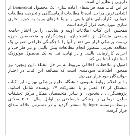
دارویی و نظایر آن است.
در این کتاب همه فرایندهای آماده سازی یک محصول Biomedical از
ابتدایی ترین مراحل ایده تا مطالعات آزمایشگاهی و تجربی، مطالعات
حیوانی، کارآزمایی های بالینی و نهایتا فازهای ورود به حوزه تجاری
سازی مورد بحث قرار گرفته است.
همچنین، این کتاب اطلاعات اولیه و بنیادینی را در اختیار جامعه
وسیعی متشکل از دانشجویان، پژوهشگران و متخصصین حوزه
زیست پزشکی قرار می دهد و آنها را با چگونگی طراحی اصولی یک
مطالعه تجربی بمنظور انجام مطالعات پیش بالینی و نیز طراحی و
اجرای کارآزمایی بالینی و در نهایت نیل به یک محصول بیولوژیک
استاندارد آشنا می کند.
اصول و ملاحظات اخلاقی مربوط به مراحل مختلف این زنجیره نیز
همچون اطلاعات سودمندی است که مطالعه این کتاب در اختیار
خوانندگان خود قرار می دهد.
بنا بر اعلام روابط عمومی دانشگاه علوم پزشکی تهران، این کتاب
متشکل از ۱۳ فصل و با مشارکت ۲۷ نویسنده شامل اساتید،
پژوهشگران، دانشجویان و سایر متخصصان همکار مرکز تحقیقات
سلول درمانی و پزشکی بازساختی در اوایل سال ۲۰۲۰ میلادی
توسط موسسه Springer منتشر گردید و در دسترس علاقه مندان
قرار گرفت.