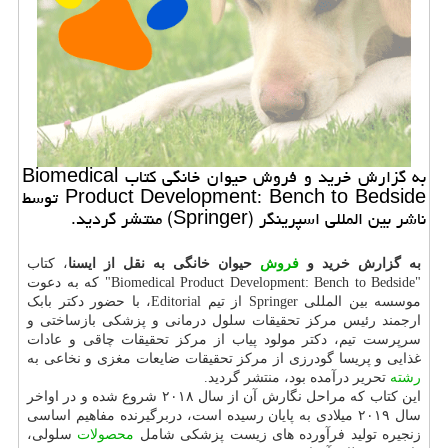
به گزارش خرید و فروش حیوان خانگی كتاب Biomedical
Product Development: Bench to Bedside توسط
ناشر بین المللی اسپرینگر (Springer) منتشر گردید.
به گزارش خرید و
فروش
حیوان خانگی به نقل از ایسنا
، کتاب
"Biomedical Product Development: Bench to Bedside" که به دعوت
موسسه بین المللی Springer از تیم Editorial، با حضور دکتر بابک
ارجمند رئیس مرکز تحقیقات سلول درمانی و پزشکی بازساختی و
سرپرست تیم، دکتر مولود پیاب از مرکز تحقیقات چاقی و عادات
غذایی و پریسا گودرزی از مرکز تحقیقات ضایعات مغزی و نخاعی به
رشته
تحریر درآمده بود، منتشر گردید.
این کتاب که مراحل نگارش آن از سال ۲۰۱۸ شروع شده و در اواخر
سال ۲۰۱۹ میلادی به پایان رسیده است، دربرگیرنده مفاهیم اساسی
زنجیره تولید فرآورده های زیست پزشکی شامل
محصولات
سلولی،