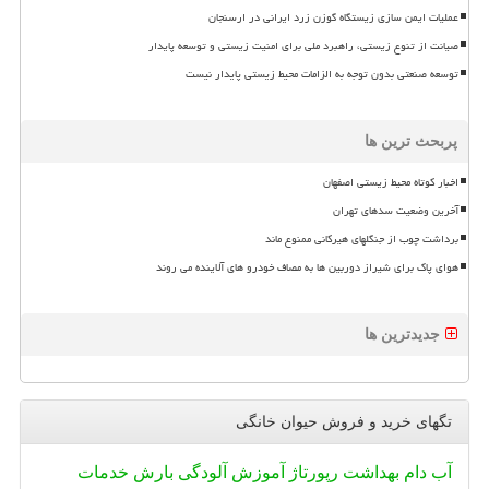
عملیات ایمن سازی زیستگاه گوزن زرد ایرانی در ارسنجان
صیانت از تنوع زیستی، راهبرد ملی برای امنیت زیستی و توسعه پایدار
توسعه صنعتی بدون توجه به الزامات محیط زیستی پایدار نیست
پربحث ترین ها
اخبار کوتاه محیط زیستی اصفهان
آخرین وضعیت سدهای تهران
برداشت چوب از جنگلهای هیرکانی ممنوع ماند
هوای پاک برای شیراز دوربین ها به مصاف خودرو های آلاینده می روند
جدیدترین ها
تگهای خرید و فروش حیوان خانگی
آب
دام
بهداشت
رپورتاژ
آموزش
آلودگی
بارش
خدمات