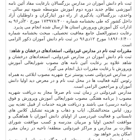
ثبت نام دانش آموزان در مدارس بزرگسالان بارعایت مفاد آئین نامه
آموزشی نظام جدید دوره دوم آموزش متوسطه شیوه نیم سالی –
واحدی، بزرگسالان، یادگیری از راه دور ایثارگران و داوطلبان آزاد
داخل کشور که طی بخشنامه شماره ۱۷۳۹۷۸/۴۰۰ مورخ ۲۰آذر۹۶ به
ادارات کل آموزش وپرورش استان ها ارسال شده انجام می پذیرد.
رعایت دستورالعمل جامع معافیت تحصیلی، مبحث بخشنامه شماره
۱۸۹۶۰۶/۴۰۰ مورخ ۱۲دی۹۶ در ثبت نام دانش آموزان ذکور الزامی
است.
مقررات ثبت نام در مدارس غیردولتی، استعدادهای درخشان و شاهد:
ثبت نام دانش آموزان در مدارس غیردولتی، استعدادهای درخشان و
شاهد علاوه بر رعایت آئین نامه های مصوب شورایعالی آموزش
وپرورش با رعایت مقررات ذیل انجام می گیرد:
در مدارس غیردولتی نصب پوستر نرخ شهریه مصوب ابلاغی به همراه
رئوس کلیه فعالیت ها در محل ثبت نام و در معرض دید اولیا دانش
آموزان و مراجعین الزامی است.
مدارس غیردولتی در زمان ثبت نام صرفاً مجاز به دریافت شهریه
مصوب ( برنامه هفتگی مصوب شورایعالی آموزش وپرورش و فوق
برنامه درسی) می باشند و دریافت هزینه خدمات از قبیل تغذیه بین
روز، لباس متحدالشکل، ایاب و ذهاب و هزینه تشکیل کلاس های
تابستانی و فعالیت غیردرسی از اولیای دانش آموزان با هماهنگی و
موافقت انجمن اولیا و مربیان مدرسه و کسب موافقت شورای
نظارت بر مدارس و مراکز غیردولتی منطقه/ ناحیه در زمان مقرر
امکان پذیر خواهد بود.
مدیران مدارس غیردولتی موظف اند، هنگام ثبت نام با ورود به