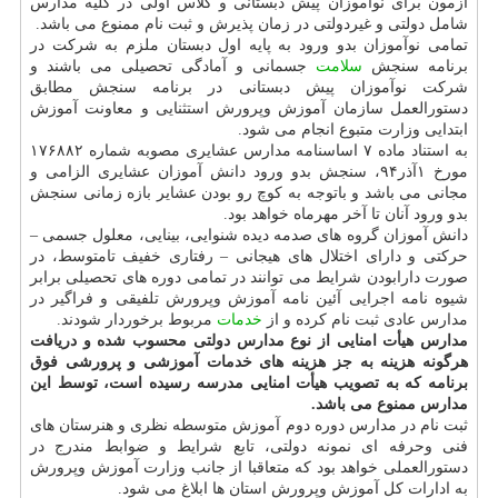
آزمون برای نوآموزان پیش دبستانی و کلاس اولی در کلیه مدارس
شامل دولتی و غیردولتی در زمان پذیرش و ثبت نام ممنوع می باشد.
تمامی نوآموزان بدو ورود به پایه اول دبستان ملزم به شرکت در
برنامه سنجش
سلامت
جسمانی و آمادگی تحصیلی می باشند و
شرکت نوآموزان پیش دبستانی در برنامه سنجش مطابق
دستورالعمل سازمان آموزش وپرورش استثنایی و معاونت آموزش
ابتدایی وزارت متبوع انجام می شود.
به استناد ماده ۷ اساسنامه مدارس عشایری مصوبه شماره ۱۷۶۸۸۲
مورخ ۱آذر۹۴، سنجش بدو ورود دانش آموزان عشایری الزامی و
مجانی می باشد و باتوجه به کوچ رو بودن عشایر بازه زمانی سنجش
بدو ورود آنان تا آخر مهرماه خواهد بود.
دانش آموزان گروه های صدمه دیده شنوایی، بینایی، معلول جسمی –
حرکتی و دارای اختلال های هیجانی – رفتاری خفیف تامتوسط، در
صورت دارابودن شرایط می توانند در تمامی دوره های تحصیلی برابر
شیوه نامه اجرایی آئین نامه آموزش وپرورش تلفیقی و فراگیر در
مدارس عادی ثبت نام کرده و از
خدمات
مربوط برخوردار شودند.
مدارس هیأت امنایی از نوع مدارس دولتی محسوب شده و دریافت
هرگونه هزینه به جز هزینه های خدمات آموزشی و پرورشی فوق
برنامه که به تصویب هیأت امنایی مدرسه رسیده است، توسط این
مدارس ممنوع می باشد.
ثبت نام در مدارس دوره دوم آموزش متوسطه نظری و هنرستان های
فنی وحرفه ای نمونه دولتی، تابع شرایط و ضوابط مندرج در
دستورالعملی خواهد بود که متعاقبا از جانب وزارت آموزش وپرورش
به ادارات کل آموزش وپرورش استان ها ابلاغ می شود.