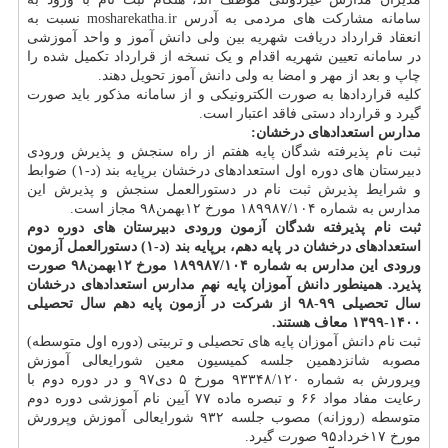
سامانه مشارکت های مردمی به آدرس mosharekatha.ir نسبت به
انعقاد قرارداد دریافت شهریه بین ولی دانش آموز و واحد آموزشی
در سامانه تعیین شهریه اقدام و یک نسخه از قرارداد تکمیل شده را
چاپ و بعد از مهر و امضا به ولی دانش آموز تحویل دهند.
کلیه قراردادها به صورت الکترونیکی و از سامانه مذکور باید صورت
گیرد و قرارداد دستی فاقد اعتبار است.
مدارس استعدادهای درخشان:
ثبت نام پذیرفته شدگان پایه هفتم از راه سنجش و پذیرش ورودی
دبیرستان های دوره اول استعدادهای درخشان برپایه بند (د-۱) ضوابط
و شرایط پذیرش ثبت نام در دستورالعمل سنجش و پذیرش این
مدارس به شماره ۱۸۹۹۸۷/۱۰۴ مورخ ۱۲بهمن۹۸ مجاز است.
ثبت نام پذیرفته شدگان آزمون ورودی دبیرستان های دوره دوم
استعدادهای درخشان در پایه دهم، برپایه بند (د-۱) دستورالعمل آزمون
ورودی این مدارس به شماره ۱۸۹۹۸۷/۱۰۴ مورخ ۱۲بهمن۹۸ صورت
پذیرد. همینطور دانش آموزان پایه نهم مدارس استعدادهای درخشان
سال تحصیلی ۹۹-۹۸ از شرکت در آزمون پایه دهم سال تحصیلی
۱۴۰۰-۱۳۹۹ معاف هستند.
ثبت نام دانش آموزان پایه های تحصیلی و تربیتی (دوره اول متوسطه)
مصوبه شانزدهمین جلسه کمیسیون معین شورایعالی آموزش
وپرورش به شماره ۹۳۳۴۸/۱۲۰ مورخ ۵ دی۹۷ و در دوره دوم با
رعایت مفاد مواد ۶۶ و تبصره ماده ۷۷ آیین نام آموزشی دوره دوم
متوسطه (روزانه) مصوب جلسه ۹۳۲ شورایعالی آموزش وپرورش
مورخ ۱۷خرداد۹۵ صورت گیرد.