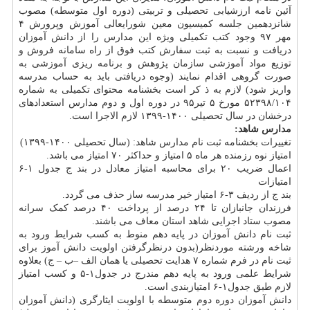
آئین نامه ارزشیابی تحصیلی و تربیتی (دوره اول متوسطه) مصوب
شانزدهمین جلسه کمیسیون معین شورایعالی آموزش وپرورش ۴
مهر ۹۷ وجود کتب تکمیلی ویژه این مدارس را از دانش آموزان
دریافت و نسبت به ثبت سفارش کتب فوق از راه سامانه فروش و
توزیع مواد آموزشی سازمان پژوهش و برنامه ریزی آموزشی به
صورت گروهی اقدام نمایند (وجوه دریافتی باید به حساب مدرسه
واریز شود) لازم به ذ کر است بخشنامه محتوای تکمیلی به شماره
۵۲۳۹۸/۱۰۴ مورخ ۵ تیر۹۵ در دوره اول و دوم مدارس استعدادهای
درخشان در سال تحصیلی ۱۴۰۰-۱۳۹۹ لازم الاجرا است.
مدارس شاهد:
تغییرات بخشنامه ثبت نام مدارس شاهد: (سال تحصیلی ۱۴۰۰-۱۳۹۹)
امتیاز نوه رزمنده هر ماه ۵ امتیاز و حداکثر ۷۰ امتیاز می باشد.
اعمال ضریب ۲۰ برای محاسبه امتیاز معادل در بند ج جدول ۱-۶
امتیازات
بند ج از ردیف ۳-۶ امتیاز خیر مدرسه ساز حذف می گردد.
فرزندان جانبازان تا ۲۴ درصد از پرداخت ۴۰ درصد کمک سرانه
مصوب ستاد اجرایی شاهد استان معاف می باشند.
ثبت نام دانش آموزان در پایه دهم منوط به کسب شرایط ورود به
شاخه ورشته موردنظر(بدون درنظرگرفتن اولویت دانش آموز برای
ثبت نام در فرم شماره ۷ هدایت تحصیلی یا همان الف –ب – ج) بعلاوه
شرایط علمی ورود به پایه دهم مندرج در جدول۱-۵ و کسب امتیاز
لازم طبق جدول۱-۶ امتیازبندی است.
دانش آموزان دوره دوم متوسطه با اولویت ایثارگری (دانش آموزان