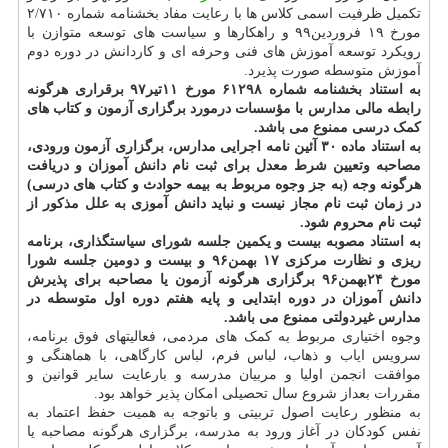
تکمیل ظرفیت اسمی کلاس ها با رعایت مفاد بخشنامه شماره ۲/۷۱۰
مورخ ۱۹ فروردین۹۹ و راهکارها و سیاست های توسعه متوازن با
رویکرد توسعه آموزش های فنی وحرفه ای و کاردانش در دوره دوم
آموزش متوسطه صورت پذیرد.
به استناد بخشنامه شماره ۶۱۲۹۸ مورخ ۱۱تیر۹۷ برقراری هرگونه
رابطه مالی مدارس با مؤسسات درمورد برگزاری آزمون و کتاب های
کمک درسی ممنوع می باشد.
به استناد ماده ۳۰ آئین نامه اجرایی مدارس، برگزاری آزمون ورودی،
مصاحبه وتعیین شرط معدل برای ثبت نام دانش آموزان و دریافت
هرگونه وجه (به جز وجوه مربوط به بیمه حوادث و کتاب های درسی)
در زمان ثبت نام مجاز نیست و نباید دانش آموزی به علل مذکور از
ثبت نام محروم شود.
به استناد مصوبه بیست و یکمین جلسه شورای سیاستگذاری، برنامه
ریزی و نظارت مرکزی ۱۷ بهمن۹۶ و بیست و دومین جلسه شورا
مورخ ۲۴بهمن۹۶ برگزاری هرگونه آزمون یا مصاحبه برای پذیرش
دانش آموزان در دوره ابتدایی و پایه هفتم دوره اول متوسطه در
مدارس غیردولتی ممنوع می باشد.
وجوه اختیاری مربوط به کمک های مردمی، فعالیتهای فوق برنامه،
سرویس ایاب و ذهاب، لباس فرم، لباس کارگاهی، با هماهنگی و
موافقت انجمن اولیا و مربیان مدرسه و بارعایت سایر قوانین و
مقررات بعداز شروع سال تحصیلی امکان پذیر خواهد بود.
به منظور رعایت اصول تربیتی و باتوجه به همیت حفظ اعتماد به
نفس کودکان در آغاز ورود به مدرسه، برگزاری هرگونه مصاحبه یا