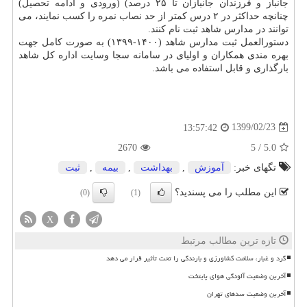
جانباز و فرزندان جانبازان تا ۲۵ درصد) (ورودی و ادامه تحصیل)
چنانچه حداکثر در ۲ درس کمتر از حد نصاب نمره را کسب نمایند، می
توانند در مدارس شاهد ثبت نام کنند.
دستورالعمل ثبت مدارس شاهد (۱۴۰۰-۱۳۹۹) به صورت کامل جهت
بهره مندی همکاران و اولیای در سامانه سجا وسایت اداره کل شاهد
بارگذاری و قابل استفاده می باشد.
1399/02/23
13:57:42
2670
5
/
5.0
تگهای خبر:
آموزش
,
بهداشت
,
بیمه
,
ثبت
این مطلب را می پسندید؟
(0)
(1)
X
تازه ترین مطالب مرتبط
گرد و غبار، سلامت کشاورزی و بارندگی را تحت تأثیر قرار می دهد
آخرین وضعیت آلودگی هوای پایتخت
آخرین وضعیت سدهای تهران