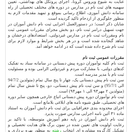
عنایت به شیوع ویروس کرونا، اجرای پروتکل های بهداشتی، تعیین
سهمیه های ثبت نام در مدارس در دوره های مختلف تحصیلی از راه
سامانه دانش آموزی، اطلاع رسانی بموقع و تمهید مقدمات لازم به
منظور جلوگیری از ازدحام تاکید گردیده است.
شایان ذکر است؛ در دستورالعمل اجرایی ثبت نام دانش آموزان در
جهت تسهیل درامر ثبت نام، دو بخش مجزای مقررات عمومی ثبت
نام ومقررات ثبت نام در مدارس غیردولتی، استعدادهای درخشان و
شاهد گنجانده شده است و در هر بخش شرایط و موارد لازم برای
ثبت نام شرح داده شده است که در ادامه خواهد آمد.
مقررات عمومی ثبت نام
ثبت نام کلیه نوآموزان دوره پیش دبستانی در سامانه سناد به تفکیک
کدهای دولتی، با مشارکت مردم و غیردولتی الزامی بوده و مسئولیت
ثبت نام با مدیر مدرسه است.
سن ثبت نام پیش دبستانی یک، چهار تا پنج سال تمام (متولدین 94/7/2
الی 95/7/1) و سن ثبت نام پیش دبستانی، دو، پنج تا شش سال تمام
(متولدین ۲ مهر۹۳ الی ۱ مهر۹۴) است.
ثبت نام نوآموزان دوره پیش دبستانی اتباع خارجی همچون سایر دوره
های تحصیلی، طبق شیوه نامه های ابلاغی بلامانع است.
اجرای محدوده بندی جغرافیایی برای ثبت نام دانش آموزان به استناد
ماده ۳۱ آئین نامه اجرایی مدارس صورت پذیرد.
ثبت نام دانش آموزان در پایه دهم آموزش متوسطه، با تاکید بر
رعایت اولویت های تعیین شده در نمون برگ های هدایت تحصیلی و
تشکیل کارگروه مشاوره ای انتخاب
رشته
به منظور بهره برداری و