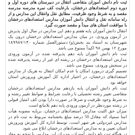
ثبت نام دانش آموزان متقاضی انتقال در دبیرستان های دوره اول و
دوره دوم استعدادهای درخشان، بارعایت کف نمره مدرسه مدرسه
مقصد و به شرط وجود ظرفیت، مطابق نقل وانتقال این مدارس و از
راه سامانه نقل و انتقال دانش آموزان مدارس استعدادهای درخشان
با موافقت استان های مبدأ و مقصد صورت گیرد.
انتقال دانش آموزان پایه هفتم و دهم این مدارس در سال اول پذیرش
در آزمون ورودی، در میان مدارس استعدادهای درخشان درون یک
شهرستان به استناد بند بخش(و) دستورالعمل شماره ۱۸۹۹۸۷/۱۴۰
مورخ ۱۲ بهمن ۹۸ اکیداً ممنوع می باشد.
ثبت نام دانش آموزان پایه دهم پذیرفته شده در آزمون ورودی
مدارس استعدادهای درخشان در رشته ای غیر از رشته پذیرفته شده
در سنجش ورودی، ممنوع می باشد.
تصمیم گیری درمورد امکان یا عدم امکان انتقال به هریک از مدارس
استعدادهای درخشان، در اختیار اداره کل آموزش وپرورش استان
خواهد بود.
ثبت نام دانش آموزان پایه یازدهم مدارس استعدادهای درخشان
متقاضی تغییر رشته تحصیلی با رعایت شرایط و ضوابط تغییر رشته و
به شرط وجود ظرفیت و صرفا در صورت دارا بودن کف امتیاز قبولی
در رشته موردنظر در آزمون ورودی پایه دهم بلامانع است.
میزان حق الثبت مدارس استعدادهای درخشان، برپایه مصوبه هیأت
امنا سمپاد که معادل 50 درصد مبلغ بخشنامه مربوط به ثبت نام در
مدارس غیردولتی هر شهر است، توسط اداره کل آموزش وپرورش
استان تعیین و به مدارس استعدادهای درخشان ابلاغ می شود.
در هنگام ثبت نام دانش آموزان، مدیران این مدارس با توجه به مفاد