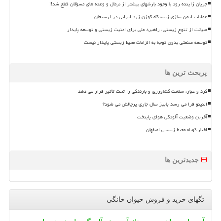
جریان زاینده رود با وجود بارشهای بیشتر از نرمال و وعده های مسؤلان قطع شد!!
عملیات ایمن سازی زیستگاه گوزن زرد ایرانی در ارسنجان
صیانت از تنوع زیستی، راهبرد ملی برای امنیت زیستی و توسعه پایدار
توسعه صنعتی بدون توجه به الزامات محیط زیستی پایدار نیست
پربحث ترین ها
گرد و غبار، سلامت کشاورزی و بارندگی را تحت تأثیر قرار می دهد
النینو فرا می رسد پاییز سال جاری پرچالش می شود؟
آخرین وضعیت آلودگی هوای پایتخت
اخبار کوتاه محیط زیستی اصفهان
جدیدترین ها
تگهای خرید و فروش حیوان خانگی