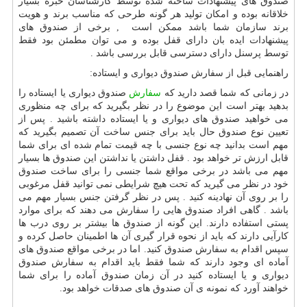
صندوق های پیشنهادات ساخته شده توسط کارشناسان خبره بسیار
خلاقانه بوده و امکان تولید هر گونه طرحی که مناسب برند و هویت
برند سازمان شما باشد ممکن است , برخی از صندوق های
پیشنهادات ایده بان دارای قفل بوده و می توان مطمئن بود فقط
توسط پرسنل دارای دسترسی قابل بررسی باشد .
راهنمایی قبل از سفارش صندوق دیواری و ایستاده:
در زمانی که شما قصد دارید که
سفارش
صندوق دیواری یا ایستاده را
بدهید بهتر است این موضوع را در نظر بگیرید که برای چه منظوری
می خواهید صندوق های دیواری و یا ایستاده داشته باشید . پس از
تعیین نوع صندوق حال باید برای جنس ساخت آن تصمیم بگیرید که
مهم است بدانید چه نوع جنسی با چه قیمت تمام شده ای برای شما
قابل ارزش تر خواهد بود . قفل داشتن یا نداشتن این صندوق ها بسیار
مهم می باشد در برخی مواقع شما جنسی را برای ساخت صندوق
خود در نظر می گیرید که تحت هیچ شرایطی نمی توانید قفل مرغوبی
را بر روی آن نهادینه کنید . پس در نظر گرفتن جنس بسیار مهم می
باشد . گاهی افراد صندوق هایی را سفارش می دهند که برای موارد
پستی استفاده دارند. این گونه از صندوق ها بیشتر بر روی درب ها
کارآیی دارند که باید از نحوه قرار گیری آن ها اطمینان حاصل کرده و
سپس اقدام به سفارش صندوق کنید. اما در برخی مواقع صندوق های
آماده ای وجود دارند که شما فقط باید اقدام به سفارش صندوق
دیواری و یا ایستاده کنید در آن زمان صندوق آماده را برای شما
خواهند آورد که نمونه ی آن صندوق های صدقات خواهد بود.