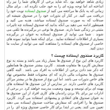
زیادی شاهد خواهید بود ،که شاید برخی از کارهای شما را نیز راه
انداخته اند اما توجه ویژه ای را به خود جلب نکرده اند . برای مثال
زمانی که به بانک ها مراجعه می کنید از
صندوق ایستاده
نوبت خود را
دریافت می کنید. در کنار آن نذورات خود را در صندوق شیشه ای
صدقات که به صورت صندوق ایستاده میباشد، هدیه می کنید و
همینطور ادامه می دهید بی آنکه بدانید که صندوق ایستاده چه تاثیرات
مثبتی در زندگی شما دارند. صندوق ها نوعی در برگیرنده ها تلقی می
شوند . شما می توانید از صندوق ایستاده به عنوان در برگیرنده
بسیاری از اطلاعات استفاده نمایید . برای اینکه شما بتوانید نمونه های
خاصی از صندوق های ایستاده را مشاهده کنید می توانید از سایت ما
دیدن کنید.
کاربرد صندوق ایستاده چیست ؟
کاربرد های این نوع از صندوق ها بسیار زیاد می باشد و بسته به نوع
سفارش کاربرد ها متفاوت هستند . کاربرد بیشتر صندوق ها همانطور
که ذکر شد دادن برخی از اطلاعات به افراد می باشد . البته گاهی
صندوق ها محتویات مالی دارند که ای محتویات فقط مخصوص نهاد
های خاص نذورات می باشد. اما این نوع از صندوق ها در بیشتر مراکز
کاربرد های خاصی دارند. در مدارس از این صندوق ها استفاده های
بهینه ای برای توسعه و بهبود وضعیت مدرسه خواهند کرد. در برخی از
ادارات نیز برای بالا بردن راندمان های کاری افراد از این صندوق ها
به عنوان صندوق های انتقادی و پیشنهادی استفاده می گردد. کاربرد
صندوق ها را افرادی که سفارش ساخت صندوق ایستاده می دهند
تعیین می کنند. یعنی در ابتدا برای کار خاصی صندوق ویژه ای را در