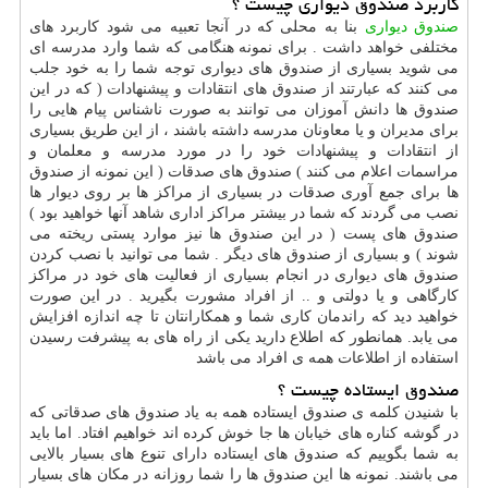
کاربرد صندوق دیواری چیست ؟
صندوق دیواری
بنا به محلی که در آنجا تعبیه می شود کاربرد های
مختلفی خواهد داشت . برای نمونه هنگامی که شما وارد مدرسه ای
می شوید بسیاری از صندوق های دیواری توجه شما را به خود جلب
می کنند که عبارتند از صندوق های انتقادات و پیشنهادات ( که در این
صندوق ها دانش آموزان می توانند به صورت ناشناس پیام هایی را
برای مدیران و یا معاونان مدرسه داشته باشند ، از این طریق بسیاری
از انتقادات و پیشنهادات خود را در مورد مدرسه و معلمان و
مراسمات اعلام می کنند ) صندوق های صدقات ( این نمونه از صندوق
ها برای جمع آوری صدقات در بسیاری از مراکز ها بر روی دیوار ها
نصب می گردند که شما در بیشتر مراکز اداری شاهد آنها خواهید بود )
صندوق های پست ( در این صندوق ها نیز موارد پستی ریخته می
شوند ) و بسیاری از صندوق های دیگر . شما می توانید با نصب کردن
صندوق های دیواری در انجام بسیاری از فعالیت های خود در مراکز
کارگاهی و یا دولتی و .. از افراد مشورت بگیرید . در این صورت
خواهید دید که راندمان کاری شما و همکارانتان تا چه اندازه افزایش
می یابد. همانطور که اطلاع دارید یکی از راه های به پیشرفت رسیدن
استفاده از اطلاعات همه ی افراد می باشد
صندوق ایستاده چیست ؟
با شنیدن کلمه ی صندوق ایستاده همه به یاد صندوق های صدقاتی که
در گوشه کناره های خیابان ها جا خوش کرده اند خواهیم افتاد. اما باید
به شما بگوییم که صندوق های ایستاده دارای تنوع های بسیار بالایی
می باشند. نمونه ها این صندوق ها را شما روزانه در مکان های بسیار