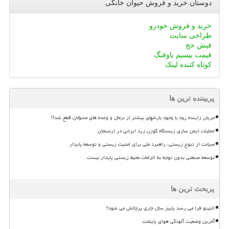
دوستان خرید و فروش حیوان خانگی
خرید و فروش خودرو
طراحی سایت
فیش حج
قیمت بیسیم باوفنگ
کوتاه کننده لینک
پربیننده ترین ها
جریان زاینده رود با وجود بارشهای بیشتر از نرمال و وعده های مسؤلان قطع شد!!
عملیات ایمن سازی زیستگاه گوزن زرد ایرانی در ارسنجان
صیانت از تنوع زیستی، راهبرد ملی برای امنیت زیستی و توسعه پایدار
توسعه صنعتی بدون توجه به الزامات محیط زیستی پایدار نیست
پربحث ترین ها
النینو فرا می رسد پاییز سال جاری پرچالش می شود؟
آخرین وضعیت آلودگی هوای پایتخت