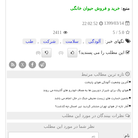
منبع:
خرید و فروش حیوان خانگی
1399/03/14
22:02:52
2411
5
/
5.0
تگهای خبر:
آلودگی
,
سلامت
,
شركت
,
طب
این مطلب را می پسندید؟
(0)
(1)
X
تازه ترین مطالب مرتبط
آخرین وضعیت آلودگی هوای پایتخت
هوای پاک برای شیراز دوربین ها به مصاف خودرو های آلاینده می روند
تخمین خسارت های زیست محیطی جنگ در حال انجام می باشد
آمار تازه از هوای تهران منتشر گردید تیر امسال چه گذشت؟
نظرات بینندگان در مورد این مطلب
نظر شما در مورد این مطلب
نام: