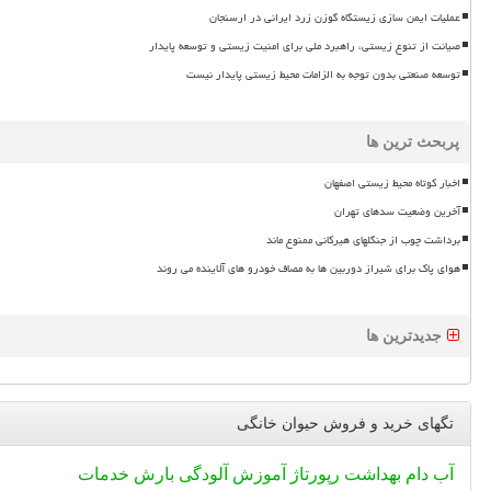
عملیات ایمن سازی زیستگاه گوزن زرد ایرانی در ارسنجان
صیانت از تنوع زیستی، راهبرد ملی برای امنیت زیستی و توسعه پایدار
توسعه صنعتی بدون توجه به الزامات محیط زیستی پایدار نیست
پربحث ترین ها
اخبار کوتاه محیط زیستی اصفهان
آخرین وضعیت سدهای تهران
برداشت چوب از جنگلهای هیرکانی ممنوع ماند
هوای پاک برای شیراز دوربین ها به مصاف خودرو های آلاینده می روند
جدیدترین ها
تگهای خرید و فروش حیوان خانگی
آب
دام
بهداشت
رپورتاژ
آموزش
آلودگی
بارش
خدمات