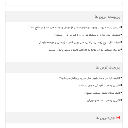
پربیننده ترین ها
جریان زاینده رود با وجود بارشهای بیشتر از نرمال و وعده های مسؤلان قطع شد!!
عملیات ایمن سازی زیستگاه گوزن زرد ایرانی در ارسنجان
صیانت از تنوع زیستی، راهبرد ملی برای امنیت زیستی و توسعه پایدار
توسعه صنعتی بدون توجه به الزامات محیط زیستی پایدار نیست
پربحث ترین ها
النینو فرا می رسد پاییز سال جاری پرچالش می شود؟
آخرین وضعیت آلودگی هوای پایتخت
اخبار کوتاه محیط زیستی اصفهان
آخرین وضعیت سدهای تهران
جدیدترین ها