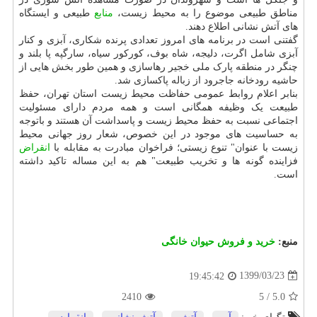
مناطق طبیعی موضوع را به محیط زیست،
منابع
طبیعی و ایستگاه
های آتش نشانی اطلاع دهند.
گفتنی است در برنامه های امروز تعدادی پرنده شکاری، آبزی و کنار
آبزی شامل اگرت، دلیجه، شاه بوف، کورکور سیاه، سارگپه پا بلند و
چنگر در منطقه پارک ملی خجیر رهاسازی و همین طور بخش هایی از
حاشیه رودخانه جاجرود از زباله پاکسازی شد.
بنابر اعلام روابط عمومی حفاظت محیط زیست استان تهران، حفظ
طبیعت یک وظیفه همگانی است و همه مردم دارای مسئولیت
اجتماعی نسبت به حفظ محیط زیست و پاسداشت آن هستند و باتوجه
به حساسیت های موجود در این خصوص، شعار روز جهانی محیط
زیست با عنوان" تنوع زیستی؛ فراخوان مبادرت به مقابله با
انقراض
فزاینده گونه ها و تخریب طبیعت" هم به این مساله تاکید داشته
است.
منبع:
خرید و فروش حیوان خانگی
1399/03/23
19:45:42
2410
5
/
5.0