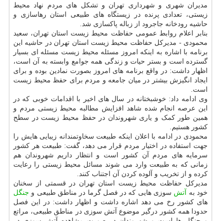
مدیران شهری و شهرداری تهران و تشکل های مردم نهاد محیط
زیستی، تعدادی پرنده در زیستگاه های طبیعی استان رهاسازی و
حاشیه رودخانه جاجرود از زباله پاکسازی شد.
بنابر اعلام روابط عمومی حفاظت محیط زیست استان تهران، سعید
محمودی - مدیرکل حفاظت محیط زیست استان تهران در حاشیه این
برنامه با اشاره به اینکه امروز مسئله محیط زیست مسئله ای بسیار
گسترده است و بستر حیات و زندگی همه جوامع وابسته به آن است،
اظهار داشت: در واقع برنامه های امروز بصورت نمادین بوده و برای
ایجاد انگیزش بیشتر در میان جامعه و مردم برای حفظ محیط زیست
است.
وی ادامه داد: خوشبختانه در سال های اخیر با اقدامات خوبی که در
این عرصه انجام شده شاهد افزایش مطالبه محیط زیستی مردم و
همین طور کمک و یاری شهروندان در حفظ محیط زیست در سطح
کشور هستیم.
محمودی در ادامه با اعلان اینکه طبیعت سخاوتمندانه زیبایی هایش را
جهت استفاده در اختیار مردم قرار می دهد، گفت: طبیعت هر کشور
سرمایه های مردم آن کشور است و انتظار داریم شهروندان هم
زمانی که به طبیعت وارد می شوند مسائل محیط زیستی را رعایت
کرده و از تخریب و آلوده کردن آن اجتناب کنند.
مدیرکل حفاظت محیط زیست استان تهران در قسمتی از سخنان
خود به
آتش
سوزی هایی که در فصل گرما در مناطق طبیعی و
جنگل
های کشور رخ می دهد اشاره داشت و اظهار داشت: در این فصل
حدودا همه کشور درگیر موضوع آتش سوزی در مناطق طبیعی، مراتع
و جنگل ها است و شهروندان در صورت مشاهده آتش سوزی در