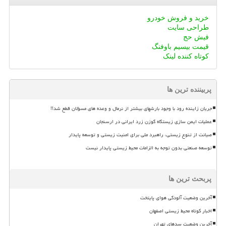
خرید و فروش خودرو
طراحی سایت
فیش حج
قیمت بیسیم باوفنگ
کوتاه کننده لینک
پربیننده ترین ها
جریان زاینده رود با وجود بارشهای بیشتر از نرمال و وعده های مسؤلان قطع شد!!
عملیات ایمن سازی زیستگاه گوزن زرد ایرانی در ارسنجان
صیانت از تنوع زیستی، راهبرد ملی برای امنیت زیستی و توسعه پایدار
توسعه صنعتی بدون توجه به الزامات محیط زیستی پایدار نیست
پربحث ترین ها
آخرین وضعیت آلودگی هوای پایتخت
اخبار کوتاه محیط زیستی اصفهان
آخرین وضعیت سدهای تهران