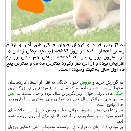
به گزارش خرید و فروش حیوان خانگی طبق آمار و ارقام
رسمی انتشار یافته در روز گذشته (جمعه)، جنگل زدایی ها
در آمازون برزیل در ماه گذشته میلادی هم چنان رو به
افزایش بوده و از این نظر ركورد بدترین ماه مه و بدترین پنج
ماه اول سال به ثبت رسیده است.
به گزارش خرید و
فروش
حیوان خانگی به نقل از ایسنا،
کارشناسان
محیط زیست اخطار داده اند که سال ۲۰۲۰ میلادی برای بزرگ ترین
جنگل
های بارانی جهان، ویرانگرترین سال بوده و حتی نسبت به
آتش
سوزی های ویرانگر سال قبل هم خرابی های بیشتری در آمازون در
حال وقوع است.
مدیر علمی دفتر صندوق جهانی حیات وحش برزیل در اطلاعیه ای
اعلام نمود: ما با سناریویی از فاجعه کامل برای آمازون روبرو شده
ایم.
بر مبنای داده های ماهواره ای موسسه تحقیقات ملی فضایی برزیل