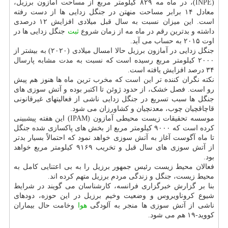
(INPE)، در ماه مه ۸۲۹ کیلومتر مربع از مساحت آمازون برزیل،
معادل ۱۴ برابر مساحت منهتن در جنگل زدایی ها از دست رفته
است. این میزان نسبت به سال قبل میلادی افزایش ۱۲ درصدی
داشته و بدترین رقم در ماه مه از زمان شروع
ثبت
جنگل زدایی ها در
اوت ۲۰۱۵ به حساب می آید.
جنگل زدایی در آمازون برزیل حالا امسال میلادی (۲۰۲۰) به بیشتر از
۲۰۰۰ کیلومتر مربع رسیده است که نسبت به مدت مشابه پارسال
۳۴ درصد افزایش یافته است.
نکته نگران کننده تر این است که مخرب ترین ماه ها هنوز هم پیش
رو است. فصل خشک، از حدود ژوئن تا اکتبر بوده و آتش سوزی های
جنگل ها سبب تسریع در جنگل زدایی ناشی از فعالیتهای غیرقانونی
قاچاقچیان چوب، معدنچیان و کشاورزان می شود.
موسسه تحقیقات زیست محیطی آمازون (IPAM) این هفته پیشبینی
کرده است که ۹۰۰۰ کیلومتر مربع از بخش های پاکسازی شده جنگل
تا ماه آگوست آغاز به آتش سوزی خواهد نمود که احتمالاً بسیار بدتر
از آتش سوزی های سال قبل و تخریب ۹۱۶۹ کیلومتر مربع خواهد
بود.
فعالان محیط زیست رئیس جمهور برزیل را به بی اعتنایی کامل به
محیط زیست، جنگل و زندگی مردم برزیل متهم کرده اند.
بنا بر گزارش خبرگزاری فرانسه، کارشناسان می گویند در شرایط
شیوع کروناویروس و وضعیت وخیم برزیل در این حوزه، دودهای
ناشی از آتش سوزی ها منجر به آلودگی
هوا
وخامت حال بیماران
کووید-۱۹ هم می شود.