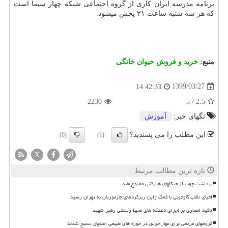
برنامه مدرسه ایران کاری از گروه اجتماعی شبکه چهار سیما است
که هر سه شنبه ساعت ۲۱ پخش میشود.
منبع:
خرید و فروش حیوان خانگی
1399/03/27
14:42:33
2230
5
/
2.5
تگهای خبر:
آموزش
این مطلب را می پسندید؟
(0)
(1)
X
تازه ترین مطالب مرتبط
برداشت چوب از جنگلهای هیرکانی ممنوع ماند
احیای تالاب گاوخونی با کمک ژاپن ریزگردهای جازموریان به تهران رسید
تاکید انصاری بر اجرای دغدغه های محیط زیستی رهبر شهید
گروههای مردمی برای مهار حریق در حوزه های طبیعی اصفهان بسیج شدند