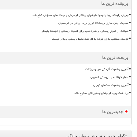
پربیننده ترین ها
جریان زاینده رود با وجود بارشهای بیشتر از نرمال و وعده های مسؤلان قطع شد!!
عملیات ایمن سازی زیستگاه گوزن زرد ایرانی در ارسنجان
صیانت از تنوع زیستی، راهبرد ملی برای امنیت زیستی و توسعه پایدار
توسعه صنعتی بدون توجه به الزامات محیط زیستی پایدار نیست
پربحث ترین ها
آخرین وضعیت آلودگی هوای پایتخت
اخبار کوتاه محیط زیستی اصفهان
آخرین وضعیت سدهای تهران
برداشت چوب از جنگلهای هیرکانی ممنوع ماند
جدیدترین ها
تگهای خرید و فروش حیوان خانگی