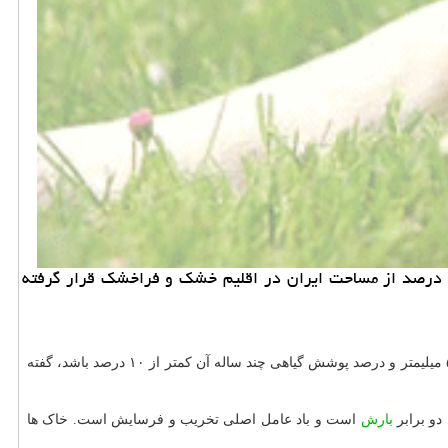
خرید و فروش حیوان خانگی: درحالی وسعت اراضی بحرانی بیابانی در كشور ما 14 میلیون هكتار گزارش شده است كه بطور كلی 61 درصد از مساحت ایران در اقلیم خشك و فراخشك قرار گرفته
بیابان به مناطق دارای اقلیم فراخشک و خشک که میزان متوسط بارندگی سالیانه آن کمتر از ۵۰ میلیمتر و درصد پوشش گیاهی چند ساله آن کمتر از ۱۰ درصد باشد، گفته
دو برابر
بارش
است و باد عامل اصلی تخریب و فرسایش است. خاک ها