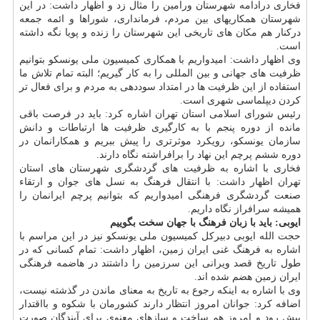
فخاری درادامه شهرستان ورامین را مثال زد و اظهار داشت: در این
شهرستان همکاریهای بین مردم، فرمانداری، شوراها و ائمه جمعه
درکنار هم مکان های تاریخی این شهرستان را زنده و پویا نگه داشته
است.
وی اظهار داشت: امیدواریم با همکاری کمیسیون ملی یونسکو بتوانیم
ظرفیت های جهانی و بین المللی را به کار گیریم؛ البته تمام تلاش ما
استفاده از این ظرفیت ها در امتداد سوددهی به مردم و برای فعال تر
کردن دیپلماسی شهری است.
رئیس شورای اسلامی استان تهران اشاره کرد: باید در فرصت باقی
مانده از دوره پنجم با به کارگیری ظرفیت ها ارتباطات و دانش
سازمان یونسکو، رویکرد موثرتری را پیش ببریم و همکارانمان در
دوره ششم پرچم این نهاد را برافراشته نگاه دارند.
فخاری با اشاره به ظرفیت های گردشگری شهرستان های استان
تهران اظهار داشت: با انتقال فرهنگ به نسل های جوان و ارتقاء
صنعت گردشگری فرهنگی امیدواریم که بتوانیم پرچم ایرانمان را
همیشه سرافراز نگاه داریم.
ایوبی: باید با زبان فرهنگ با جهان سخت بگوییم
حجت الله ایوبی دبیرکل کمیسیون ملی یونسکو نیز در این مراسم با
اشاره به فرهنگ غنی ایران زمین، اظهار داشت: تمام کسانی که در
طول تاریخ قصد ویرانی این سرزمین را داشتند در هاضمه فرهنگی
ایران زمین هضم شده اند.
وی با اشاره به اینکه رجوع به تاریخ به معنای ماندن در گذشته نیست،
اضافه کرد: جوانان امروز انتظار دارند کشورمان با شکوه و بااقتدار
پیش رود و امروز هم ساخت و سازهای معنوی برای آیندگان صورت