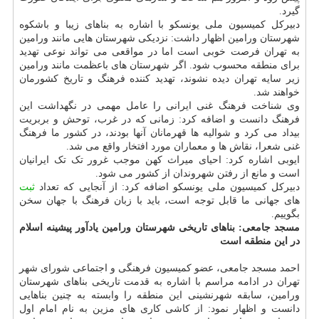
گیرد.
دبیرکل کمیسیون ملی یونسکو با اشاره به بناهای زیبا و باشکوه
شهرستان ورامین اظهار داشت: نزدیکی شهرستان هایی مانند ورامین
به تهران فرصت خوبی است اما در مواقعی می تواند نوعی تهدید
برای منطقه محسوب شود. اگر شهرستان های باعظمت مانند ورامین
زیر سایه تهران دیده نشوند، تهدید کننده فرهنگ و تاریخ کشورمان
خواهند شد.
وی شناخت فرهنگ غنی ایرانی را عامل مهمی در نگهداشت این
فرهنگ دانست و اضافه کرد: زمانی که در غرب، توحش و بربریت
بیداد می کرد و شوالیه ها قهرمانان آنها بودند، در کشور ما فرهنگ
غنی شعرا، نقاش ها و معماران مورد افتخار واقع می شد.
ایوبی اشاره کرد: احیای میراث کهن موجب غرور تک تک ایرانیان
است و مانع از رفتن شهروندان از کشور می شود.
دبیرکل کمیسیون ملی یونسکو اضافه کرد: از آنجایی که تعداد
ثبت
های جهانی ما قابل توجه است، باید با زبان فرهنگ با جهان سخن
بگوییم.
مسجد جامعی: بناهای تاریخی شهرستان ورامین یادآور پیشینه اسلام
در این منطقه است
احمد مسجد جامعی، عضو کمیسیون فرهنگی و اجتماعی شورای شهر
تهران در ادامه مراسم با اشاره به قدمت تاریخی بناهای شهرستان
ورامین، سابقه شهرنشینی این منطقه را وابسته به چنین بناهایی
دانست و اظهار نمود: از کاشی کاری های مزین به نام امام اول