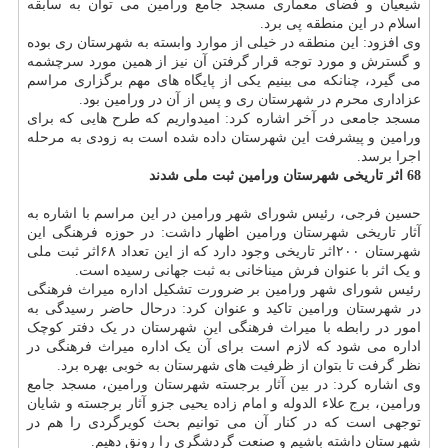
شیعیان و فضای معماری مسجد جامع ورامین می توان به سابقه
اسلام در این منطقه پی برد.
وی افزود: این منطقه در خیلی از موارد وابسته به شهرستان ری بوده
و گسترش و مورد توجه قرار گرفتن آن نیز از همین مورد سرچشمه
می گیرد، چنانکه می بینیم یکی از پایگاه های مهم برگزاری مراسم
عزاداری محرم در شهرستان ری و پس از آن در ورامین بود.
مسجد جامعی در آخر اشاره کرد: امیدواریم که طرح هایی که برای
ورامین و پیشرفت این شهرستان داده شده است به زودی به مرحله
اجرا برسد.
68 اثر تاریخی شهرستان ورامین ثبت ملی شدند
حسین فرجی، رئیس شورای شهر ورامین در این مراسم با اشاره به
آثار تاریخی شهرستان ورامین اظهار داشت: در حوزه فرهنگی این
شهرستان ۲۰۰اثر تاریخی وجود دارد که از این تعداد ۶۸اثر ثبت ملی
و یک اثر با عنوان فرش میناخانی به ثبت جهانی رسیده است.
رئیس شورای شهر ورامین بر ضرورت تشکیل اداره میراث فرهنگی
در شهرستان ورامین تاکید و عنوان کرد: درحال حاضر رسیدگی به
امور در رابطه با میراث فرهنگی این شهرستان در یک دفتر کوچک
اداره می شود که لازم است برای آن یک اداره میراث فرهنگی در
نظر گرفت تا بتوان از ظرفیت های شهرستان به خوبی بهره برد.
وی اشاره کرد: در بین آثار برجسته شهرستان ورامین، مسجد جامع
ورامین، برج علاء الدوله و امام زاده یحیی جزو آثار برجسته و شایان
توجهی است که در کنار آن می توانیم بحث کویرگردی را هم در
شهرستان داشته باشیم و صنعت گردشگری را رونق دهیم.