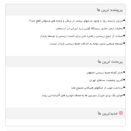
پربیننده ترین ها
جریان زاینده رود با وجود بارشهای بیشتر از نرمال و وعده های مسؤلان قطع شد!!
عملیات ایمن سازی زیستگاه گوزن زرد ایرانی در ارسنجان
صیانت از تنوع زیستی، راهبرد ملی برای امنیت زیستی و توسعه پایدار
توسعه صنعتی بدون توجه به الزامات محیط زیستی پایدار نیست
پربحث ترین ها
اخبار کوتاه محیط زیستی اصفهان
آخرین وضعیت سدهای تهران
برداشت چوب از جنگلهای هیرکانی ممنوع ماند
هوای پاک برای شیراز دوربین ها به مصاف خودرو های آلاینده می روند
جدیدترین ها