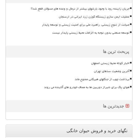
جریان زاینده رود با وجود بارشهای بیشتر از نرمال و وعده های مسؤلان قطع شد!!
عملیات ایمن سازی زیستگاه گوزن زرد ایرانی در ارسنجان
صیانت از تنوع زیستی، راهبرد ملی برای امنیت زیستی و توسعه پایدار
توسعه صنعتی بدون توجه به الزامات محیط زیستی پایدار نیست
پربحث ترین ها
اخبار کوتاه محیط زیستی اصفهان
آخرین وضعیت سدهای تهران
برداشت چوب از جنگلهای هیرکانی ممنوع ماند
هوای پاک برای شیراز دوربین ها به مصاف خودرو های آلاینده می روند
جدیدترین ها
تگهای خرید و فروش حیوان خانگی