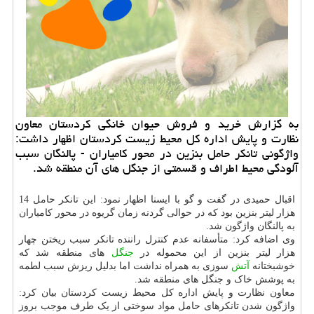
به گزارش خرید و فروش حیوان خانگی كردستان معاون
نظارت و پایش اداره كل محیط زیست كردستان اظهار داشت:
واژگونی تانكر حامل بنزین در محور كامیاران - پالنگان سبب
آلودگی محیط اطراف و قسمتی از جنگل های آن منطقه شد.
اقبال حمیدی در گفت و گو با ایسنا اظهار نمود: این تانکر حامل 14
هزار لیتر بنزین بود که در حوالی گردنه زمان گریوه در محور کامیاران
به پالنگان واژگون شد.
وی اضافه کرد: متأسفانه عدم کنترل راننده تانکر سبب ریختن چهار
هزار لیتر بنزین از این محموله در
جنگل
های منطقه شد که
خوشبختانه
آتش
سوزی به همراه نداشت اما بدلیل ریزش سبب لطمه
به پوشش خاک و جنگل های منطقه شد.
معاون نظارت و پایش اداره کل محیط زیست کردستان بیان کرد:
واژگون شدن تانکرهای حامل مواد سوختی از یک طرف موجب بروز