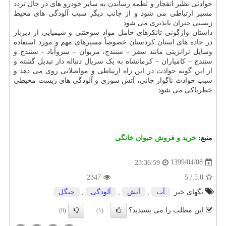
حوادثی نظیر انفجار و لطمه رساندن به سایر خودرو های در حال تردد
مسیر ارتباطی می شود و از جانب دیگر سبب آلودگی های محیط
زیستی جبران ناپذیری می شود.
داستان واژگونی تانکرهای حامل مواد سوختنی و شیمیایی از دیرباز
در جاده های استان کردستان خصوصاً مسیرهای مهم و مورد استفاده
وسایل ترانزیتی مانند سقز – سنندج، مریوان – سروآباد - سنندج و
سنندج – کامیاران – کرمانشاه به یک سریال دنباله دار تبدیل گشته و
از این گونه حوادث در این راه ارتباطی و مواصلاتی روی می دهد و
سبب حوادث ناگوار جانی، آتش سوزی و آلودگی های زیست محیطی
خطرناکی می شود.
منبع:
خرید و فروش حیوان خانگی
1399/04/08
23:36:59
2347
5
/
5.0
تگهای خبر:
آب
,
آتش
,
آلودگی
,
جنگل
این مطلب را می پسندید؟
(0)
(1)