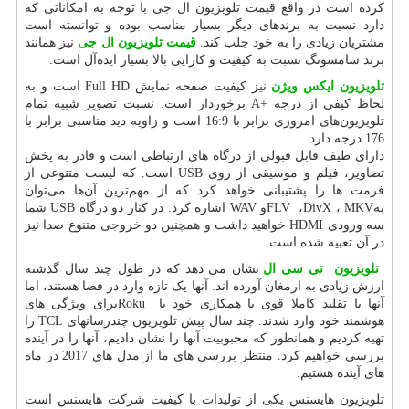
کرده است در واقع قیمت تلویزیون ال جی با توجه به امکاناتی که
دارد نسبت به برندهای دیگر بسیار مناسب بوده و توانسته است
مشتریان زیادی را به خود جلب کند.
قیمت
تلویزیون
ال جی
نیز همانند
برند سامسونگ نسبت به کیفیت و کارایی بالا بسیار ایده‌آل است.
تلویزیون
ایکس ویژن
نیز کیفیت صفحه نمایش
Full HD
است و به
لحاظ کیفی از درجه
A+
برخوردار است. نسبت تصویر شبیه تمام
تلویزیون‌های امروزی برابر با 16:9 است و زاویه دید مناسبی برابر با
176 درجه دارد.
دارای طیف قابل قبولی از درگاه های ارتباطی است و قادر به پخش
تصاویر، فیلم و موسیقی از روی
USB
است. که لیست متنوعی از
فرمت ها را پشتیبانی خواهد کرد که از مهم‌ترین آن‌ها می‌توان
به
MKV
،
DivX
،
FLV
و
WAV
اشاره کرد. در کنار دو درگاه
USB
شما
سه ورودی
HDMI
خواهید داشت و همچنین دو خروجی متنوع صدا نیز
در آن تعبیه شده است.
تلویزیون تی سی ال
نشان می دهد که در طول چند سال گذشته
ارزش زیادی به ارمغان آورده اند. آنها یک تازه وارد در فضا هستند، اما
آنها با تقلید کاملا قوی با همکاری خود با
Roku
برای ویژگی های
هوشمند خود وارد شدند. چند سال پیش تلویزیون چندرسانهای
TCL
را
تهیه کردیم و همانطور که محبوبیت آنها را نشان دادیم، آنها را در آینده
بررسی خواهیم کرد. منتظر بررسی های ما از مدل های 2017 در ماه
های آینده هستیم.
تلویزیون هایسنس یکی از تولیدات با کیفیت شرکت هایسنس است