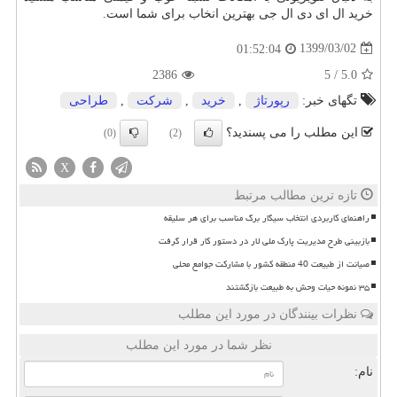
خرید ال ای دی ال جی بهترین انخاب برای شما است
.
1399/03/02
01:52:04
2386
5
/
5.0
تگهای خبر:
رپورتاژ
,
خرید
,
شركت
,
طراحی
این مطلب را می پسندید؟
(0)
(2)
X
تازه ترین مطالب مرتبط
راهنمای کاربردی انتخاب سیگار برگ مناسب برای هر سلیقه
بازبینی طرح مدیریت پارک ملی لار در دستور کار قرار گرفت
صیانت از طبیعت 40 منطقه کشور با مشارکت جوامع محلی
۳۵ نمونه حیات وحش به طبیعت بازگشتند
نظرات بینندگان در مورد این مطلب
نظر شما در مورد این مطلب
نام: