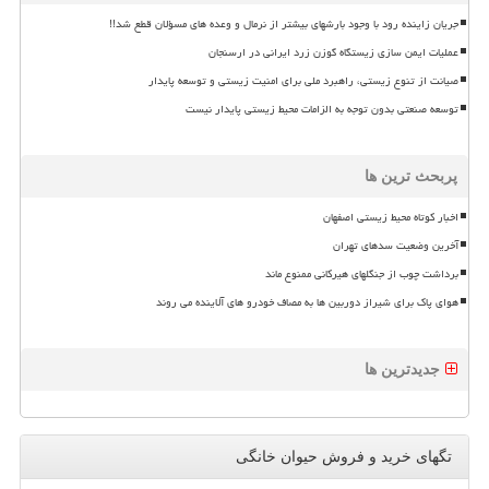
جریان زاینده رود با وجود بارشهای بیشتر از نرمال و وعده های مسؤلان قطع شد!!
عملیات ایمن سازی زیستگاه گوزن زرد ایرانی در ارسنجان
صیانت از تنوع زیستی، راهبرد ملی برای امنیت زیستی و توسعه پایدار
توسعه صنعتی بدون توجه به الزامات محیط زیستی پایدار نیست
پربحث ترین ها
اخبار کوتاه محیط زیستی اصفهان
آخرین وضعیت سدهای تهران
برداشت چوب از جنگلهای هیرکانی ممنوع ماند
هوای پاک برای شیراز دوربین ها به مصاف خودرو های آلاینده می روند
جدیدترین ها
تگهای خرید و فروش حیوان خانگی