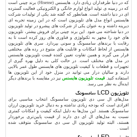
که در دنیا طرفداران زیادی دارد. هایسنس
(Hisense)
برند چینی است
که در زمینه ی تولید انواع لوازم خانگی و الکترونیکی فعالیت گسترده
ای در دنیا داشته است. همانطور که گفته شد یکی از تولیدات شرکت
هایسنس انواع مدل های تلویزیون است که در این زمینه تجربه ای
دیرینه داشته و به عنوان یکی از شرکت های پیشرو در تولید تلویزیون
در دنیا شناخته می شود. این برند چینی برای فروش بیشتر، تلویزیون
های خود را مجهز به تکنولوژی و فناوری های روز کرده است تا به
رقابت با برندهای سامسونگ و سونی بپردازد. سری های تلویزیون
هایسنس از لحاظ امکانات و قابلیت های متنوع در رده های مختلفی
قرار می گیرند و همین تفاوت تعیین کننده قیمت تلویزیون هایسنس
در مدل های مختلف است. در حالت کلی به دلیل بهره گیری از
تجهیزات و قطعات با کیفیت تلویزیون های هایسنس طول عمر بالایی
دارند و سالیان دراز می توانید در منزل خود از این تلویزیون ها
استفاده کنید.
قیمت تلویزیون هایسنس
نیز در مقایسه با برندهای دیگر
ایده‌آل به نظر می رسد.
تلویزیون
LCD
سامسونگ
مدل‌های ال سی دی تلویزیون سامسونگ انتخاب مناسبی برای
افرادی است که بودجه زیادی نداشته و به دنبال خرید تلویزیون ارزان
سامسونگ هستند. این مدل‌ها به دلیل اینکه کیفیت و امکانات کمتری
نسبت به مدل‌های ال ای دی دارند از قیمت پایین‌تری برخوردار
هستند، البته تولید تلویزیون ال سی دی سامسونگ متوقف شده
است
.