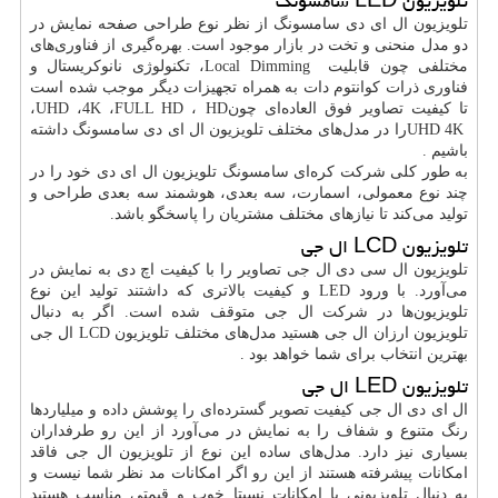
تلویزیون
LED
سامسونگ
تلویزیون ال ای دی سامسونگ از نظر نوع طراحی صفحه نمایش در
دو مدل منحنی و تخت در بازار موجود است. بهره‌گیری از فناوری‌های
مختلفی چون قابلیت
Local Dimming
، تکنولوژی نانوکریستال و
فناوری ذرات کوانتوم دات به همراه تجهیزات دیگر موجب شده است
تا کیفیت تصاویر فوق العاده‌ای چون
HD
،
FULL HD
،
4K
،
UHD
،
UHD 4K
را در مدل‌های مختلف تلویزیون ال ای دی سامسونگ داشته
باشیم
.
به طور کلی شرکت کره‌ای سامسونگ تلویزیون ال ای دی خود را در
چند نوع معمولی، اسمارت، سه بعدی، هوشمند سه بعدی طراحی و
تولید می‌کند تا نیازهای مختلف مشتریان را پاسخگو باشد.
تلویزیون
LCD
ال جی
تلویزیون ال سی دی ال جی تصاویر را با کیفیت اچ دی به نمایش در
می‌آورد. با ورود
LED
و کیفیت بالاتری که داشتند تولید این نوع
تلویزیون‌ها در شرکت ال جی متوقف شده است. اگر به دنبال
تلویزیون ارزان ال جی هستید مدل‌های مختلف تلویزیون
LCD
ال جی
بهترین انتخاب برای شما خواهد بود
.
تلویزیون
LED
ال جی
ال ای دی ال جی کیفیت تصویر گسترده‌ای را پوشش داده و میلیاردها
رنگ متنوع و شفاف را به نمایش در می‌آورد از این رو طرفداران
بسیاری نیز دارد. مدل‌های ساده این نوع از تلویزیون ال جی فاقد
امکانات پیشرفته هستند از این رو اگر امکانات مد نظر شما نیست و
به دنبال تلویزیونی با امکانات نسبتا خوب و قیمتی مناسب هستید