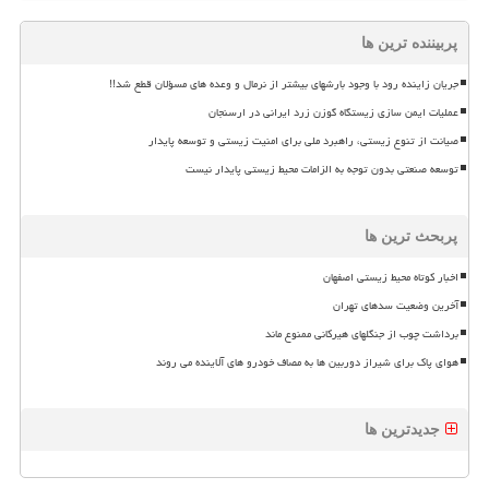
پربیننده ترین ها
جریان زاینده رود با وجود بارشهای بیشتر از نرمال و وعده های مسؤلان قطع شد!!
عملیات ایمن سازی زیستگاه گوزن زرد ایرانی در ارسنجان
صیانت از تنوع زیستی، راهبرد ملی برای امنیت زیستی و توسعه پایدار
توسعه صنعتی بدون توجه به الزامات محیط زیستی پایدار نیست
پربحث ترین ها
اخبار کوتاه محیط زیستی اصفهان
آخرین وضعیت سدهای تهران
برداشت چوب از جنگلهای هیرکانی ممنوع ماند
هوای پاک برای شیراز دوربین ها به مصاف خودرو های آلاینده می روند
جدیدترین ها