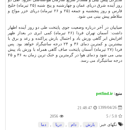
روز آینده شرق دریای عمان و چهارشنبه و پنج شنبه (۲۵ تیرماه) خلیج
فارس و روز پنجشنبه و جمعه (۲۵ و ۲۶ تیرماه) دریای خزر مواج و
متلاطم پیش بینی می شود.
ضیاییان در آخر درباره وضعیت جوی پایتخت طی دو روز آینده اظهار
داشت: آسمان تهران فردا (۲۶ تیرماه) کمی ابری در بعداز ظهر
افزایش ابر گاهی وزش باد و احتمال بارش پراکنده و رعد و برق با
بیشترین و کمترین دمای ۳۶ و ۲۴ درجه سانتیگراد خواهد بود. پس
فردا (۲۷ تیرماه) آسمان پایتخت صاف گاهی همراه با وزش باد پیش
بینی می شود و دمای هوا در گرمترین و خنک ترین زمان به ۳۶ و ۲۵
درجه سانتیگراد می رسد.
منبع:
petfind.ir
1399/04/26
21:48:47
2056
5
/
5.0
تگهای خبر:
بارش
,
دام
,
دریا
,
دما