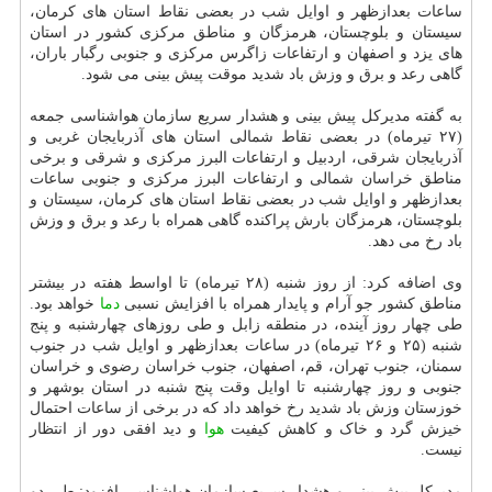
ساعات بعدازظهر و اوایل شب در بعضی نقاط استان های کرمان،
سیستان و بلوچستان، هرمزگان و مناطق مرکزی کشور در استان
های یزد و اصفهان و ارتفاعات زاگرس مرکزی و جنوبی رگبار باران،
گاهی رعد و برق و وزش باد شدید موقت پیش بینی می شود.
به گفته مدیرکل پیش بینی و هشدار سریع سازمان هواشناسی جمعه
(۲۷ تیرماه) در بعضی نقاط شمالی استان های آذربایجان غربی و
آذربایجان شرقی، اردبیل و ارتفاعات البرز مرکزی و شرقی و برخی
مناطق خراسان شمالی و ارتفاعات البرز مرکزی و جنوبی ساعات
بعدازظهر و اوایل شب در بعضی نقاط استان های کرمان، سیستان و
بلوچستان، هرمزگان بارش پراکنده گاهی همراه با رعد و برق و وزش
باد رخ می دهد.
وی اضافه کرد: از روز شنبه (۲۸ تیرماه) تا اواسط هفته در بیشتر
مناطق کشور جو آرام و پایدار همراه با افزایش نسبی
دما
خواهد بود.
طی چهار روز آینده، در منطقه زابل و طی روزهای چهارشنبه و پنج
شنبه (۲۵ و ۲۶ تیرماه) در ساعات بعدازظهر و اوایل شب در جنوب
سمنان، جنوب تهران، قم، اصفهان، جنوب خراسان رضوی و خراسان
جنوبی و روز چهارشنبه تا اوایل وقت پنج شنبه در استان بوشهر و
خوزستان وزش باد شدید رخ خواهد داد که در برخی از ساعات احتمال
خیزش گرد و خاک و کاهش کیفیت
هوا
و دید افقی دور از انتظار
نیست.
مدیرکل پیش بینی و هشدار سریع سازمان هواشناسی افزود: طی دو