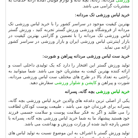
ورزشی
مردانه، زنانه، بچه گانه و لوازم فوتبال آماده ارائه خدمات به
مشتریات گرامی می باشد.
خرید لباس ورزشی تک مردانه:
بهترین کیفیت موجود در سراسر کشور را با خرید لباس ورزشی تک
مردانه از فروشگاه ورزشی ورزش گستر تجربه کنید ، ورزش گستر
لباس ورزشی تک مردانه را با تضمین و گارانتی بهترین کیفیت در
بازار اینترنتی لباس ورزشی ایران و بازار ورزشی در سراسر کشور
ارائه می نماید.
خرید ست لباس ورزشی مردانه پیراهن و شورت:
تولید ورزش گستر این افتخار را دارد که یک تولیدی داخلی است و
ارائه کننده بهترین کیفت به مشتریان خود می باشد. شما میتوانید به
راحتی به تعداد بالا در طرح های مختلف ست لباس ورزشی مردانه،
شورت و پیراهن و
کاپشن و شلوار ورزشی
سفارش دهید.
خرید لباس ورزشی
بچه گانه، پسرانه
یکی از اصلی ترین دغدغه های والدین خرید لباس ورزشی بچه گانه،
پسرانه برای فرزندان خود می باشد ، طبیعت پوست کودکان لطافت
را می طلبد و اگر به فکر سلامت پوست و سلامت جسمی فرزند
خود هستید پیشنهاد ما به شما خرید لباس ورزشی بچه گانه، پسرانه با
جنس پارچه تایید شده از ورازت ورزش و بهداشت می باشد.
تولید ورزش گستر با اشراف به این موضوع نسبت به تولید لباس های