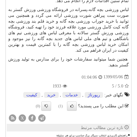
تمام سنین اقدامات لازم را انجام می دهد.
لباس ورزشی بچه گانه،پسرانه در فروشگاه ورزشی ورزش گستر به
صورت ست پیراهن شورت ورزشی ارائه می گردد و همچنین می
توانید با خرید جوراب ورزشی بچه گانه و خرید قلم بند ورزشی بچه
گانه کیت کامل ورزشی مورد علاقه فرزند خود را تهیه کنید، فروشگاه
ورزشی ورزش گستر سالانه با معرفی لباس های ورزشی تیم های
باشگاهی و تیم های ملی لباس های جدید بچه گانه را نیز موجود و
امکان خرید لباس ورزشی بچه گانه را با کمترین قیمت و بهترین
کیفیت در ایران فراهم می کند.
هچنین شما میتوانید سفارشات خود را برای مدارس به تولید ورزش
گستر بدهید.
1399/05/06
01:04:06
1933
5
/
5.0
تگهای خبر:
رپورتاژ
,
خدمات
,
خرید
,
كیفیت
این مطلب را می پسندید؟
(0)
(1)
X
تازه ترین مطالب مرتبط
راهنمای کاربردی انتخاب سیگار برگ مناسب برای هر سلیقه