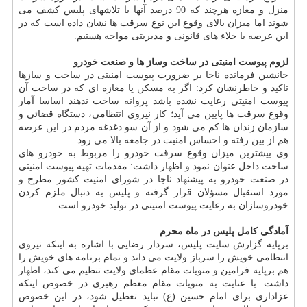
منزل و مغازه هرچند که 90 درصد آنها با تلاشهای پلیس کشف می
شوند اما میزان بالای وقوع این نوع سرقت ها نشان داده است که در
این عرصه با خلاء های قانونی و مدیریتی مواجه هستیم.
لزوم پیوست امنیتی در ساخت وساز ها و صنعت خودرو
جانشین فرمانده ناجا بر ضرورت پیوست امنیتی در ساخت و سازها
تاکید و خاطرنشان کرد: اگر به مسکن یا مغازه ای که در ساخت آن
پیوست امنیتی رعایت نشده باشد پروانه ساخت ندهند اساسا آمار
وقوع سرقت ها پایین می آید؛ کار نیروی انتظامی، دستگاه قضائی و
سازمان زندان ها کم می شود و از آن سو دغدغه مردم در این عرصه
هم از بین رفته و احساس امنیت در جامعه بالا می رود.
وی بیشترین میزان وقوع سرقت خودرو را مربوط به خودرو های
ساخت داخل عنوان نمود و اظهار داشت: مقدمات تهیه پیوست امنیتی
در صنعت خودرو به پیشنهاد ناجا در شورای امنیت کشور مطرح و
مورد استقبال مسؤلان قرار گرفته و پلیس به دنبال ملزم کردن
خودروسازان به رعایت پیوست امنیتی در تولید خودرو است.
آمادگی کامل پلیس در ماه محرم
برپایه گزارش سایت پلیس، سردار رضایی با اشاره به اینکه نیروی
انتظامی خویش را سرباز ولایت می داند و تمام برنامه های خویش را
هم برپایه فرامین و منویات مقام عظمای ولایت تنظیم می کند، اظهار
داشت: با عنایت به منویات مقام معظم رهبری در خصوص اینکه
عزاداری برای امام حسین (ع) نباید تعطیل شود، در این خصوص