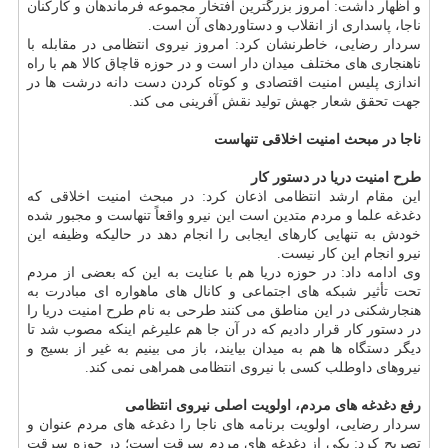
و اظهار داشت: امروز بزرگترین افتخار مجموعه فرماندهان و کارکنان
ناجا، پاسداری از انقلاب و دستاوردهای آن است.
سردار رضایی، خاطرنشان کرد: امروز نیروی انتظامی در مقابله با
ناهنجاری های مختلف میدان دار است و در حوزه قاچاق کالا هم با راه
اندازی پلیس امنیت اقتصادی و کوتاه کردن دست دانه درشت ها در
جهت تحقق شعار جهش تولید نقش آفرینی می کند.
ناجا در مبحث امنیت اخلاقی تنهاست
طرح امنیت دریا در دستور کار
این مقام ارشد انتظامی اذعان کرد: در مبحث امنیت اخلاقی که
دغدغه علما و مردم متدین است این نیرو واقعاً تنهاست و مجبور شده
خودش به تنهایی کارهای ایجابی را انجام دهد در حالیکه وظیفه این
نیرو انجام این کار نیست.
وی ادامه داد: در حوزه دریا هم با عنایت به این که بعضی از مردم
تحت تأثیر شبکه های اجتماعی و کانال های ماهواره ای مبادرت به
هنجارشکنی در این مناطق می کنند طرحی به نام طرح امنیت دریا را
در دستور کار قرار دادیم که در آن جا هم علیرغم اینکه مصوب شد تا
دیگر دستگاه ها هم به میدان بیایند، باز می بینیم به غیر از بسیج و
نیروهای داوطلب کسی با نیروی انتظامی همراهی نمی کند.
رفع دغدغه های مردم، اولویت اصلی نیروی انتظامی
سردار رضایی، اولویت برنامه های ناجا را دغدغه های مردم عنوان و
تصریح کرد: یکی از دغدغه های مردم سرقت است؛ در حوزه سرقت