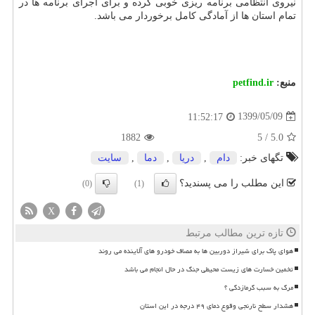
نیروی انتظامی برنامه ریزی خوبی کرده و برای اجرای برنامه ها در
تمام استان ها از آمادگی کامل برخوردار می باشد.
منبع:
petfind.ir
1399/05/09
11:52:17
1882
5
/
5.0
تگهای خبر:
دام
,
دریا
,
دما
,
سایت
این مطلب را می پسندید؟
(0)
(1)
X
تازه ترین مطالب مرتبط
هوای پاک برای شیراز دوربین ها به مصاف خودرو های آلاینده می روند
تخمین خسارت های زیست محیطی جنگ در حال انجام می باشد
مرگ به سبب گرمازدگی ؟
هشدار سطح نارنجی وقوع دمای ۴۹ درجه در این استان