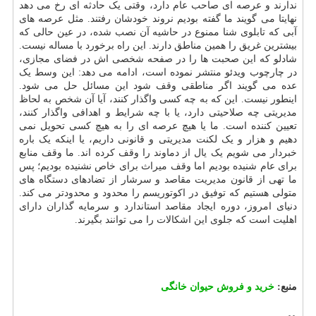
ندارند و عرصه ای صاحب عام دارد، وقتی یک حادثه ای رخ می دهد
نهایتا می گویند ما گفته بودیم نروند خودشان رفتند. مثل عرصه های
آبی که تابلوی شنا ممنوع در حاشیه آن نصب شده، در عین حالی که
بیشترین غریق را همین مناطق دارند. این راه برخورد با مساله نیست.
شادلو که این صحبت ها را در صفحه شخصی اش در فضای مجازی،
در چارچوب ویدئو منتشر نموده است، ادامه می دهد: این وسط یک
عده می گویند اگر مناطقی وقف شود این مسائل حل می شود.
اینطور نیست. این که به چه کسی واگذار کنند، آیا آن شخص به لحاظ
مدیریتی چه صلاحیتی دارد، یا با چه شرایط و اهدافی واگذار کنند،
تعیین کننده است. ما یا هیچ عرصه ای را به هیچ کسی تحویل نمی
دهیم و هزار و یک لکنت مدیریتی و قانونی داریم، یا اینکه یک باره
خبردار می شویم یک یال از دماوند را وقف کرده اند. ما وقف منابع
برای عام شنیده بودیم اما وقف میراث برای خاص نشنیده بودیم؛ پس
ما تهی از قانون مدیریت مقاصد و سرشار از تضادهای دستگاه های
متولی هستیم که توفیق در اکوتوریسم را محدود و محدودتر می کند.
دنیای امروز، دوره ایجاد مقاصد استاندارد و سرمایه گذاران دارای
اهلیت است که جلوی این اشکالات را می توانند بگیرند.
منبع:
خرید و فروش حیوان خانگی