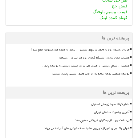
طراحی سایت
فیش حج
قیمت بیسیم باوفنگ
کوتاه کننده لینک
پربیننده ترین ها
جریان زاینده رود با وجود بارشهای بیشتر از نرمال و وعده های مسؤلان قطع شد!!
عملیات ایمن سازی زیستگاه گوزن زرد ایرانی در ارسنجان
صیانت از تنوع زیستی، راهبرد ملی برای امنیت زیستی و توسعه پایدار
توسعه صنعتی بدون توجه به الزامات محیط زیستی پایدار نیست
پربحث ترین ها
اخبار کوتاه محیط زیستی اصفهان
آخرین وضعیت سدهای تهران
برداشت چوب از جنگلهای هیرکانی ممنوع ماند
هوای پاک برای شیراز دوربین ها به مصاف خودرو های آلاینده می روند