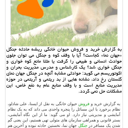
به گزارش خرید و فروش حیوان خانگی ریشه حادثه جنگل
«جهان نما» كجاست؟ آیا با وقف كوه و جنگل می توان جلوی
حوادث انسانی و طبیعی را گرفت یا مثلا مانع كوه خواری و
جنگل خواری شد؟ یك كارشناس و مدرس مدیریت بحران و
اكوتوریسم می گوید: حوادثی مشابه آنچه در جنگل جهان نمای
گلستان رخ داد، نشانه هایی از بد ریتمی و آریتمی در حوزه
مدیریت منابع است و با وقف منابع عام به نفع خاص، این
مشكلات حل نمی گردد.
به گزارش خرید و
فروش
حیوان خانگی به نقل از ایسنا، علی شادلو،
نظام برخورد با این مسائل را پنجره واحدی می داند که به یک نظام
آمایشی و مدیریتی نیاز دارد. او می گوید: ما از این نگاه آمایشی،
بستر قانونی و همراهی سازمان های متولی تهی هستیم، این یعنی گم
شدن یک مسافر در
جنگل
جهان نما، نخستین حادثه نبوده و آخرین هم