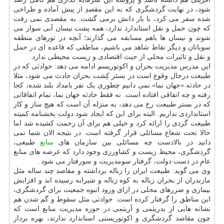
شود، در نهایت گردشگری که به این مقصدِ از پیش آماده و طراحی
شده سفر می کرد، با بار دانش برمی گشت. به مقصدی نمی رفت
که چون حمل و نقل استاندارد ندارد، همه پشت نیسان آبی سوار می
شوند و نیسان ها باهم مسابقه می گذارند؛ آنچه در تورهای منطقه
سوباتان و دیگر نقاط شاهد می باشیم، مناطقی که قاعده ای در حمل
و نقل و تاثیرات محلی از حیث اقتصادی و زیست محیطی ندارد.
این مدرس مدیریت بحران و اکوتوریسم ادامه می دهد: حوادثی که در
طبیعت درحال وقوع است در بستر کِشت بحران حادث می شود، مثلا
در حادثه «جهان نما» نمی دانیم چطوری یک نفر بامداد بلند شده، کجا
رفته و چه اتفاقی افتاده است. نه فقط حادثه جهان نما، تمام اتفاقاتی
که در بستر طبیعت رخ می دهد، به منزله آن است که هیچ ساز و کار
استانداردی نداریم. البته برای این که ایجاد شود دولت بخشنامه کمیته
طبیعت گردی را ارائه کرد و خیلی هم برای آن زحمت کشیده شد اما
حالا تحت شعاع مسائلی قرار گرفته است. در نتیجه الان شما نمی
دانید در بالادست چه مسائلی بین سازمان های
منابع
طبیعی،
گردشگری، محیط زیست و کشاورزی وجود دارد که عرصه های منابع
عامِ در دست دولت، گرفتار سومدیریت و سورفتار می شود.
وی می گوید: طبیعت ایران را زباله برداشته و مقاصد چند ساله مثل
مازندران از بحران زباله به کوه زباله و شیرابه رسیده اند و افزایش
بیماری و ضررهای محلی در ازای ورود انبوه جمعیت برای گردشگری،
این مناطق را گرفتار کرده است. حوادثی مثل سقوط و گم شدن هم
نشانه هایی از بدریتمی و آریتمی در حوزه مدیریت منابع است که
چون مقاصد گردشگری و اکوتوریستی استاندارد ندارند، بهره بردار