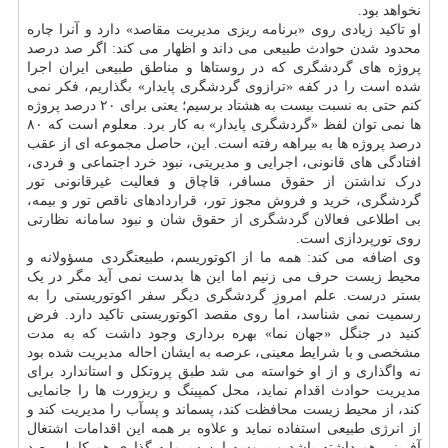
نخواهد بود.
او تاکید زیادی روی «برنامه ریزی مدیریت مقاصد» دارد و آنرا چاره
محدود شدن حوادث طبیعی می داند و اظهار می کند: اگر صد درصد
پروژه های گردشگری که در روستاها و مناطق طبیعی ایران اجرا
شده است را در کفه «ترازوی گردشگری پایدار» بگذاریم، فکر نمی
کنم حتی به نسبت بیست به هشتاد برسیم؛ یعنی برای ۲۰ درصد پروژه
ها نمی توان لفظ «گردشگری پایدار» به کار برد. معلوم است که ۸۰
درصد پروژه ها به بیراهه رفته است. این، حاصل مجموعه ای از عقب
افتادگی های قانونی، اجرایی و مدیریتی، نبود خرد اجتماعی و فردی،
درک نداشتن از حقوق مسافر، قاچاق و فعالیت غیرقانونی تور
گردشگری، خرید و فروش مجوز تور، قراردادهای ناقص تور و بیمه،
بی اطلاعی فعالان گردشگری از حقوق شان و نبود سامانه نظارتی
روی تورپردازی است.
وی اضافه می کند: همه ما از اکوتوریسم، طبیعتگردی مسؤولانه و
محیط زیست حرف می زنیم اما این ها بدست نمی آید مگر در یک
بستر درست. علم امروزِ گردشگری دیگر سفر اکوتوریستی را به
رسمیت نمی شناسد، اما روی مقصد اکوتوریستی تاکید دارد. فرض
کنید در جنگل «جهان نما» بهره برداری وجود داشت که به مدت
مشخصی و با شرایط معینی، عرصه به ایشان احاله مدیریت شده بود
نه واگذاری و از او خواسته می شد طبق پروتکل و استاندارد برای
مدیریت حوادث اقدام نماید، محل کمپینگ و ریزورت ها را جانمایی
کند، از محیط زیست محافظت کند، پسماند و پسآب را مدیریت کند و
از انرژی طبیعی استفاده نماید و علاوه بر همه این اقدامات اشتغال
آفرینی هم داشته باشد و پروسه این سرمایه گذاری هم کامل رصد