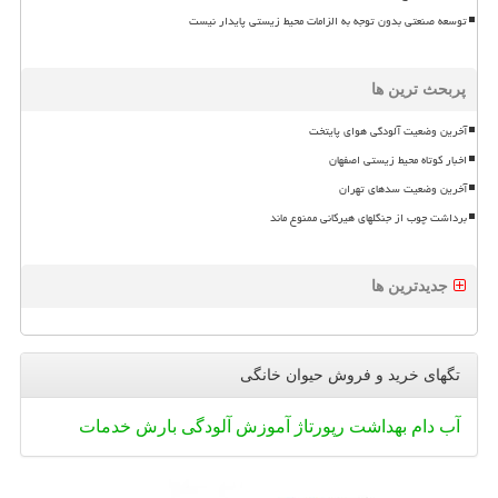
توسعه صنعتی بدون توجه به الزامات محیط زیستی پایدار نیست
پربحث ترین ها
آخرین وضعیت آلودگی هوای پایتخت
اخبار کوتاه محیط زیستی اصفهان
آخرین وضعیت سدهای تهران
برداشت چوب از جنگلهای هیرکانی ممنوع ماند
جدیدترین ها
تگهای خرید و فروش حیوان خانگی
آب
دام
بهداشت
رپورتاژ
آموزش
آلودگی
بارش
خدمات