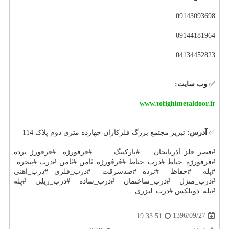
09143093698
09144181964
04134452823
✅
وب سایت:
www.tofighimetaldoor.ir
✅
آدرس:
تبریز مجتمع بزرگ فلزکاران چهارده متری دوم پلاک 114
#قصر_فلز_آذربایجان #پارکینگ #فرفورژه #فرفورژ_نرده
#فرفورژه_حیاط #درب_حیاط #فرفورژه_ثامن #ثامن #درب #پنجره
#پله #حفاظ #نرده #ضدسرقت #درب_فلزی #درب_اهنی
#درب_منزل #درب_ساختمان #درب_ساده #درب_ریلی #پله
#پله_دوبلکس #درب_لیزری
1396/09/27
19:33:51