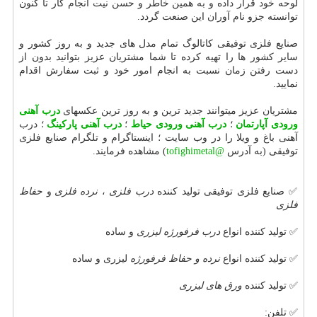
لوحه خود قرار داده و به همین خاطر و حسن نیت انجام کار تا کنون
توانسته جزو نام آوران این صنعت گردد.
صنایع فلزی توفیقی کاتالوگ تمام مدل های جدید و به روز کشور و
سایر کشور ها را تهیه کرده تا شما مشتریان عزیز بتوانید بدون از
دست رفتن زمان نسبت به انجام امور خود و ثبت سفارش اقدام
نمایید.
مشتریان عزیز میتوانند جدید ترین و به روز ترین عکسهای
درب آهنی
ورودی آپارتمان
؛
درب آهنی ورودی حیاط
؛
درب آهنی پارکینگ
؛ درب
آهنی باغ و ویلا را در وب سایت ؛ اینستاگرام و تلگرام صنایع فلزی
توفیقی (به آدرس
@tofighimetal
) مشاهده فرمایند.
✅ صنایع فلزی توفیقی تولید کننده
درب فلزی
،
نرده فلزی
و
حفاظ
فلزی
✅ تولید کننده انواع
درب فرفورژه لیزری
و ساده
✅ تولید کننده انواع
نرده و حفاظ فرفورژه
لیزری و ساده
✅ تولید کننده
ورق های لیزری
✅ تلفن: