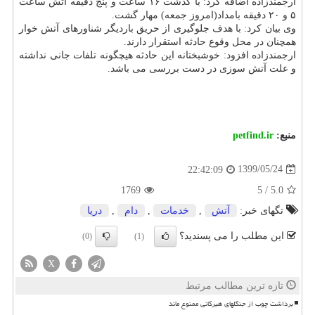
ارجمندزاده اضافه کرد: با گذشت ۱۶ ساعت و پنج دقیقه آتش ساعت
۵ و ۲۰ دقیقه بامداد(امروز جمعه) مهار گشت.
وی بیان کرد: با هدف جلوگیری از حریق باردیگر شناورهای آتش خوار
همچنان در محل وقوع حادثه استقرار دارند.
ارجمندزاده افزود: خوشبختانه این حادثه هیچگونه تلفات جانی نداشته
و علت آتش سوزی در دست بررسی می باشد.
منبع:
petfind.ir
1399/05/24
22:42:09
1769
5
/
5.0
تگهای خبر:
آتش
,
خدمات
,
دام
,
دریا
این مطلب را می پسندید؟
(0)
(1)
X
تازه ترین مطالب مرتبط
برداشت چوب از جنگلهای هیرکانی ممنوع ماند