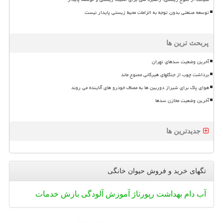
توسعه صنعتی بدون توجه به الزامات محیط زیستی پایدار نیست
پربحث ترین ها
آخرین وضعیت سدهای تهران
برداشت چوب از جنگلهای هیرکانی ممنوع ماند
هوای پاک برای شیراز دوربین ها به مصاف خودرو های آلاینده می روند
آخرین وضعیت مخازن سدها
جدیدترین ها
تگهای خرید و فروش حیوان خانگی
آب
دام
بهداشت
رپورتاژ
آموزش
آلودگی
بارش
خدمات