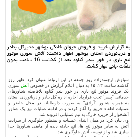
به گزارش خرید و فروش حیوان خانگی بوشهر مدیركل بنادر
و دریانوردی استان بوشهر اظهار داشت: آتش سوزی موتور
لنج باری در خور بندر گناوه بعد از گذشت 16 ساعت بدون
تلفات جانی مهار گشت.
سیاوش ارجمندزاده روز جمعه در این ارتباط عنوان کرد: ظهر روز
گذشته ساعت ۱۳: ۱۵ به دنبال اعلام گزارش در خصوص
آتش
سوزی
یک فروند موتور لنج باری در خور بندر گناوه بلافاصله شناورهای
خدماتی "پسر" تحت قرارداد اجاره اداره کل بنادر و دریانوردی استان
به همراه شناور "آزادی" به صورت داوطلبانه در محل حاضر و
عملیات اطفاء حریق را آغاز کردند و در ادامه عملیات نیز یک شناور
آتشخوار از جزیره خارگ به تیم عملیاتی افزوده شد.
وی بیان کرد: در همان ابتدای عملیات و بمنظور جلوگیری از سرایت
آتش به سایر موتور لنج ها، لنج حادثه دیده از مابقی شناورها جدا
سازی شد و از توسعه آتش جلوگیری شد.