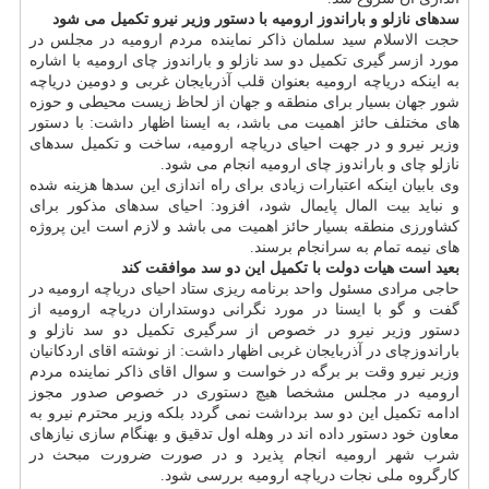
سدهای نازلو و باراندوز ارومیه با دستور وزیر نیرو تکمیل می شود
حجت الاسلام سید سلمان ذاکر نماینده مردم ارومیه در مجلس در
مورد ازسر گیری تکمیل دو سد نازلو و باراندوز چای ارومیه با اشاره
به اینکه دریاچه ارومیه بعنوان قلب آذربایجان غربی و دومین دریاچه
شور جهان بسیار برای منطقه و جهان از لحاظ زیست محیطی و حوزه
های مختلف حائز اهمیت می باشد، به ایسنا اظهار داشت: با دستور
وزیر نیرو و در جهت احیای دریاچه ارومیه، ساخت و تکمیل سدهای
نازلو چای و باراندوز چای ارومیه انجام می شود.
وی بابیان اینکه اعتبارات زیادی برای راه اندازی این سدها هزینه شده
و نباید بیت المال پایمال شود، افزود: احیای سدهای مذکور برای
کشاورزی منطقه بسیار حائز اهمیت می باشد و لازم است این پروژه
های نیمه تمام به سرانجام برسند.
بعید است هیات دولت با تکمیل این دو سد موافقت کند
حاجی مرادی مسئول واحد برنامه ریزی ستاد احیای دریاچه ارومیه در
گفت و گو با ایسنا در مورد نگرانی دوستداران دریاچه ارومیه از
دستور وزیر نیرو در خصوص از سرگیری تکمیل دو سد نازلو و
باراندوزچای در آذربایجان غربی اظهار داشت: از نوشته اقای اردکانیان
وزیر نیرو وقت بر برگه در خواست و سوال اقای ذاکر نماینده مردم
ارومیه در مجلس مشخصا هیچ دستوری در خصوص صدور مجوز
ادامه تکمیل این دو سد برداشت نمی گردد بلکه وزیر محترم نیرو به
معاون خود دستور داده اند در وهله اول تدقیق و بهنگام سازی نیازهای
شرب شهر ارومیه انجام پذیرد و در صورت ضرورت مبحث در
کارگروه ملی نجات دریاچه ارومیه بررسی شود.