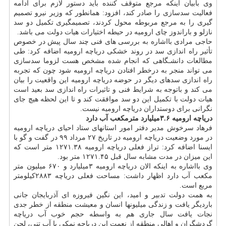
وی بابیان اینکه مرجع متوقف کننده باید دستور لازم برای ادامه
فعالیت سدسازی را صادر کند، افزود: همانطور که وزیر نیرو تصمیم
گیری را به مرجع مربوطه محول کردند، تصمیمگیری تکمیل دو سد
نازلو و باراندوز چای ارومیه در حیطه اختیارات هیات دولت می باشد.
حاجی مرادی بااشاره به بررسی های فنی چند سال پیش در خصوص
تأثیر راه اندازی سد در روند خشکی دریاچه ارومیه اضافه کرد: طی
مطالعات دانشـگاهی که انجام شده مشخص هست لزوما سدسازی
می تواند منجر به درخطر افتادن دریاچه ارومیه شود چون که تجربه
راه اندازی سدهای دیگر در حوضه دریاچه ارومیه این واقعیت را بیان
می کند و باتوجه به شرایط فنی و تاثیرات راه اندازی سد بعید است
هیات دولت با تکمیل این دو سد موافقت کند و تا این لحظه هیچ جای
نگرانی برای دوستداران دریاچه ارومیه نیست.
دریاچه ارومیه ۳.۶میلیارد مترمکعب آب دارد
فرهاد سرخوش مدیر دفتر امور استانهای ستاد احیای دریاچه ارومیه
در مورد وضعیت دریاچه ارومیه در تاریخ ۲۷ مرداد ۹۹ در گفت و گو با
ایسنا اضافه کرد: تراز فعلی دریاچه ارومیه ۱۲۷۱.۳۸ متر است که
این میزان در مدت مشابه سال قبل ۱۲۷۱.۴۵ متر بود.
وی بااشاره به اینکه الان دریاچه ارومیه ۳میلیارد و ۶۷۰ میلیون متر
مکعب آب دارد اظهار داشت: مساحت فعلی دریاچه ۲۸۸۳کیلومتر
مربع است.
به همت دولت تدبیر و امید، این نگین فیروزه ای آذربایجان جانی
باردیگر یافت و زندگی میلیونها انسان و معیشت منطقه از خطر جدی
نجات یافت سال جاری هم به واسطه حجم خوب آب دریاچه
گردشگران و اهالی منطقه از نعمت این دریاچه نمکی با آب تنی، لجن