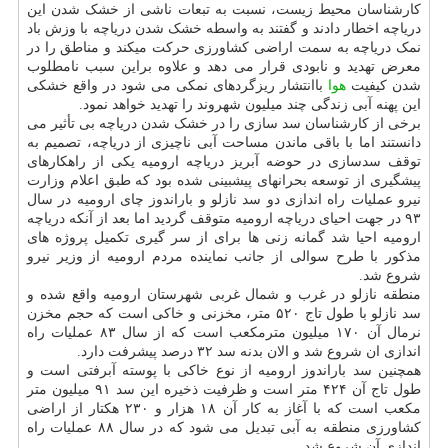
کارشناسان محیط زیست، نسبت به تبعات ناشی از خشک شدن این
دریاچه اخطار دادند و گفتند به واسطه خشک شدن دریاچه با وزش باد
نمک دریاچه به سمت اراضی کشاورزی حرکت میکند و مناطق را در
معرض تهدید و نابودی قرار می دهد و علاوه براین سبب نامطلوب
شدن کیفیت
هوا
باانتشار ریزگردهای نمکی می شود در واقع خشکی
این پهنه آبی زندگی چند میلیون شهروند را تهدید خواهد نمود.
برخی از کارشناسان سد سازی را در خشک شدن دریاچه بی تأثیر می
دانستند اما با باقی ماندن مساحت آبی ناچیزی از دریاچه، تصمیم به
توقف سدسازی در حوضه آبریز دریاچه ارومیه یکی از راهکارهای
پیشگیری از توسعه بحرانهای پیشبینی شده بود که طبق اعلام وزارت
نیرو عملیات راه اندازی دو سد نازلو و باراندوز چای ارومیه در سال
۹۳ در جهت احیای دریاچه ارومیه متوقف گردید اما بعد از آنکه دریاچه
ارومیه احیا شد گمانه زنی ها برای از سر گیری تکمیل پروژه های
مذکور با طرح سوالی از جانب نماینده مردم ارومیه از وزیر نیرو
شروع شد.
منطقه نازلو در غرب و شمال غربی شهرستان ارومیه واقع شده و
سد نازلو با طول تاج ۵۲۰ متر، مخزنی و خاکی است که حجم مخزن
نرمال آن ۱۷۰ میلیون مترمکعب است که از سال ۸۳ عملیات راه
اندازی ان شروع شد و الان بدنه سد ۳۲ درصد پیشرفت دارد.
همچنین سد باراندوز ارومیه از نوع خاکی با پوسته آبرفتی است و
طول تاج آن ۴۲۴ متر است و ظرفیت ذخیره این سد ۹۱ میلیون متر
مکعب است که با آغاز به کار آن ۱۸ هزار و ۲۳۰ هکتار از اراضی
کشاورزی منطقه به آبی تبدیل می شود که در سال ۸۸ عملیات راه
اندازی آن شروع شد.