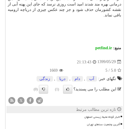
درمانی بهره مند شدند امید است روزی نرسد که جای این پهنه آبی از
نقشه کشورمان حذف شود و جز چند عکس چیزی از دریاچه ارومیه
باقی نماند.
منبع:
petfind.ir
1399/05/29
21:13:43
1669
5
/
5.0
تگهای خبر:
آب
,
دام
,
دریا
,
زندگی
این مطلب را می پسندید؟
(0)
(1)
X
تازه ترین مطالب مرتبط
اخبار کوتاه محیط زیستی اصفهان
آخرین وضعیت سدهای تهران