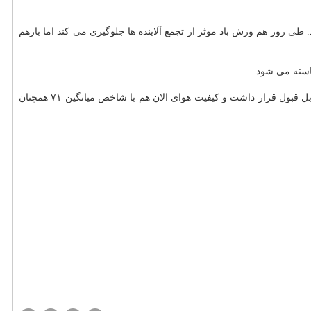
ت قابل قبول پیشبینی می شود. طی روز هم وزش باد موثر از تجمع آلاینده ها جلوگیری می کند اما بازهم
استه می شود.
بر اساس گزارش شرکت کنترل کیفیت هوای تهران، کیفیت هوای ۲۴ ساعت گذشته پایتخت منتهی به ۸ بامداد امروز با شاخص میانگین ۸۵ در شرایط قابل قبول قرار داشت و کیفیت هوای الان هم با شاخص میانگین ۷۱ همچنان