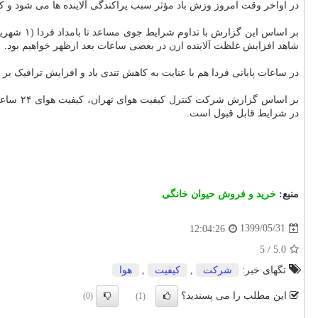
در اواخر وقت امروز وزش باد مؤثر سبب پراکندگی آلاینده ها می شود و ک
بر اساس 
شاهد افزایش غلظت آلاینده ازن در بعضی ساعات بعد ازظهر خواهیم بود.
در ساعات پایانی فردا هم با عنایت به کاهش تندی باد و افزایش ترافیک 
در شرایط قابل قبول است.
منبع:
خرید و فروش حیوان خانگی
1399/05/31
12:04:26
5
/
5.0
تگهای خبر:
شركت
,
كیفیت
,
هوا
این مطلب را می پسندید؟
(0)
(1)