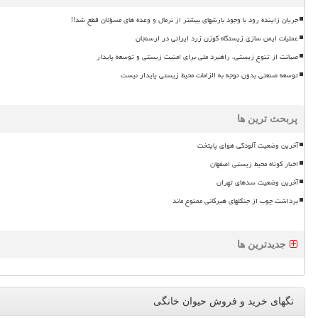
جریان زاینده رود با وجود بارشهای بیشتر از نرمال و وعده های مسؤلان قطع شد!!
عملیات ایمن سازی زیستگاه گوزن زرد ایرانی در ارسنجان
صیانت از تنوع زیستی، راهبرد ملی برای امنیت زیستی و توسعه پایدار
توسعه صنعتی بدون توجه به الزامات محیط زیستی پایدار نیست
پربحث ترین ها
آخرین وضعیت آلودگی هوای پایتخت
اخبار کوتاه محیط زیستی اصفهان
آخرین وضعیت سدهای تهران
برداشت چوب از جنگلهای هیرکانی ممنوع ماند
جدیدترین ها
تگهای خرید و فروش حیوان خانگی