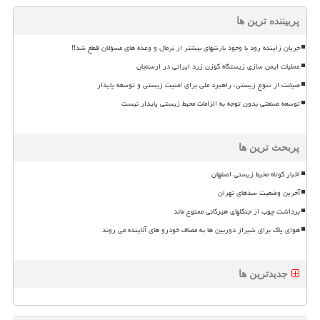
پربیننده ترین ها
جریان زاینده رود با وجود بارشهای بیشتر از نرمال و وعده های مسؤلان قطع شد!!
عملیات ایمن سازی زیستگاه گوزن زرد ایرانی در ارسنجان
صیانت از تنوع زیستی، راهبرد ملی برای امنیت زیستی و توسعه پایدار
توسعه صنعتی بدون توجه به الزامات محیط زیستی پایدار نیست
پربحث ترین ها
اخبار کوتاه محیط زیستی اصفهان
آخرین وضعیت سدهای تهران
برداشت چوب از جنگلهای هیرکانی ممنوع ماند
هوای پاک برای شیراز دوربین ها به مصاف خودرو های آلاینده می روند
جدیدترین ها