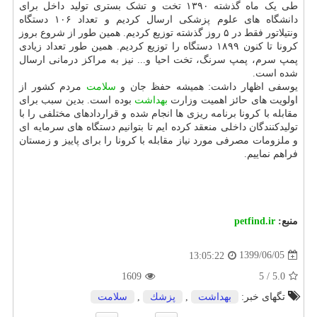
طی یک ماه گذشته ۱۳۹۰ تخت و تشک بستری تولید داخل برای
دانشگاه های علوم پزشکی ارسال کردیم و تعداد ۱۰۶ دستگاه
ونتیلاتور فقط در ۵ روز گذشته توزیع کردیم. همین طور از شروع بروز
کرونا تا کنون ۱۸۹۹ دستگاه را توزیع کردیم. همین طور تعداد زیادی
پمپ سرم، پمپ سرنگ، تخت احیا و... نیز به مراکز درمانی ارسال
شده است.
یوسفی اظهار داشت: همیشه حفظ جان و
سلامت
مردم کشور از
اولویت های حائز اهمیت وزارت
بهداشت
بوده است. بدین سبب برای
مقابله با کرونا برنامه ریزی ها انجام شده و قراردادهای مختلفی را با
تولیدکنندگان داخلی منعقد کرده ایم تا بتوانیم دستگاه های سرمایه ای
و ملزومات مصرفی مورد نیاز مقابله با کرونا را برای پاییز و زمستان
فراهم نماییم.
منبع:
petfind.ir
1399/06/05
13:05:22
1609
5
/
5.0
تگهای خبر:
بهداشت
,
پزشك
,
سلامت