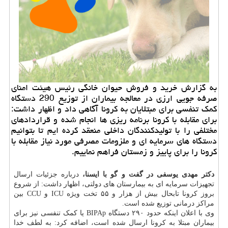
به گزارش خرید و فروش حیوان خانگی رئیس هیئت امنای
صرفه جویی ارزی در معالجه بیماران از توزیع 290 دستگاه
كمك تنفسی برای مبتلایان به كرونا آگاهی داد و اظهار داشت:
برای مقابله با كرونا برنامه ریزی ها انجام شده و قراردادهای
مختلفی را با تولیدكنندگان داخلی منعقد كرده ایم تا بتوانیم
دستگاه های سرمایه ای و ملزومات مصرفی مورد نیاز مقابله با
كرونا را برای پاییز و زمستان فراهم نماییم.
دکتر مهدی یوسفی در گفت و گو با ایسنا،
درباره جزئیات ارسال
تجهیزات سرمایه ای به بیمارستان های دولتی، اظهار داشت: از شروع
بروز کرونا تابحال بیش از هزار و ۵۵ تخت ویژه ICU و CCU بین
مراکز درمانی توزیع شده است.
وی با اعلان اینکه حدود ۲۹۰ دستگاه BIPAp یا کمک تنفسی نیز برای
بیماران مبتلا به کرونا ارسال شده است، اضافه کرد: به لطف خدا