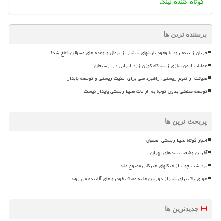
کوتاه کننده لینک
پربیننده ترین ها
جریان زاینده رود با وجود بارشهای بیشتر از نرمال و وعده های مسؤلان قطع شد!!
عملیات ایمن سازی زیستگاه گوزن زرد ایرانی در ارسنجان
صیانت از تنوع زیستی، راهبرد ملی برای امنیت زیستی و توسعه پایدار
توسعه صنعتی بدون توجه به الزامات محیط زیستی پایدار نیست
پربحث ترین ها
اخبار کوتاه محیط زیستی اصفهان
آخرین وضعیت سدهای تهران
برداشت چوب از جنگلهای هیرکانی ممنوع ماند
هوای پاک برای شیراز دوربین ها به مصاف خودرو های آلاینده می روند
جدیدترین ها