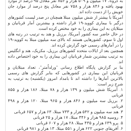
به کرونا، ۱۷ میلیون و ۵۰۹ هزار و ۸۵۶ نفر معادل ۹۵ درصد از موارد
بهبود یافته و ۸۴۶ هزار و ۷۵۸ نفر معادل پنج درصد از موارد جان
خویش را از دست داده اند.
آمریکا با بیشتر از شش میلیون مبتلا همچنان در صدر لیست کشورهای
درگیر با بیماری کووید-۱۹ قرار داشته و بیشترین آمار قربانیان و
مبتلایان به این بیماری را به خود مختص کرده است.
در حال حاضر سه کشور آمریکا، برزیل و هند به ترتیب در رتبه های
اول تا سوم، کشورهایی هستند که بالای سه میلیون مبتلا به کووید-۱۹
را در آمارهای رسمی خود گزارش کرده اند.
همچنین بعد از ایالات متحده کشورهای برزیل، مکزیک، هند و انگلیس
به ترتیب بیشترین شمار قربانیان این بیماری را به خود اختصاص داده
اند.
بنا بر گزارش پایگاه اطلاع رسانی "ورلداُمتر"، تعداد مبتلایان و
قربانیان این بیماری در کشورهایی که بنابر گزارش های رسمی
بالاترین آمارها را داشته اند تا بامداد امروز (یکشنبه) به ترتیب به
شرح زیر است:
۱. آمریکا شش میلیون و ۱۳۹ هزار و ۷۸ مبتلا، ۱۸۶ هزار و ۸۵۵
قربانی
۲. برزیل سه میلیون و ۸۴۶ هزار و ۹۶۵ مبتلا، ۱۲۰ هزار و ۴۹۸
قربانی
۳. هند سه میلیون و ۵۴۲ هزار و ۷۳۳ مبتلا، ۶۳ هزار و ۶۵۷ قربانی
۴. روسیه ۹۸۵ هزار و ۳۴۶ مبتلا، ۱۷ هزار و ۲۵ قربانی
۵. پرو ۶۳۹ هزار و ۴۳۵ مبتلا، ۲۸ هزار و ۶۰۷ قربانی
۶. آفریقای جنوبی ۶۲۲ هزار و ۵۵۱ مبتلا، ۱۳ هزار و ۹۸۱ قربانی