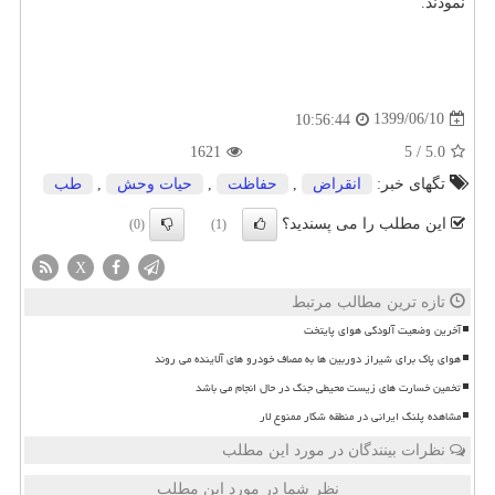
نمودند.
1399/06/10
10:56:44
1621
5
/
5.0
تگهای خبر:
انقراض
,
حفاظت
,
حیات وحش
,
طب
این مطلب را می پسندید؟
(0)
(1)
X
تازه ترین مطالب مرتبط
آخرین وضعیت آلودگی هوای پایتخت
هوای پاک برای شیراز دوربین ها به مصاف خودرو های آلاینده می روند
تخمین خسارت های زیست محیطی جنگ در حال انجام می باشد
مشاهده پلنگ ایرانی در منطقه شکار ممنوع لار
نظرات بینندگان در مورد این مطلب
نظر شما در مورد این مطلب