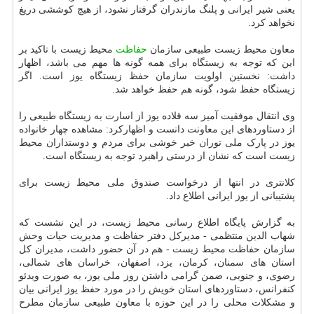
یعنی شیر ایرانی و پلنگ مازندران گرفتار نشود، از هیچ کوششی دریغ
نخواهد کرد.
معاون محیط زیست طبیعی سازمان
حفاظت
محیط زیست با تاکید بر
این که توجه به زیستگاه برای همه گونه ها مهم می باشد، اظهار
داشت: نخستین اولویت سازمان حفظ زیستگاه یوز است. اگر
زیستگاه حفظ شود، گونه هم حفظ خواهد شد.
وی انتقال موفقیت آمیز سه قلاده یوز از اسارت به زیستگاه طبیعی را
از دستاوردهای این معاونت دانست و اظهارکرد: مشاهده چهار خانواده
یوز در پارک ملی توران خبر خوشی برای مردم و دوستداران محیط
زیست است که نشان از درستی راهبرد توجه به زیستگاه است.
کلانتری در انتها از درخواست صندوق ملی محیط زیست برای
پشتیبانی از یوز ایرانی اطلاع داد.
به گزارش پایگاه اطلاع رسانی محیط زیست، در این نشست که
شهاب الدین منتظمی - مدیرکل دفتر حفاظت و مدیریت حیات وحش
سازمان حفاظت محیط زیست - هم در آن حضور داشت، مدیران کل
استان های سمنان، کرمان، یزد، اصفهان، خراسان های شمالی،
رضوی، و جنوبی، ضمن گرامی داشتن روز ملی یوز، به صورت ویدئو
کنفرانس، دستاوردهای استان خویش را در مورد حفظ یوز ایرانی بیان
و مشکلات محلی را در این حوزه با معاون طبیعی سازمان مطرح