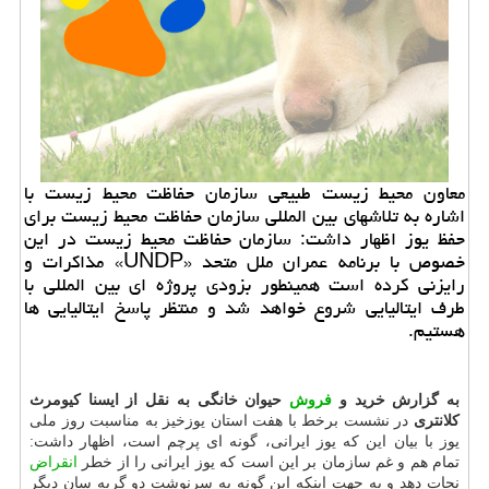
معاون محیط زیست طبیعی سازمان حفاظت محیط زیست با
اشاره به تلاشهای بین المللی سازمان حفاظت محیط زیست برای
حفظ یوز اظهار داشت: سازمان حفاظت محیط زیست در این
خصوص با برنامه عمران ملل متحد «UNDP» مذاكرات و
رایزنی كرده است همینطور بزودی پروژه ای بین المللی با
طرف ایتالیایی شروع خواهد شد و منتظر پاسخ ایتالیایی ها
هستیم.
به گزارش خرید و
فروش
حیوان خانگی به نقل از ایسنا کیومرث
کلانتری
در نشست برخط با هفت استان یوزخیز به مناسبت روز ملی
یوز با بیان این که یوز ایرانی، گونه ای پرچم است، اظهار داشت:
تمام هم و غم سازمان بر این است که یوز ایرانی را از خطر
انقراض
نجات دهد و به جهت اینکه این گونه به سرنوشت دو گربه سان دیگر