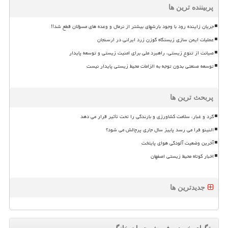
پربیننده ترین ها
جریان زاینده رود با وجود بارشهای بیشتر از نرمال و وعده های مسؤلان قطع شد!!
عملیات ایمن سازی زیستگاه گوزن زرد ایرانی در ارسنجان
صیانت از تنوع زیستی، راهبرد ملی برای امنیت زیستی و توسعه پایدار
توسعه صنعتی بدون توجه به الزامات محیط زیستی پایدار نیست
پربحث ترین ها
گرد و غبار، سلامت کشاورزی و بارندگی را تحت تأثیر قرار می دهد
النینو فرا می رسد پاییز سال جاری پرچالش می شود؟
آخرین وضعیت آلودگی هوای پایتخت
اخبار کوتاه محیط زیستی اصفهان
جدیدترین ها