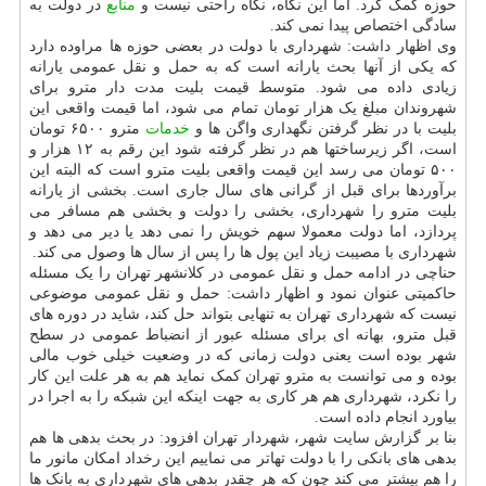
حوزه کمک کرد. اما این نگاه، نگاه راحتی نیست و
منابع
در دولت به
سادگی اختصاص پیدا نمی کند.
وی اظهار داشت: شهرداری با دولت در بعضی حوزه ها مراوده دارد
که یکی از آنها بحث یارانه است که به حمل و نقل عمومی یارانه
زیادی داده می شود. متوسط قیمت بلیت مدت دار مترو برای
شهروندان مبلغ یک هزار تومان تمام می شود، اما قیمت واقعی این
بلیت با در نظر گرفتن نگهداری واگن ها و
خدمات
مترو ۶۵۰۰ تومان
است، اگر زیرساختها هم در نظر گرفته شود این رقم به ۱۲ هزار و
۵۰۰ تومان می رسد این قیمت واقعی بلیت مترو است که البته این
برآوردها برای قبل از گرانی های سال جاری است. بخشی از یارانه
بلیت مترو را شهرداری، بخشی را دولت و بخشی هم مسافر می
پردازد، اما دولت معمولا سهم خویش را نمی دهد یا دیر می دهد و
شهرداری با مصیبت زیاد این پول ها را پس از سال ها وصول می کند.
حناچی در ادامه حمل و نقل عمومی در کلانشهر تهران را یک مسئله
حاکمیتی عنوان نمود و اظهار داشت: حمل و نقل عمومی موضوعی
نیست که شهرداری تهران به تنهایی بتواند حل کند، شاید در دوره های
قبل مترو، بهانه ای برای مسئله عبور از انضباط عمومی در سطح
شهر بوده است یعنی دولت زمانی که در وضعیت خیلی خوب مالی
بوده و می توانست به مترو تهران کمک نماید هم به هر علت این کار
را نکرد، شهرداری هم هر کاری به جهت اینکه این شبکه را به اجرا در
بیاورد انجام داده است.
بنا بر گزارش سایت شهر، شهردار تهران افزود: در بحث بدهی ها هم
بدهی های بانکی را با دولت تهاتر می نماییم این رخداد امکان مانور ما
را هم بیشتر می کند چون که هر چقدر بدهی های شهرداری به بانک ها