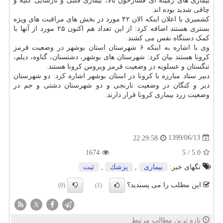
بیماری های زمینه ای فشارخون بالا، بیماری قلبی و نارسایی کلیه و
چاقی شدید بوده اند.
کشمیری با اعلان اینکه الان ۴۲ مورد در بخش های مراقبت های ویژه
بستری هستند اضافه کرد: از این تعداد هم اکنون ۲۵ مورد از آنها با
کمک دستگاه نفس می کشند.
وی با اشاره به اینکه ۶ شهرستان استان بوشهر در وضعیت قرمز
کرونا هستند بیان کرد: شهرستان های بوشهر، دشتستان، گناوه، دیلم،
تنگستان و عسلویه در وضعیت قرمز ویروس کرونا هستند.
دبیر ستاد مبارزه با کرونا در استان بوشهر اشاره کرد: دو شهرستان
دیر و کنگان در وضعیت نارنجی و دو شهرستان دشتی و جم در
وضعیت زرد بیماری کرونا قرار دارند.
1399/06/13
22:29:58
1674
5
/
5.0
تگهای خبر:
بیماری
,
پزشك
,
ثبت
این مطلب را می پسندید؟
(0)
(1)
X
تازه ترین مطالب مرتبط