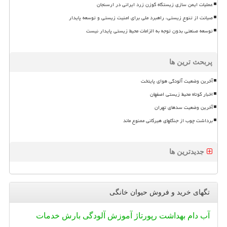
عملیات ایمن سازی زیستگاه گوزن زرد ایرانی در ارسنجان
صیانت از تنوع زیستی، راهبرد ملی برای امنیت زیستی و توسعه پایدار
توسعه صنعتی بدون توجه به الزامات محیط زیستی پایدار نیست
پربحث ترین ها
آخرین وضعیت آلودگی هوای پایتخت
اخبار کوتاه محیط زیستی اصفهان
آخرین وضعیت سدهای تهران
برداشت چوب از جنگلهای هیرکانی ممنوع ماند
جدیدترین ها
تگهای خرید و فروش حیوان خانگی
آب
دام
بهداشت
رپورتاژ
آموزش
آلودگی
بارش
خدمات