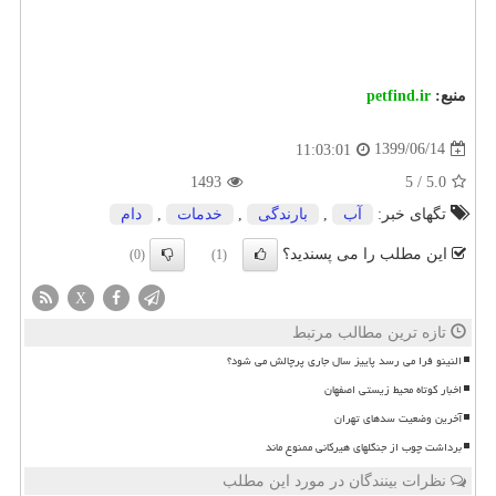
منبع:
petfind.ir
1399/06/14
11:03:01
1493
5
/
5.0
تگهای خبر:
آب
,
بارندگی
,
خدمات
,
دام
این مطلب را می پسندید؟
(0)
(1)
X
تازه ترین مطالب مرتبط
النینو فرا می رسد پاییز سال جاری پرچالش می شود؟
اخبار کوتاه محیط زیستی اصفهان
آخرین وضعیت سدهای تهران
برداشت چوب از جنگلهای هیرکانی ممنوع ماند
نظرات بینندگان در مورد این مطلب