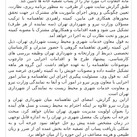
مابه التفاوت آب مورد نیاز را از پساب تصفیه خانه ها تأمین کند.
طبق گزارش سایت شهر، از طرفی، به منظور برنامه ریزی، نظارت،
تعیین چگونگی و روش اجرای مأموریت های مشترک در جهت تحقق
محورهای همکاری فی مابین، کمیته راهبردی تفاهمنامه با ترکیب
مسؤلان وزارت نیرو و شهرداری تهران (سه نماینده از هر طرف)
تشکیل می شود و همه اقدامات و همکاریهای مشترک با مصوبه کمیته
مزبور و تحت نظارت آن به اجرا در خواهد آمد.
به قول معاون خدمات شهری و محیط زیست شهرداری تهران، ذیل
این کمیته راهبری تفاهمنامه گروهی با حضور مدیران و کارشناسان
تخصصی ذیربط از وزارتخانه و شهرداری تهران وظیفه بررسی های
کارشناسی، پیشنهاد طرح ها و اقدامات اجرایی در چارچوب
موضوعات تفاهمنامه را به عهده خواهد داشت. این گروه هر ماهه
تشکیل جلسه داده و مصوبات خویش را به کمیته راهبردی عرضه می
کند. به قول وی، مسئولیت پیگیری اجرای این تفاهمنامه و سایر امور
اجرایی با معاون وزیر نیرو در امور آب و آبفا به نمایندگی وزارت نیرو
و معاونت خدمات شهری و محیط زیست به نمایندگی از شهرداری
تهران است.
ازاین رو گزارش، امضای این تفاهمنامه میان شهرداری تهران و
وزارت نیرو علاوه بر اینکه احترام به محیط زیست و نسل های آینده
را بعنوان اولویت مدیریت شهری تهران نمایان خواهد کرد، مبحث
چرخه آب بعنوان یک معضل شهری در تهران را به اندازه قابل توجهی
در زمان مشخص شده پیش رو حل خواهد نمود. چرخه آب و به
شکلی بازیافت پساب آی تصفیه خانه بخش عمده ای از ضرر و زیان
طبیعی و هزینه مضاعف در این حوزه را از میان خواهد برد.