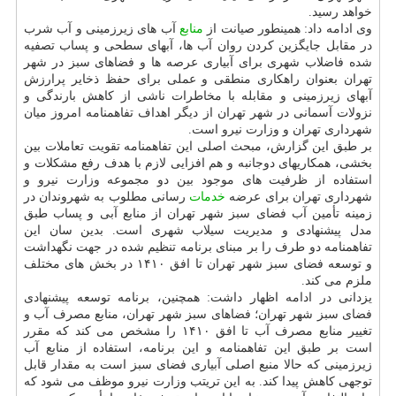
خواهد رسید.
وی ادامه داد: همینطور صیانت از
منابع
آب های زیرزمینی و آب شرب
در مقابل جایگزین کردن روان آب ها، آبهای سطحی و پساب تصفیه
شده فاضلاب شهری برای آبیاری عرصه ها و فضاهای سبز در شهر
تهران بعنوان راهکاری منطقی و عملی برای حفظ ذخایر پرارزش
آبهای زیرزمینی و مقابله با مخاطرات ناشی از کاهش بارندگی و
نزولات آسمانی در شهر تهران از دیگر اهداف تفاهمنامه امروز میان
شهرداری تهران و وزارت نیرو است.
بر طبق این گزارش، مبحث اصلی این تفاهمنامه تقویت تعاملات بین
بخشی، همکاریهای دوجانبه و هم افزایی لازم با هدف رفع مشکلات و
استفاده از ظرفیت های موجود بین دو مجموعه وزارت نیرو و
شهرداری تهران برای عرضه
خدمات
رسانی مطلوب به شهروندان در
زمینه تأمین آب فضای سبز شهر تهران از منابع آبی و پساب طبق
مدل پیشنهادی و مدیریت سیلاب شهری است. بدین سان این
تفاهمنامه دو طرف را بر مبنای برنامه تنظیم شده در جهت نگهداشت
و توسعه فضای سبز شهر تهران تا افق ۱۴۱۰ در بخش های مختلف
ملزم می کند.
یزدانی در ادامه اظهار داشت: همچنین، برنامه توسعه پیشنهادی
فضای سبز شهر تهران؛ فضاهای سبز شهر تهران، منابع مصرف آب و
تغییر منابع مصرف آب تا افق ۱۴۱۰ را مشخص می کند که مقرر
است بر طبق این تفاهمنامه و این برنامه، استفاده از منابع آب
زیرزمینی که حالا منبع اصلی آبیاری فضای سبز است به مقدار قابل
توجهی کاهش پیدا کند. به این تریتب وزارت نیرو موظف می شود که