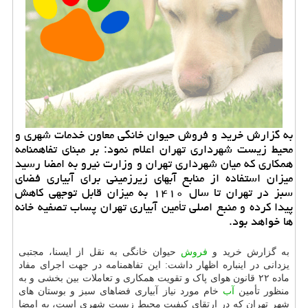
به گزارش خرید و فروش حیوان خانگی معاون خدمات شهری و
محیط زیست شهرداری تهران اعلام نمود: بر مبنای تفاهمنامه
همكاری كه میان شهرداری تهران و وزارت نیرو به امضا رسید
میزان استفاده از منابع آبهای زیرزمینی برای آبیاری فضای
سبز در تهران تا سال ۱۴۱۰ به میزان قابل توجهی كاهش
پیدا كرده و منبع اصلی تأمین آبیاری تهران پساب تصفیه خانه
ها خواهد بود.
به گزارش خرید و
فروش
حیوان خانگی به نقل از ایسنا، مجتبی
یزدانی در اینباره اظهار داشت: این تفاهمنامه در جهت اجرای مفاد
ماده ۲۲ قانون هوای پاک و تقویت همکاری و تعاملات بین بخشی و به
منظور تأمین
آب
خام مورد نیاز آبیاری فضاهای سبز و بوستان های
شهر تهران که در ارتقای کیفیت محیط زیست شهری است، به امضا