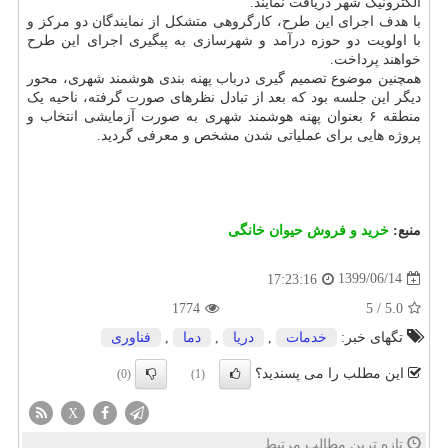
الکترونیک شهر دریافت نمایند.
با هدف اجرای این طرح، کارگروهی متشکل از نمایندگان دو مرکز و
با اولویت دو حوزه درآمد و شهرسازی به پیگیری اجرای این طرح
خواهند پرداخت.
همچنین موضوع تصمیم گیری درباب پهنه بندی هوشمند شهری، محور
دیگر این جلسه بود که بعد از تبادل نظرهای صورت گرفته، ناحیه یک
منطقه ۶ بعنوان پهنه هوشمند شهری به صورت آزمایشی انتخاب و
پروژه هایی برای عملیاتی شدن مشخص و معرفی گردید.
منبع:
خرید و فروش حیوان خانگی
1399/06/14
17:23:16
1774
5
/
5.0
تگهای خبر:
خدمات
,
دریا
,
دما
,
فناوری
این مطلب را می پسندید؟
(0)
(1)
X
تازه ترین مطالب مرتبط