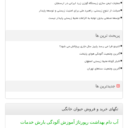
عملیات ایمن سازی زیستگاه گوزن زرد ایرانی در ارسنجان
صیانت از تنوع زیستی، راهبرد ملی برای امنیت زیستی و توسعه پایدار
توسعه صنعتی بدون توجه به الزامات محیط زیستی پایدار نیست
پربحث ترین ها
النینو فرا می رسد پاییز سال جاری پرچالش می شود؟
آخرین وضعیت آلودگی هوای پایتخت
اخبار کوتاه محیط زیستی اصفهان
آخرین وضعیت سدهای تهران
جدیدترین ها
تگهای خرید و فروش حیوان خانگی
آب
دام
بهداشت
رپورتاژ
آموزش
آلودگی
بارش
خدمات