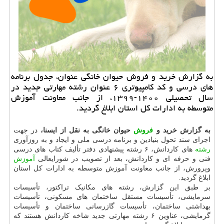
به گزارش خرید و فروش حیوان خانگی عنوان، جدول برنامه
های درسی و كد كامپیوتری ۶ عنوان رشته مهارتی جدید در
سال تحصیلی ۱۴۰۰-۱۳۹۹، از جانب معاونت آموزش
متوسطه به ادارات كل استان ابلاغ گردید.
به گزارش خرید و
فروش
حیوان خانگی به نقل از ایسنا،
در جهت
اجرای سند تحول بنیادین و برنامه درسی ملی و ایجاد و به روزآوری
رشته
های کاردانش، ۶ رشته پیشنهادی دفتر تألیف کتاب های درسی
فنی و حرفه ای و کاردانش، بعد از تصویب در شورایعالی
آموزش
وپرورش، از جانب معاونت آموزش متوسطه به ادارات کل استان
ابلاغ گردید.
بر طبق این گزارش، رشته های مکانیک تراکتور، تأسیسات
سرمایشی، تأسیسات مستقل ساختمان های مسکونی، تأسیسات
بهداشتی ساختمان، تأسیسات گازرسانی ساختمان و تأسیسات
گرمایشی، عناوین ۶ رشته مهارتی جدید شاخه کاردانش هستند که