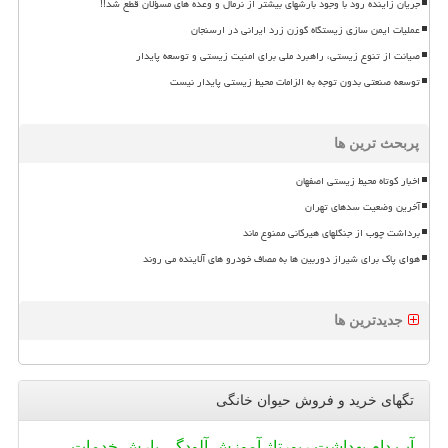
جریان زاینده رود با وجود بارشهای بیشتر از نرمال و وعده های مسؤلان قطع شد!!
عملیات ایمن سازی زیستگاه گوزن زرد ایرانی در ارسنجان
صیانت از تنوع زیستی، راهبرد ملی برای امنیت زیستی و توسعه پایدار
توسعه صنعتی بدون توجه به الزامات محیط زیستی پایدار نیست
پربحث ترین ها
اخبار کوتاه محیط زیستی اصفهان
آخرین وضعیت سدهای تهران
برداشت چوب از جنگلهای هیرکانی ممنوع ماند
هوای پاک برای شیراز دوربین ها به مصاف خودرو های آلاینده می روند
جدیدترین ها
تگهای خرید و فروش حیوان خانگی
آب
دام
بهداشت
رپورتاژ
آموزش
آلودگی
بارش
خدمات