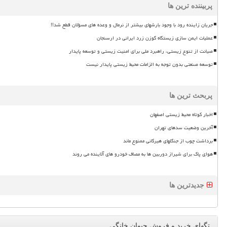
پربیننده ترین ها
جریان زاینده رود با وجود بارشهای بیشتر از نرمال و وعده های مسؤلان قطع شد!!
عملیات ایمن سازی زیستگاه گوزن زرد ایرانی در ارسنجان
صیانت از تنوع زیستی، راهبرد ملی برای امنیت زیستی و توسعه پایدار
توسعه صنعتی بدون توجه به الزامات محیط زیستی پایدار نیست
پربحث ترین ها
اخبار کوتاه محیط زیستی اصفهان
آخرین وضعیت سدهای تهران
برداشت چوب از جنگلهای هیرکانی ممنوع ماند
هوای پاک برای شیراز دوربین ها به مصاف خودرو های آلاینده می روند
جدیدترین ها
تگهای خرید و فروش حیوان خانگی