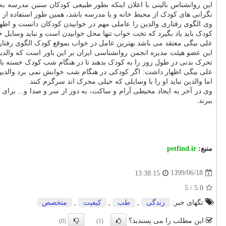
نگرانی های کودک از محیط خانه و یا مدرسه باشد، همین طور استفاده از
وی الگوی رفتاری والدین را عاملی مهم در خوابیدن کودکان دانست و اظهار 
کودک باید یاد بگیرد که تخت خواب تنها محل خوابیدن است و نباید وسایل
علی بیگی معتقد می باشد بهترین عامل در خواب بموقع کودک الگوی رفتاری
این عضو هیئت مدیره انجمن روانشناسی ایران بر این باور است که والدی
تحرک بدنی در طول روز را به کودک بدهند تا در هنگام شب کودک خسته با
علی بیگی اظهار داشت: اگر کودکی در هنگام شب خوابش نمی برد والدین می
اما والدین نباید او را با وسایلی که خیلی محرک اند سرگرم کنند.
وی در آخر به ایجاد محیطی آرام و ساکت، به دور از سر و صدا و... برا
ببرند.
منبع:
petfind.ir
1399/06/18
13:38:15
5
/
5.0
تگهای خبر:
زندگی
,
طب
,
كیفیت
,
متخصص
این مطلب را می پسندید؟
(0)
(1)