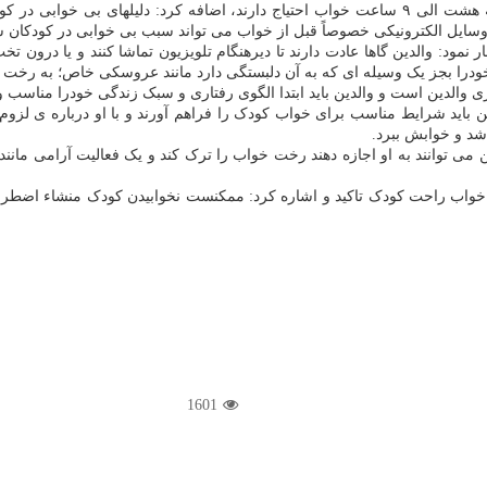
این روانشناس بالینی با اعلان اینکه بطور طبیعی کودکان سنین مدرسه به هشت الی ۹ ساعت خواب احتیاج
 وسایل الکترونیکی خصوصاً قبل از خواب می تواند سبب بی خوابی در کودکان ش
نمود: والدین گاها عادت دارند تا دیرهنگام تلویزیون تماشا کنند و یا درون ت
 خودرا بجز یک وسیله ای که به آن دلبستگی دارد مانند عروسکی خاص؛ به رخت 
 والدین است و والدین باید ابتدا الگوی رفتاری و سبک زندگی خودرا مناسب و
ن باید شرایط مناسب برای خواب کودک را فراهم آورند و با او درباره ی لز
شد و خوابش ببرد.
 توانند به او اجازه دهند رخت خواب را ترک کند و یک فعالیت آرامی مانند 
ی خواب راحت کودک تاکید و اشاره کرد: ممکنست نخوابیدن کودک منشاء اضطرا
1601