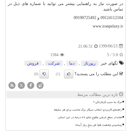
در صورت نیاز به راهنمایی بیشتر می توانید با شماره های ذیل در
تماس باشید.
09124112104 و 09190725492
www.iranpelaxy.ir
1399/06/23
21:06:51
1584
5
/
5.0
تگهای خبر:
رپورتاژ
,
دما
,
شركت
,
فروش
این مطلب را می پسندید؟
(0)
(1)
X
تازه ترین مطالب مرتبط
مرگ به سبب گرمازدگی ؟
راهنمای کاربردی انتخاب سیگار برگ مناسب برای هر سلیقه
هشدار سطح نارنجی وقوع دمای ۴۹ درجه در این استان
پیشبینی وضعیت هوا طی پنج روز آینده