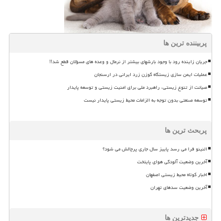
پربیننده ترین ها
جریان زاینده رود با وجود بارشهای بیشتر از نرمال و وعده های مسؤلان قطع شد!!
عملیات ایمن سازی زیستگاه گوزن زرد ایرانی در ارسنجان
صیانت از تنوع زیستی، راهبرد ملی برای امنیت زیستی و توسعه پایدار
توسعه صنعتی بدون توجه به الزامات محیط زیستی پایدار نیست
پربحث ترین ها
النینو فرا می رسد پاییز سال جاری پرچالش می شود؟
آخرین وضعیت آلودگی هوای پایتخت
اخبار کوتاه محیط زیستی اصفهان
آخرین وضعیت سدهای تهران
جدیدترین ها