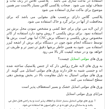
استفاده در ماکت سازی می باشد . پلاکسی گلاس در رنگ مات و
شفاف تولید می شود . ضخات پلاکسی گلاس بسیار بالاست سر همین
موضوع برای ماکت سازی استفاده می شود
پلاکسی گلاس دارای برچسب های مقوایی می باشد که برای
محافظت از آنها در برابر گرد و خاک استفاده می شود.
از این لایه می توان برای خط کشی و مشخص نمودن محل برش نیز
استفاده نمود. برای برش پلکسی ۲ روش وجود دارد.استفاده از کاتر
مخصوص برش پلکسی و دستگاه برش
CNC.
اما بهتر است برش ها
توسط دستگاه انجام شود.چون در دستگاه برای برش از اشعه لیزر
استفاده می شود،به همین خاطر برشها دقیق تر،تمیز تر و ظریف تر
خواهد بود و در نتیجه کیفیت کار بالا می رود
ورق های
مولتی استایل
چیست؟
به ورق های لایه طرح روکش دار که از جنس پلاستیک ساخته شده
اند و جنسی شبیه به فلز دارند ورق های مولتی استایل می گویند از
ورق های مولتی استیال به دلیل مقاومت بالا در بخش پوشش دهی
سطح استفاده می کنند.
ورق های مولتی اسایل خشک و بسیر اسنعطاف پذیر است
مزایای ورق مولتی استایل
ورق های مولتی استایل بسیار خشک و انعطاف پذیر است و به راحتی قابل حمل می
باشد و به سادگی برش خورده و در دکوراسیون ها استفاده می شود.