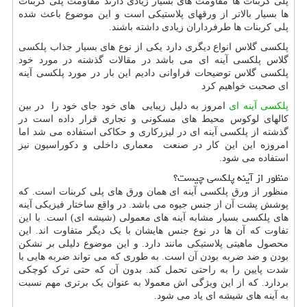
پلی کربنات ها مقاومت های بسیار زیادی دارند مقاومت پلی کربنات
ها بسیار بالاتر از ورقهای پلاستیکی است و این موضوع باعث شده
پلی کربنات ها طرفرداران زیادی داشته باشند.
پلکسی گلاس انواع دیگری دارد یکی از نوع های بسیار جذاب پلکسی
گلاس پلکسی آینه ای می باشد در مقالات گذشته در مورد خود
پلکسی گلاس توضیحات فراوانی دادیم این بار در مورد پلکسی آینه
ای صحبت خواهیم کرد
پلکسی آینه ای
امروز به دلیل زیبایی های خود جای خود را در بین
کالهای لوکوس محیط های مسکونی و تجاری قرار داده است در
گذشته از پلکسی آینه ای در لیزرکاری و حکاکی استفاده می شد اما
امروزه این این کار در صنعت معماری داخلی و دکوراسیون نیز
استفاده می شود.
منظور از آینه پلکسی چیست؟
منظور از ورق پلکسی آینه ای همان ورق های پلی کربنات است. که
پوشش پشت آن از جنس جیوه می باشد. در واقع ساختار فیزیکی آینه
های پلکسی بسیار مشابه آینه های معمولی (شیشه ای) است. با این
تفاوت که آن ها در نوع جنس هایشان با یک دیگر متفاوت اند. این
محصول ماهیتی پلاستیکی مانند دارد. و این موضوع دلیلی بر نشکن
بودن و ضد ضربه بودن آن است. به طوری که می تواند ضربه هایی با
شدت پایین را به راحتی تحمل کند. بدون آن که حتی ترک کوچکی
بردارد. که از این ویژگی اش معمولا به عنوان یک برتری مهم نسبت
به آینه های شیشه ای یاد می شود.