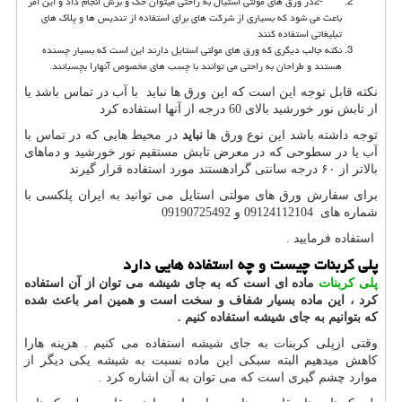
2-
در ورق های مولتی استیال به راحتی میتوان حک و برش انجام داد و این امر
باعث می شود که بسیاری از شرکت های برای استفاده از تندیس ها و پلاک های
تبلیغاتی استفاده کنند
نکته جالب دیگری که ورق های مولتی استایل دارند این است که بسیار چسنده
هستند و طراحان به راحتی می توانند با چسب های مخصوص آنهارا بچسبانند.
نکته قابل توجه این است که این ورق ها نباید با آب در تماس باشد یا
از تابش نور خورشید بالای 60 درجه از آنها استفاده کرد
توجه داشته باشد این نوع ورق ها
نباید
در محیط هایی که در تماس با
آب یا در سطوحی که در معرض تابش مستقیم نور خورشید و دماهای
بالاتر از ۶۰ درجه سانتی گرادهستند مورد استفاده قرار گیرند
برای سفارش ورق های مولتی استایل می توانید به ایران پلکسی با
شماره های 09124112104 و 09190725492
استفاده فرمایید
.
پلی کربنات چیست و چه استفاده هایی دارد
پلی کربنات
ماده ای است که به جای شیشه می توان از آن استفاده
کرد ، این ماده بسیار شفاف و سخت است و همین امر باعث شده
که بتوانیم به جای شیشه استفاده کنیم
.
وقتی ازپلی کربنات به جای شیشه استفاده می کنیم . هزینه هارا
کاهش میدهیم البته سبکی این ماده نسبت به شیشه یکی دیگر از
موارد چشم گیری است که می توان به آن اشاره کرد
.