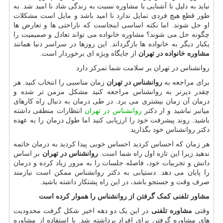
نباید به دلیل نا آشنایی با مشاوره نسبت به زندگی شاد نا امید شد. به
طور قطع هیچ فردی تمایل ندارد نا امید باشد و مایل است مشکلات
او حل شوند. اما نکته اساسی اینجاست که ناراحتی ها و تعارض ها
چگونه حل می شوند؟ مشاوره خانواده می تواند تعادل و صمیمیت را
یکبار دیگر به خانواده ها بازگرداند. این روزها در سراسر دنیا همانند
مشاوره خانواده در تهران
از جایگاه ویژه ای برخوردار است.
روانشناس در تهران بر سلامت شما تمرکز دارد
برای مراجعه به
روانشناس در تهران
زمان مناسبی را انتخاب کنید. هر
چقدر دیرتر به روانشناس مراجعه کنید مشکل مزمن تر شده و
درمان آن زمان بیشتری می برد. در طی درمان به دنبال راه کارهای
میانبر نباشید و از دکتر
روانشناس در تهران
انتظارات منطقی داشته
باشید. روند پیشرفت خود را ارزیابی کنید اما طول درمان را به عهده
دکتر روانشناس خود بگذارید.
هر زمان که احساس کردید احساس خوبی پیدا کردید به درمان خاتمه
ندهید زیرا این تازه اول راه شما است.
روانشناس در تهران
بر اساس
دانش و تجربیات خود، فاصله جلسات را به مرور زیاد کرده و درمان
را پایان می دهد. دستیابی به دکتر روانشناس ممکن است نیازمند
صرف وقت و جستجو باشد، در این راه پشتکار داشته باشید.
مشاور تلفنی کمک گرفتن از روانشناس را هموار کرده است
وقتی
مشاوره تلفنی
در این یک دو دهه اخیر شکل گرفت محدودیت
های مشاوره گرفتن برای افراد برداشته شد. با استفاده از مشاوره