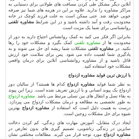
آنلاین دیگر مشکل طی کردن مسافت های طولانی برای دستیابی به
مراکز مشاوره را ندارید. علاوه بر این در هزینه های شما نیز صرفه
جویی خواهد شد. حتی ممکن است به علت فرزند کوچک در خانه
محدودیت رفت و آمد داشته باشید و در این شرایط
مشاوره تلفنی
روانشناسی برای شما یک مزیت است.
بنابراین اگر فکر می کنید به کمک روانشناس احتیاج دارید به دور از
محدودیت ها از
مشاوره تلفنی
کمک بگیرد و مشکلات خود را رها
نکنید. در
مشاوره تلفنی
مشکلات شما ریشه ای حل می شوند و به
یادگیری شما اهمیت داده می شود. پس برای سلامت خود ارزش
قائل باشید و از مشاوره روانشناسی آنلاین برای درمان واقعی
مشکلات خود استفاده کنید.
با ارزش ترین فواید مشاوره ازدواج
به نظر شما فواید
مشاوره ازدواج
کدام ها هستند؟ از سالیان دور
ازدواج یک پیوند انسانی و با ارزش تعریف شده است. زیرا این پیوند
به بقاء نسل و انتقال های بین نسلی مرتبط می باشد.
مشاوره ازدواج
به طور تخصصی به مطالعه و درمان مشکلات ازدواج می پپردازد.
درست به همیت دلیل است که استفاده از
مشاوره ازدواج
بهترین
شیوه برای حل مشکلات زوجین است.
ایجاد درک متقابل، آموزش مهارت های زندگي، کم کردن دخالت
سایرین در زندگی زناشویی، تصميم گیری های بدون تعارض در
مشاوره ازدواج
مورد توجه قرار می گیرند. مطالعات مختلفی نشان