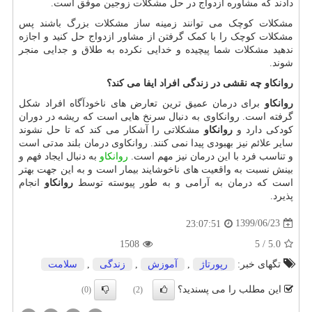
دادند که مشاوره ازدواج در حل مشکلات زوجین موفق است.
مشکلات کوچک می توانند زمینه ساز مشکلات بزرگ باشند پس
مشکلات کوچک را با کمک گرفتن از مشاور ازدواج حل کنید و اجازه
ندهید مشکلات شما پیچیده و خدایی نکرده به طلاق و جدایی منجر
شوند.
روانکاو چه نقشی در زندگی افراد ایفا می کند؟
روانکاو
برای درمان عمیق ترین تعارض های ناخودآگاه افراد شکل
گرفته است. روانکاوی به دنبال سرنخ هایی است که ریشه در دوران
کودکی دارد و
روانکاو
مشکلاتی را آشکار می کند که تا حل نشوند
سایر علائم نیز بهبودی پیدا نمی کنند. روانکاوی درمان بلند مدتی است
و تناسب فرد با این درمان نیز مهم است.
روانکاو
به دنبال ایجاد فهم و
بینش نسبت به واقعیت های ناخوشایند بیمار است و به این جهت بهتر
است که درمان به آرامی و به طور پیوسته توسط
روانکاو
انجام
پذیرد.
1399/06/23
23:07:51
1508
5
/
5.0
تگهای خبر:
رپورتاژ
,
آموزش
,
زندگی
,
سلامت
این مطلب را می پسندید؟
(0)
(2)