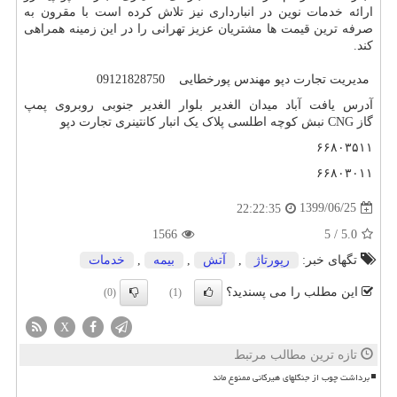
ارائه خدمات نوین در انبارداری نیز تلاش کرده است با مقرون به
صرفه ترین قیمت ها مشتریان عزیز تهرانی را در این زمینه همراهی
کند.
مدیریت تجارت دپو مهندس پورخطایی 09121828750
آدرس یافت آباد میدان الغدیر بلوار الغدیر جنوبی روبروی پمپ
گاز
CNG
نبش کوچه اطلسی پلاک یک انبار کانتینری تجارت دپو
۶۶۸۰۳۵۱۱
۶۶۸۰۳۰۱۱
1399/06/25
22:22:35
1566
5
/
5.0
تگهای خبر:
رپورتاژ
,
آتش
,
بیمه
,
خدمات
این مطلب را می پسندید؟
(0)
(1)
X
تازه ترین مطالب مرتبط
برداشت چوب از جنگلهای هیرکانی ممنوع ماند