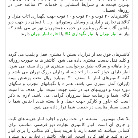
بهترین قیمت ها و شرایط استثنایی با خدمات ۲۴ ساعته حتی در
روزهای تعطیل.
کانتینرهای ۴۰ فوت و ۲۰ فوت و ۱۰ فوت جهت نگهداری اثاث منزل و
کالاهای تجاری و اداری و وسایل رستورانها و... با فضای باز جهت دپو
ماشین آلات سنگین و غیره در خدمت همشهریان تهرانی می باشد که
نیاز به
انبار تهران
یا
انبار نگهداری کالا
یا
اجاره انبار تهران
دارند.
کانتینرهای فوق بعد از قرارداد بستن با مشتری قفل و پلمپ می گردد
و کلید قفل بدست مشتری داده می شود. کانتینر ها به صورت روزانه
و یا ماهانه و سالانه طبق درخواست مشتری قرارداد بسته می شود.
انبار دارای جواز کسب از اتحادیه انبارداران بزرگ تهران می باشد و
کلیه کانتینرهای انبار تا سقف ۳۰ میلیارد ریال تحت پوشش بیمه
(ایران) آتش سوزی می باشد، همراه با نگهبانهای مجرب و سگهای
دوره دیده و دوربینهای دید در شب جهت امنیت انبار. هدف ما امنیت
کالای شما و رضایت شما سروران گرامی می باشد. لازم به ذکر
است که خاور و کارگر جهت حمل و یا بسته بندی اجناس شما با
قیمت بسیار مناسب در خدمت شما قرار داده می شود.
بلا شک مهمترین مسئله در بحث رهن و اجاره انبار هزینه های ثابت
و جاری آن است. انبار کانتینری تجارت دپو فرصتی مناسب برای
کسانی میباشد که قصد دارند با هزینه بسیار کم مکانی را برای انبار
اجاره کنند فراهم کرده است. انبارهای کانتینری تجارت دپو پیشرو