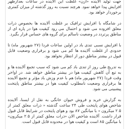
جهت تولید آلاینده «ازن» غلظت این آلاینده در ساعات بعدازظهر
افزایش پیدا خواهد نمود. هرچند نسبت به روز گذشته از میزان کمتری
برخوردار خواهد بود.
در شامگاه با افزایش ترافیک بر غلظت آلاینده ها بخصوص ذرات
معلق افزوده می شود و احتمال می رود کیفیت هوا در پاره ای از
مناطق پرتردد در وضعیت ناسالم برای گروه های حساس قرار بگیرد.
با افزایش نسبی تندی باد در اولین ساعات فردا (۲۷ شهریور ماه) تا
حدودی از غلظت آلاینده ها کم می شود و برقراری وضعیت قابل
قبول در بیشتر مناطق دور از انتظار نخواهد بود.
به تدریج طی روز از تندی باد کم می شود که سبب تجمع آلاینده ها و
به تبع آن کاهش کیفیت هوا در بیشتر مناطق خواهد شد. در اواخر
وقت فردا (۲۷ شهریور ماه) هم با عدم وزش باد مؤثر و تجمع آلاینده
ها برقراری وضعیت نامطلوب کیفیت هوا در بیشتر مناطق پایتخت
پیشبینی می شود.
به گزارش خرید و فروش حیوان خانگی به نقل از ایسنا، آلاینده
شاخص هوای پایتخت طی ۲۴ ساعت گذشته « ذرات معلق کمتر از
۲.۵ میکرون » با میانگین ۸۷ بود و هوای پایتخت در شرایط قابل قبول
قرار داشت. آلاینده شاخص الان «ذرات معلق کمتر از ۲.۵ میکرون»
با میانگین ۸۵ است و کیفیت هوا در محدوده قابل قبول است.