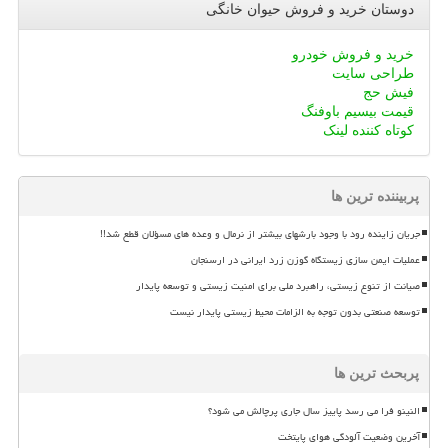
دوستان خرید و فروش حیوان خانگی
خرید و فروش خودرو
طراحی سایت
فیش حج
قیمت بیسیم باوفنگ
کوتاه کننده لینک
پربیننده ترین ها
جریان زاینده رود با وجود بارشهای بیشتر از نرمال و وعده های مسؤلان قطع شد!!
عملیات ایمن سازی زیستگاه گوزن زرد ایرانی در ارسنجان
صیانت از تنوع زیستی، راهبرد ملی برای امنیت زیستی و توسعه پایدار
توسعه صنعتی بدون توجه به الزامات محیط زیستی پایدار نیست
پربحث ترین ها
النینو فرا می رسد پاییز سال جاری پرچالش می شود؟
آخرین وضعیت آلودگی هوای پایتخت