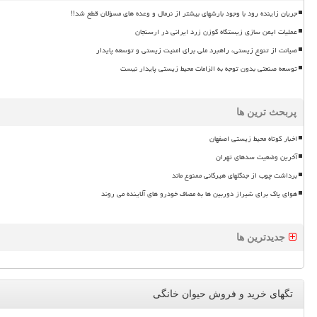
جریان زاینده رود با وجود بارشهای بیشتر از نرمال و وعده های مسؤلان قطع شد!!
عملیات ایمن سازی زیستگاه گوزن زرد ایرانی در ارسنجان
صیانت از تنوع زیستی، راهبرد ملی برای امنیت زیستی و توسعه پایدار
توسعه صنعتی بدون توجه به الزامات محیط زیستی پایدار نیست
پربحث ترین ها
اخبار کوتاه محیط زیستی اصفهان
آخرین وضعیت سدهای تهران
برداشت چوب از جنگلهای هیرکانی ممنوع ماند
هوای پاک برای شیراز دوربین ها به مصاف خودرو های آلاینده می روند
جدیدترین ها
تگهای خرید و فروش حیوان خانگی