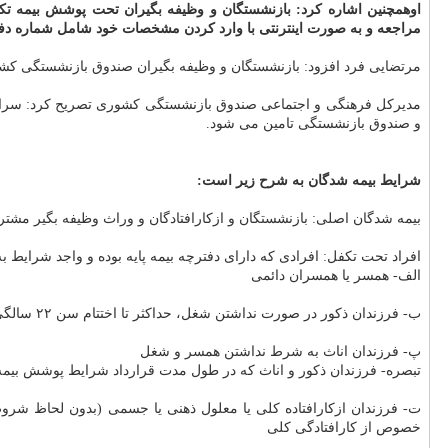
مراجعه و به صورت اینترنتی با وارد کردن مشخصات خود شامل شماره دف
مرتضایی فرد افزود: بازنشستگان و وظیفه بگیران صندوق بازنشستگی کشوری 
و صندوق بازنشستگی تامین می شود.
شرایط بیمه شدگان به شرح زیر است:
بیمه شدگان اصلی: بازنشستگان و ازکارافتادگان و وراث وظیفه بگیر مشت
افراد تحت تکفل: افرادی که دارای دفترچه بیمه پایه بوده و واجد شرایط ب
الف- همسر یا همسران دائمی
ب- فرزندان ذکور در صورت نداشتن شغل، حداکثر تا اختتام سن ۲۲ سالگی (در مورد دانشجویان با ارائه ۲۵ گواهی اشتغال به تحصیل تا اختتام سن ۲۵ سالگی)
پ- فرزندان اناث به شرط نداشتن همسر و شغل
تبصره- فرزندان ذکور و اناث که در طول مدت قرارداد شرایط پوشش بیمه 
ت- فرزندان ازکارافتاده کلی یا معلول ذهنی یا جسمی (بدون لحاظ شرو
خصوص از کارافتادگی کلی