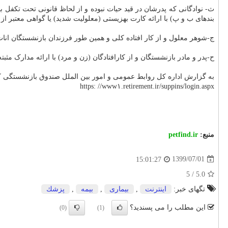
ث- نوادگانی که پدرشان در قید حیات نبوده و از لحاظ قانونی تحت تکفل 
بندهای ب و پ) با ارائه کارت بهزیستی (معلولیت شدید) یا گواهی معتبر ا
ج-شوهر معلول و از کار افتاده کلی و همین طور فرزندان بازنشستگان ان
ح-پدر و مادر بازنشستگان و از کارافتادگان (زن و مرد) با ارائه مدارک م
به گزارش اداره کل روابط عمومی و امور بین الملل صندوق بازنشستگی کش
https: //www۱.retirement.ir/suppins/login.aspx
منبع:
petfind.ir
1399/07/01
15:01:27
5
/
5.0
تگهای خبر:
اینترنت
,
بیماری
,
بیمه
,
پزشك
این مطلب را می پسندید؟
(0)
(1)