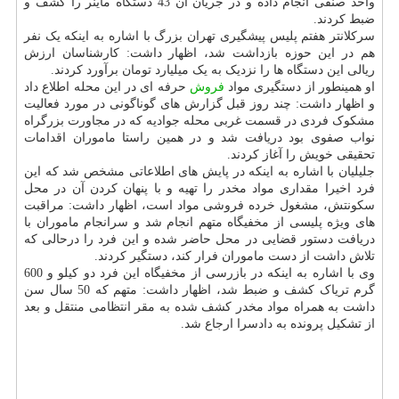
واحد صنفی انجام داده و در جریان آن 43 دستگاه ماینر را کشف و
ضبط کردند.
سرکلانتر هفتم پلیس پیشگیری تهران بزرگ با اشاره به اینکه یک نفر
هم در این حوزه بازداشت شد، اظهار داشت: کارشناسان ارزش
ریالی این دستگاه ها را نزدیک به یک میلیارد تومان برآورد کردند.
او همینطور از دستگیری مواد
فروش
حرفه ای در این محله اطلاع داد
و اظهار داشت: چند روز قبل گزارش های گوناگونی در مورد فعالیت
مشکوک فردی در قسمت غربی محله جوادیه که در مجاورت بزرگراه
نواب صفوی بود دریافت شد و در همین راستا ماموران اقدامات
تحقیقی خویش را آغاز کردند.
جلیلیان با اشاره به اینکه در پایش های اطلاعاتی مشخص شد که این
فرد اخیرا مقداری مواد مخدر را تهیه و با پنهان کردن آن در محل
سکونتش، مشغول خرده فروشی مواد است، اظهار داشت: مراقبت
های ویژه پلیسی از مخفیگاه متهم انجام شد و سرانجام ماموران با
دریافت دستور قضایی در محل حاضر شده و این فرد را درحالی که
تلاش داشت از دست ماموران فرار کند، دستگیر کردند.
وی با اشاره به اینکه در بازرسی از مخفیگاه این فرد دو کیلو و 600
گرم تریاک کشف و ضبط شد، اظهار داشت: متهم که 50 سال سن
داشت به همراه مواد مخدر کشف شده به مقر انتظامی منتقل و بعد
از تشکیل پرونده به دادسرا ارجاع شد.