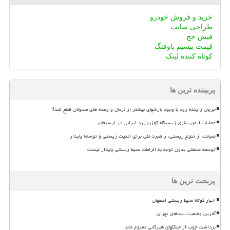
خرید و فروش خودرو
طراحی سایت
فیش حج
قیمت بیسیم باوفنگ
کوتاه کننده لینک
پربیننده ترین ها
جریان زاینده رود با وجود بارشهای بیشتر از نرمال و وعده های مسؤلان قطع شد!!
عملیات ایمن سازی زیستگاه گوزن زرد ایرانی در ارسنجان
صیانت از تنوع زیستی، راهبرد ملی برای امنیت زیستی و توسعه پایدار
توسعه صنعتی بدون توجه به الزامات محیط زیستی پایدار نیست
پربحث ترین ها
اخبار کوتاه محیط زیستی اصفهان
آخرین وضعیت سدهای تهران
برداشت چوب از جنگلهای هیرکانی ممنوع ماند