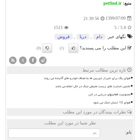
منبع:
petfind.ir
1399/07/09
21:39:56
1513
5
/
5.0
تگهای خبر:
دام
,
دریا
,
فروش
این مطلب را می پسندید؟
(0)
(1)
X
تازه ترین مطالب مرتبط
هوای پاک برای شیراز دوربین ها به مصاف خودرو های آلاینده می روند
تخمین خسارت های زیست محیطی جنگ در حال انجام می باشد
ممنوعیت فعالیتهای دریایی در خزر
هوای 13 استان خنک می شود
نظرات بینندگان در مورد این مطلب
نظر شما در مورد این مطلب
نام: