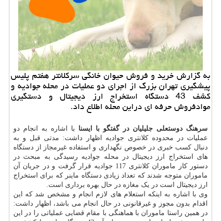
به گزارش خرید و فروش حیوان خانگی سركلانتر هفتم پلیس
پیشگیری تهران بزرگ از اجرای دو عملیات در محله جوادیه و
كشف 43 دستگاه استخراج ارز دیجیتال و دستگیری
موادفروش حرفه ای دراین محله اطلاع داد.
سرهنگ دوستعلی جلیلیان در گفتگو با ایسنا
با اشاره به انجام دو
عملیات در محدوده کلانتری جوادیه اظهار داشت: مدتی قبل و به
دنبال کسب خبری در خصوص نگهداری و استفاده غیرمجاز از دستگاه
های استخراج ارز دیجیتال در محله جوادیه رسیدگی به مبحث در
دستور کار ماموران کلانتری 117 جوادیه قرار گرفت و در جریان آن
ماموران متوجه شدند که تعداد زیادی دستگاه ماینر که برای استخراج
ارز دیجیتال است در یک مغازه در حال بهره برداری است.
وی با اشاره به اینکه استعلام های لازم انجام و مشخص شد که این
اقدام بدون مجوز و غیرقانونی در حال انجام می باشد، اظهار داشت:
در همین راستا ماموران با هماهنگی با مقام قضایی عملیاتی را در این