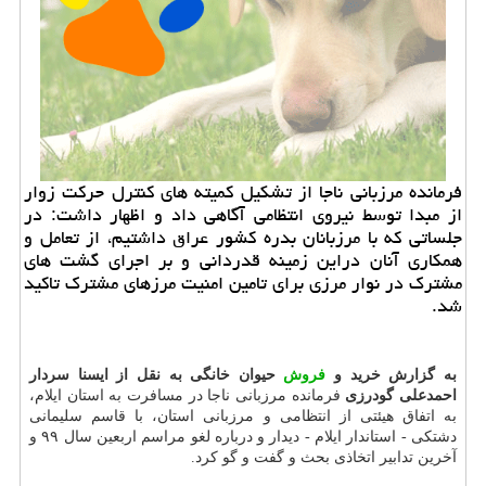
فرمانده مرزبانی ناجا از تشكیل كمیته های كنترل حركت زوار
از مبدا توسط نیروی انتظامی آگاهی داد و اظهار داشت: در
جلساتی كه با مرزبانان بدره كشور عراق داشتیم، از تعامل و
همكاری آنان دراین زمینه قدردانی و بر اجرای گشت های
مشترك در نوار مرزی برای تامین امنیت مرزهای مشترك تاكید
شد.
به گزارش خرید و
فروش
حیوان خانگی به نقل از ایسنا سردار
احمدعلی گودرزی
فرمانده مرزبانی ناجا در مسافرت به استان ایلام،
به اتفاق هیئتی از انتظامی و مرزبانی استان، با قاسم سلیمانی
دشتکی - استاندار ایلام - دیدار و درباره لغو مراسم اربعین سال ۹۹ و
آخرین تدابیر اتخاذی بحث و گفت و گو کرد.