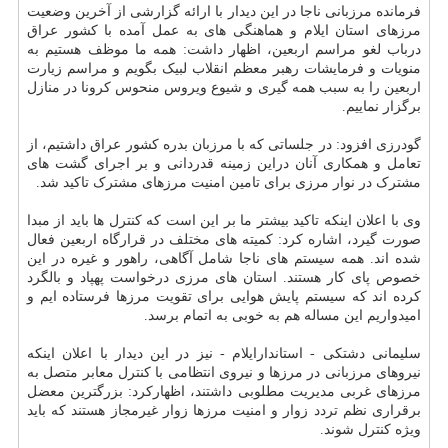
فرمانده مرزبانی ناجا در این دیدار با ارائه گزارشی از آخرین وضعیت
مرزهای استان ایلام و هماهنگی های به عمل آمده با کشور عراق
درباب لغو مراسم اربعین، اظهار داشت: همه ما موظف هستیم به
منویات و فرمایشات رهبر معظم انقلاب لبیک بگویم و مراسم زیارت
اربعین را به سبب همه گیری و شیوع ویروس منحوس کرونا در منازل
برگزار نماییم.
گودرزی افزود: در جلساتی که با مرزبان بدره کشور عراق داشتیم، از
تعامل و همکاری آنان دراین زمینه قدردانی و بر اجرای گشت های
مشترک در نوار مرزی برای تامین امنیت مرزهای مشترک تاکید شد.
وی با اعلان اینکه تاکید بیشتر ما بر این است که کنترل ها باید از مبدا
صورت گیرد، اشاره کرد: کمیته های مختلف در قرارگاه اربعین فعال
شده اند. همه سیستم های ناجا شامل آگاهی، راهور و غیره در این
خصوص پای کار هستند. استان های مرزی درخواست پهپاد و بالگرد
کرده اند که سیستم پایش هوایی برای تقویت مرزها فرستاده ایم و
امیدواریم این مساله هم به خوبی به اتمام برسد.
سلیمانی دشتکی - استاندارایلام - نیز در این دیدار با اعلان اینکه
نیروهای مرزبانی در مرزها و نیروی انتظامی با کنترل معابر متصل به
مرزهای غربی مدیریت مطلوبی داشتند، اظهارکرد: بزرگترین معضل
برقراری نظم تردد زوار و امنیت مرزها زوار غیرمجاز هستند که باید
ویژه کنترل شوند.