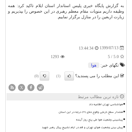
به گزارش پایگاه خبری پلیس استاندار استان ایلام تاکید کرد: همه
وظیفه داریم منویات مقام معظم رهبری در این خصوص را بپذیریم و
زیارت اربعین را در منازل برگزار نماییم.
1399/07/13
13:44:34
1293
5
/
5.0
تگهای خبر:
هوا
این مطلب را می پسندید؟
(0)
(1)
X
تازه ترین مطالب مرتبط
هواشناسی تهران اطلاعیه داد
هشدار سطح نارنجی وقوع دمای ۴۹ درجه در این استان
پیشبینی وضعیت هوا طی پنج روز آینده
پیش بینی وضعیت هوای تهران و قم در ایام تشییع پیکر رهبر شهید