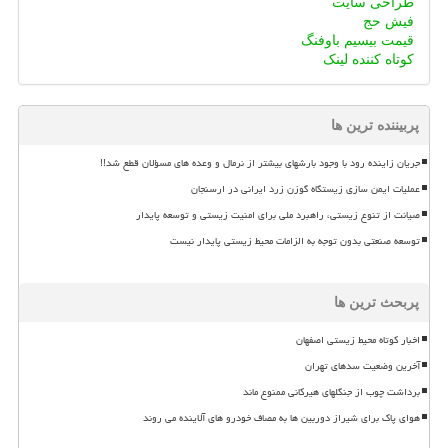
طراحی سایت
فیش حج
قیمت بیسیم باوفنگ
کوتاه کننده لینک
پربیننده ترین ها
جریان زاینده رود با وجود بارشهای بیشتر از نرمال و وعده های مسؤلان قطع شد!!
عملیات ایمن سازی زیستگاه گوزن زرد ایرانی در ارسنجان
صیانت از تنوع زیستی، راهبرد ملی برای امنیت زیستی و توسعه پایدار
توسعه صنعتی بدون توجه به الزامات محیط زیستی پایدار نیست
پربحث ترین ها
اخبار کوتاه محیط زیستی اصفهان
آخرین وضعیت سدهای تهران
برداشت چوب از جنگلهای هیرکانی ممنوع ماند
هوای پاک برای شیراز دوربین ها به مصاف خودرو های آلاینده می روند