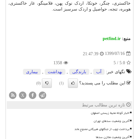
خاکستری، چنگر، خوتکا، اردک نوک پهن، فلامینگو، غاز خاکستری،
هوبره، تنجه، حواصیل و اردک سرسبز است.
منبع:
petfind.ir
1399/07/16
21:47:39
1358
5
/
5.0
تگهای خبر:
آب
,
بارندگی
,
بهداشت
,
بیماری
این مطلب را می پسندید؟
(0)
(1)
X
تازه ترین مطالب مرتبط
اخبار کوتاه محیط زیستی اصفهان
آخرین وضعیت سدهای تهران
برداشت چوب از جنگلهای هیرکانی ممنوع ماند
آخرین وضعیت مخازن سدها