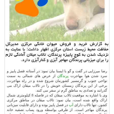
به گزارش خرید و فروش حیوان خانگی مركزی مدیركل
حفاظت محیط زیست استان مركزی اظهار داشت: با عنایت به
نزدیك شدن به كوچ پاییزه پرندگان، تالاب میقان آمادگی لازم
را برای میزبانی پرندگان مهاجر آبزی و كنارآبزی دارد.
رضا میرزایی در گفت و گو با ایسنا بیان نمود: در آستانه فصل پاییز و
سرد شدن هوا مهاجرت
پرندگان
از عرض های شمالی به سمت
نواحی جنوب و گرمسیر کشورمان شروع شده و در راه مهاجرت،
برخی از این پرندگان زمستان خویش را در تالاب میقان اراک می
گذرانند و تعدادی به مناطق گرم تر سفر می کنند.
وی با اشاره به موقعیت تالاب میقان که در فاصله 8 کیلومتری شمال
اراک واقع شده است، بیان نمود: تالاب میقان در مناطق مرکزی
کشور، تنها تالاب دارای
آب
در فصل پاییز بوده و دارای قابلیت میزبانی
پرندگان مهاجر است، از طرفی بواسطه ورود پساب تصفیه خانه