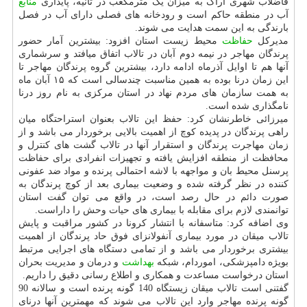
فاضلاب شهری اراک به میزان یک مترمکعب در ثانیه، پایداری
منابع
آب در منطقه حاکم است و رودخانه های فصلی دارای آب در فصل
بارندگی به این سمت هدایت می شوند.
مدیرکل
حفاظت
محیط زیست استان افزود: بیشترین آمار حضور
پرندگان مهاجر در نیمه دوم آبان در تالاب اتفاق می‎افتد و سرشماری
آنها هم تا اوایل آذرماه ادامه دارد، بیشترین گروه پرندگان مهاجر تا
این زمان درنا بوده به همین مناسبت چندسالی است که ۱۵ آبان ماه
به همت سازمان های مردم نهاد در استان مرکزی به نام روز درنا
نامگذاری شده است.
میرزائی خاطرنشان کرد: حفظ این تالاب بعنوان استراحتگاه میان
راهی پرندگان در پدیده کوچ از اهمیت بالایی برخوردار می باشد و از
زمان مهاجرت پرندگان و استقرار آنها در تالاب گشت های کنترل و
محافظت از منطقه افزایش یافته و تجهیزات انفرادی برای حفاظت
پرسنل محیط بان و مواجهه با لاشه احتمالی پرنده و مواد ضد عفونی
کننده در نظر گرفته شده و وضعیت بیماری بعد از کوچ پرندگان به
صورت دائم در حال رصد است، در واقع می توان گفت استان
توانمندی لازم برای مقابله با بیماری های حیات وحش را داراست.
وی اضافه کرد: متاسفانه با انتشار کرونا در کشور مراقبت و پایش
تالاب میقان در مورد بیماری آنفولانزای فوق حاد پرندگان از اهمیت
بیشتری برخوردار می باشد و از تمامی دستگاه های اجرایی مرتبط
بویژه دامپزشکی، اموردام، شبکه
بهداشت
و درمان و مدیریت بحران
استان درخواست مساعدت و همکاری و اطلاع رسانی دقیق را داریم.
گفتنی است تالاب میقان زیستگاه 140 گونه پرنده است و سالانه 90
گونه پرنده مهاجر وارد این تالاب می شوند که مهمترین آنها درنای