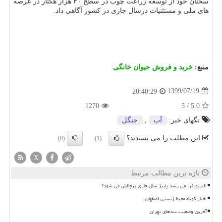
سخنان خود از توسعه زراعت چوب در سطح ۳۰ هزار هکتار در عرصه
های ملی و مستثنیات درسال جاری در کشور آگاهی داد.
منبع:
خرید و فروش حیوان خانگی
1399/07/19
20:40:29
1270
5
/
5.0
تگهای خبر:
آب
,
جنگل
این مطلب را می پسندید؟
(0)
(1)
X
تازه ترین مطالب مرتبط
النینو فرا می رسد پاییز سال جاری پرچالش می شود؟
اخبار کوتاه محیط زیستی اصفهان
آخرین وضعیت سدهای تهران