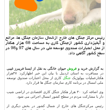
رئیس مركز جنگل های خارج ازشمال سازمان جنگل ها، مراتع
و آبخیزداری كشور ازجنگل كاری به مساحت 68 هزار هكتار
از محل اعتبارات صندوق توسعه ملی در سال های 97 و98 در
سطح كشور آگاهی داد.
به گزارش خرید و
فروش
حیوان خانگی به نقل از ایسنا فریبرز غیبی
در مسافرت به استان اردبیل با بیان این خبر اظهارکرد: ۳۷هزار
هکتارعملیات بیولوژیک
جنگل
کاری از محل اعتبارات صندوق توسعه
ملی امسال در برنامه کاری سازمان جنگل ها قرار دارد.
وی اضافه کرد: ۳۰ هزار هکتار جنگل کاری اقتصادی در اراضی شیب
دار با مشارکت مردم در سطح کشور امسال اجرائی می شود.
رئیس مرکزجنگل های خارج از شمال کشور در بخش دیگری از