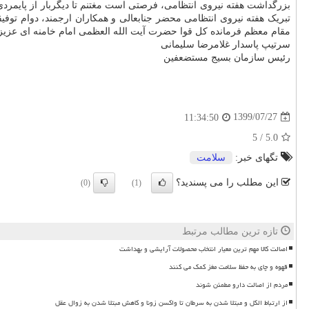
بزرگداشت هفته نیروی انتظامی، فرصتی است مغتنم تا دیگربار از پایمردی
تبریک هفته نیروی انتظامی محضر جنابعالی و همکاران ارجمند، دوام توفی
مقام معظم فرمانده کل قوا حضرت آیت الله العظمی امام خامنه ای عزیز(
سرتیپ پاسدار غلامرضا سلیمانی
رئیس سازمان بسیج مستضعفین
1399/07/27
11:34:50
5
/
5.0
تگهای خبر:
سلامت
این مطلب را می پسندید؟
(0)
(1)
تازه ترین مطالب مرتبط
اصالت کالا مهم ترین معیار انتخاب محصولات آرایشی و بهداشت
قهوه و چای به حفظ سلامت مغز کمک می کنند
مردم از اصالت دارو مطمئن شوند
از ارتباط الکل و مبتلا شدن به سرطان تا واکسن زونا و کاهش مبتلا شدن به زوال عقل