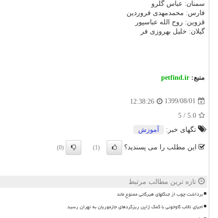
سمنان: عباس گلرو
فارس: محمدمهدی فروردین
قزوین: روح الله عباسپور
گیلان: خلیل بهروزی فر
منبع:
petfind.ir
1399/08/01
12:38:26
5
/
5.0
تگهای خبر:
آموزش
این مطلب را می پسندید؟
(0)
(1)
تازه ترین مطالب مرتبط
برداشت چوب از جنگلهای هیرکانی ممنوع ماند
احیای تالاب گاوخونی با کمک ژاپن ریزگردهای جازموریان به تهران رسید