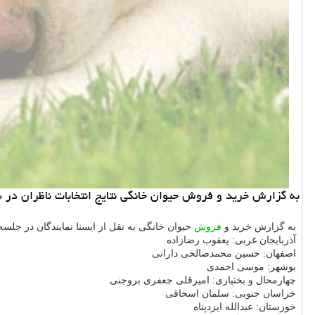
به گزارش خرید و فروش حیوان خانگی نتایج انتخابات ناظران در شورای نظا
به گزارش خرید و
فروش
حیوان خانگی به نقل از ایسنا نمایندگان در جل
آذربایجان غربی: یعقوب رضازاده
اصفهان: حسین محمدصالحی دارانی
بوشهر: موسی احمدی
چهارمحال و بختیاری: امیرقلی جعفری بروجنی
خراسان جنوبی: سلمان اسحاقی
خوزستان: عبدالله ایزدپناه